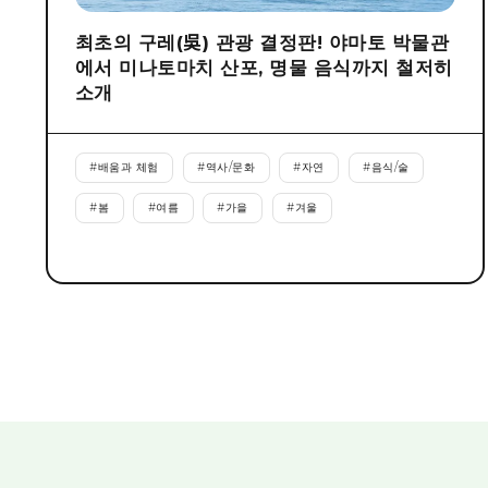
최초의 구레(吳) 관광 결정판! 야마토 박물관
에서 미나토마치 산포, 명물 음식까지 철저히
소개
#
배움과 체험
#
역사/문화
#
자연
#
음식/술
#
봄
#
여름
#
가을
#
겨울