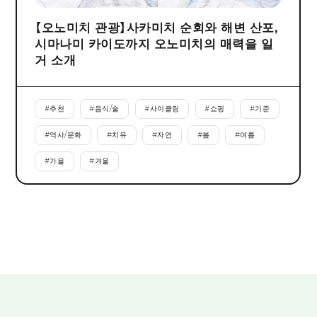
【오노미치 관광】사카미치 순회와 해변 산포,
시마나미 카이도까지 오노미치의 매력을 일
거 소개
#
추천
#
음식/술
#
사이클링
#
쇼핑
#
기준
#
역사/문화
#
치유
#
자연
#
봄
#
여름
#
가을
#
겨울