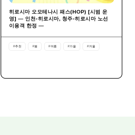
히로시마 오모테나시 패스(HOP) [시범 운
영] ― 인천-히로시마, 청주-히로시마 노선
이용객 한정 ―
#
추천
#
봄
#
여름
#
가을
#
겨울