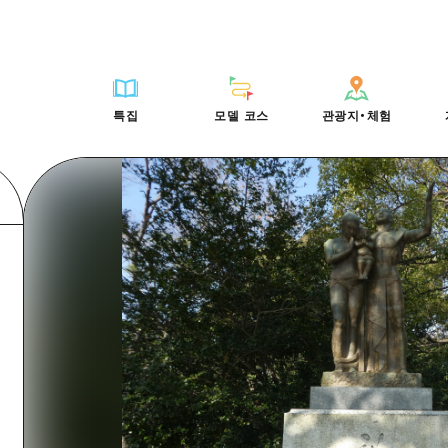
HIROSHIMA FREE Wi-Fi
사이클링
히로시마시 주변
배움과 체험
목록
사진 다운로드
빠른 여행
oshima 공식 가이드
외국인 여행자용 거리 관광안내소
쇼핑
아키(安芸)
기준
히로시마시 주변
재해가 발생했을 
당일치기
특집
모델 코스
관광지・체험
Moshimo Travel
자원봉사 가이드
스포츠
빈고(備後)
역사/문화
아키(安芸)
관광 안내 책자
반나절
특집
모델 코스
관광지・체험
히로시마현내 매력을 동영상으로 소개!
나이트 라이프
비북(備北)
치유
빈고(備後)
1박 2일
자주 묻는 질문
세계유산
게이호쿠(芸北)
자연
비북(備北)
2박 3일
목록
목록
사이클링
배움과 체험
히로시마시 주변
목록
HIROSHIMA FREE W
미야지마(宮島) 주변
게이호쿠(芸北)
ive! Hiroshima 공식 가이드
접근
쇼핑
기준
아키(安芸)
히로시마시 주변
외국인 여행자용 거리 
야마구치(山口)현 동부
미야지마(宮島) 주변
iroshima Moshimo Travel
보조 트래픽 요약
스포츠
역사/문화
빈고(備後)
아키(安芸)
자원봉사 가이드
야마구치(山口)현 동부
/축제
시설 혼잡 상황
나이트 라이프
치유
비북(備北)
빈고(備後)
히로시마현내 매력을 동
에히메(愛媛)현
술
히로시마 OMOTENASHI 패스
세계유산
자연
게이호쿠(芸北)
비북(備北)
자주 묻는 질문
시마네(島根)현
수하물 보관 및 배송 서비스
미야지마(宮島) 주변
게이호쿠(芸北)
야마구치(山口)현 동부
미야지마(宮島) 주변
야마구치(山口)현 동부