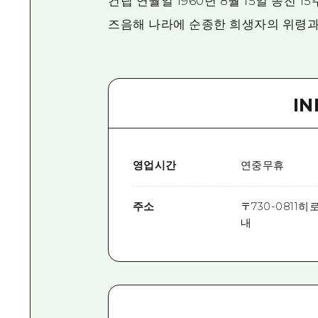
건립 연월일 1960년 8월 15일 종전 
즈음해 나라에 순종한 희생자의 위령과
I
영업시간
연중무휴
주소
〒
730-0811
히로
내