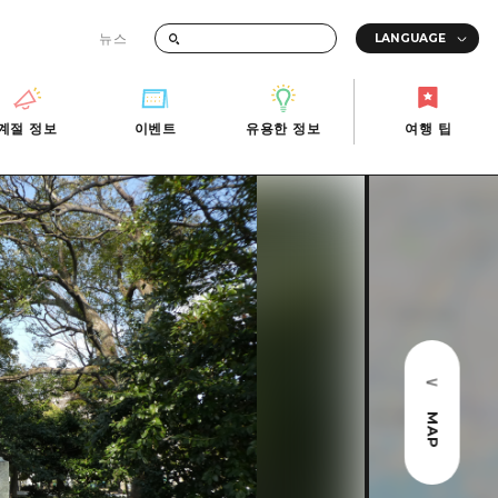
뉴스
때의 교통 정보
계절 정보
이벤트
유용한 정보
여행 팁
계절 정보
이벤트
유용한 정보
여행 팁
i-Fi
빠른 여행
사진 다운로드
관광안내소
당일치기
재해가 발생했을 때의 교통 정보
반나절
관광 안내 책자
영상으로 소개!
1박 2일
2박 3일
MAP