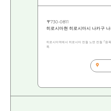
〒
730-0811
히로시마현 히로시마시 나카구 나
히로시마역에서 히로시마 전철 노면 전철 「원폭 돔
쪽.