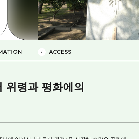
에히메(愛媛)현
시마네(島根)현
MATION
ACCESS
서 위령과 평화에의