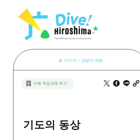
목록
목록
목록
접근
Dive! Hir
추천
보조 트래픽 요약
Hiroshima 
아트
시설 혼잡 상황
이벤트/축제
히로시마 OMOTENASHI 패스
음식/술
HOME
관광지・체험
목록
수하물 보관 및 배송 서비스
추천
D
여행 책갈피에 추가
아트
H
이벤트
음식/
기도의 동상