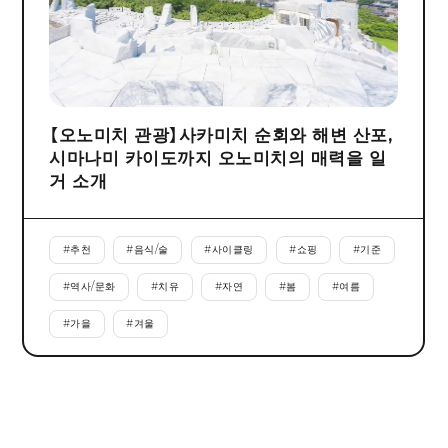
【오노미치 관광】사카미치 순회와 해변 산포,
시마나미 카이도까지 오노미치의 매력을 일
거 소개
#
추천
#
음식/술
#
사이클링
#
쇼핑
#
기준
#
역사/문화
#
치유
#
자연
#
봄
#
여름
#
가을
#
겨울