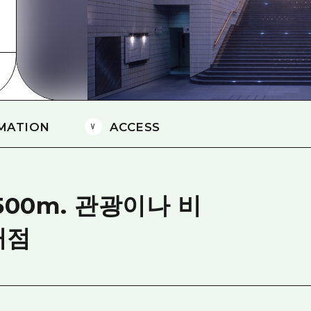
에히메(愛媛)현
시마네(島根)현
MATION
ACCESS
00m. 관광이나 비
거점