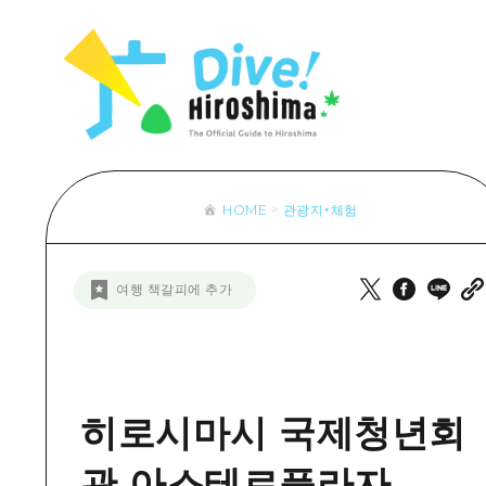
목록
목록
목록
접근
Dive! Hir
추천
보조 트래픽 요약
Hiroshima 
아트
시설 혼잡 상황
이벤트/축제
히로시마 OMOTENASHI 패스
음식/술
HOME
관광지・체험
목록
수하물 보관 및 배송 서비스
추천
D
여행 책갈피에 추가
아트
H
이벤트
음식/
히로시마시 국제청년회
관 아스테르플라자