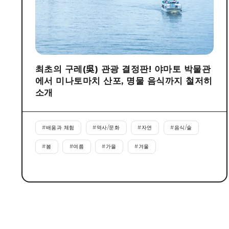
최초의 구레(吳) 관광 결정판! 야마토 박물관
에서 미나토마치 산포, 명물 음식까지 철저히
소개
#
배움과 체험
#
역사/문화
#
자연
#
음식/술
#
봄
#
여름
#
가을
#
겨울