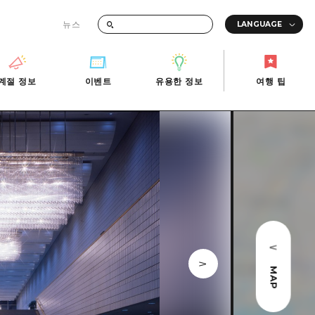
뉴스
때의 교통 정보
계절 정보
이벤트
유용한 정보
여행 팁
계절 정보
이벤트
유용한 정보
여행 팁
i-Fi
빠른 여행
사진 다운로드
관광안내소
당일치기
재해가 발생했을 때의 교통 정보
반나절
관광 안내 책자
영상으로 소개!
1박 2일
2박 3일
MAP