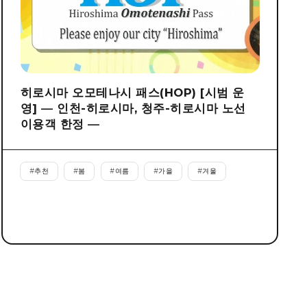
히로시마 오모테나시 패스(HOP) [시범 운
영] ― 인천-히로시마, 청주-히로시마 노선
이용객 한정 ―
#
추천
#
봄
#
여름
#
가을
#
겨울