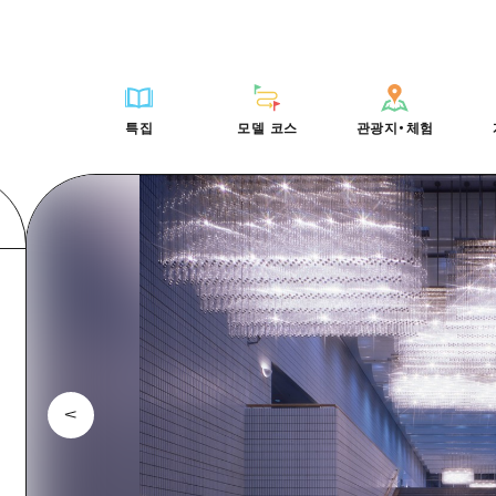
HIROSHIMA FREE Wi-Fi
사이클링
히로시마시 주변
배움과 체험
목록
사진 다운로드
빠른 여행
oshima 공식 가이드
외국인 여행자용 거리 관광안내소
쇼핑
아키(安芸)
기준
히로시마시 주변
재해가 발생했을 
당일치기
특집
모델 코스
관광지・체험
Moshimo Travel
자원봉사 가이드
스포츠
빈고(備後)
역사/문화
아키(安芸)
관광 안내 책자
반나절
특집
모델 코스
관광지・체험
히로시마현내 매력을 동영상으로 소개!
나이트 라이프
비북(備北)
치유
빈고(備後)
1박 2일
자주 묻는 질문
세계유산
게이호쿠(芸北)
자연
비북(備北)
2박 3일
목록
목록
사이클링
배움과 체험
히로시마시 주변
목록
HIROSHIMA FREE W
미야지마(宮島) 주변
게이호쿠(芸北)
ive! Hiroshima 공식 가이드
접근
쇼핑
기준
아키(安芸)
히로시마시 주변
외국인 여행자용 거리 
야마구치(山口)현 동부
미야지마(宮島) 주변
iroshima Moshimo Travel
보조 트래픽 요약
스포츠
역사/문화
빈고(備後)
아키(安芸)
자원봉사 가이드
야마구치(山口)현 동부
/축제
시설 혼잡 상황
나이트 라이프
치유
비북(備北)
빈고(備後)
히로시마현내 매력을 동
에히메(愛媛)현
술
히로시마 OMOTENASHI 패스
세계유산
자연
게이호쿠(芸北)
비북(備北)
자주 묻는 질문
시마네(島根)현
수하물 보관 및 배송 서비스
미야지마(宮島) 주변
게이호쿠(芸北)
야마구치(山口)현 동부
미야지마(宮島) 주변
야마구치(山口)현 동부