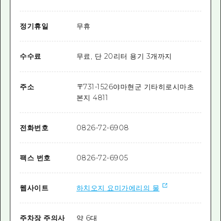
정기휴일
무휴
수수료
무료, 단 20리터 용기 3개까지
주소
〒
731-1526
야마현군 기타히로시마초
본지 4811
전화번호
0826-72-6908
팩스 번호
0826-72-6905
웹사이트
하치오지 요미가에리의 물
주차장 주의사
약 6대