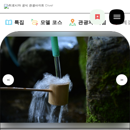
특집
모델 코스
관광지・체험
계
특집
목록
모델 코스
추천
목록
관광지・체험
아트
Dive! Hiroshima 공식 가이드
목록
이벤트/축제
계절 정보
Hiroshima Moshimo Travel
히로시마시 주변
음식/술