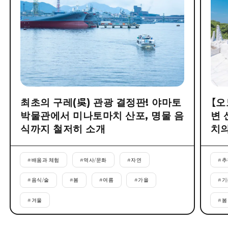
최초의 구레(吳) 관광 결정판! 야마토
【오
박물관에서 미나토마치 산포, 명물 음
변 
식까지 철저히 소개
치의
#
배움과 체험
#
역사/문화
#
자연
#
추
#
음식/술
#
봄
#
여름
#
가을
#
기
#
겨울
#
봄