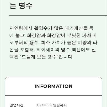
2박 3일
는 명수
히로시마현내 매력을 동영상으로 소개!
자주 묻는 질문
사진 다운로드
자연림에서 활엽수가 많은 대카케산을 등
에 놓고, 화강암과 화강암이 부딪힌 파쇄대
재해가 발생했을 때의 교통 정보
로부터의 용수. 희소 가치가 높은 미량의 라
관광 안내 책자
돈을 포함해, 헤이세이의 명수 백선에도 선
택된 “드물게 보는 명수”입니다.
INFORMATION
영업시간
07:00~※일몰까지