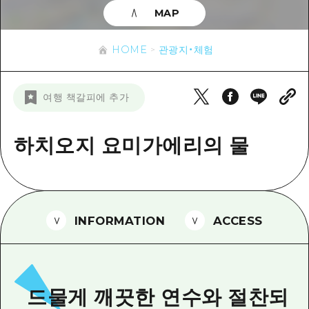
이벤트
히로시마시 주변
MAP
아키(安芸)
사이클링
아키(安芸)
빈고(備後)
유용한 정보
쇼핑
HOME
관광지・체험
빈고(備後)
비북(備北)
스포츠
목록
HOME
비북(備北)
여행 책갈피에 추가
게이호쿠(芸北)
나이트 라이프
접근
게이호쿠(芸北)
미야지마(宮島) 주변
세계유산
보조 트래픽 요약
하치오지 요미가에리의 물
뉴스
미야지마(宮島) 주변
야마구치(山口)현 동부
배움과 체험
시설 혼잡 상황
야마구치(山口)현 동부
에히메(愛媛)현
기준
히로시마 OMOTENASHI 패스
빠른 여행
시마네(島根)현
역사/문화
수하물 보관 및 배송 서비스
INFORMATION
ACCESS
당일치기
치유
HIROSHIMA FREE Wi-Fi
반나절
자연
외국인 여행자용 거리 관광안내소
1박 2일
드물게 깨끗한 연수와 절찬되
자원봉사 가이드