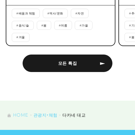
#
배움과 체험
#
역사/문화
#
자연
#
추
#
음식/술
#
봄
#
여름
#
가을
#
기
#
겨울
#
봄
모든 특집
HOME
관광지・체험
다카네 대교