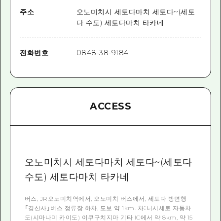
주소
오노미치시 세토다마치 세토다~(세토
다 수도) 세토다마치 타카네
전화번호
0848-38-9184
ACCESS
오노미치시 세토다마치 세토다~(세토다
수도) 세토다마치 타카네
버스, JR오노미치역에서, 오노미치 버스에서, 세토다 방면행
「경산사」버스 정류장 하차, 도보 약 1km. 차：니시세토 자동차
도(시마나미 카이도) 이쿠구치지마 기타 IC에서 약 8km, 약 15