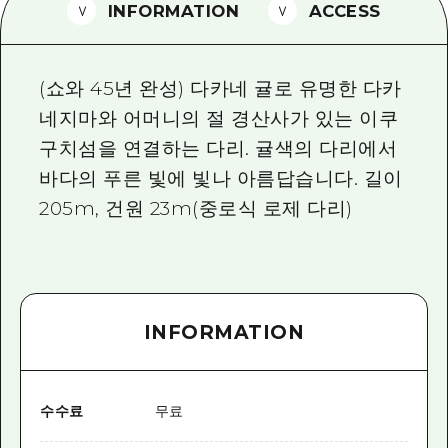
2박 3일
INFORMATION
ACCESS
히로시마현내 매력을 동영상으로 소개!
자주 묻는 질문
(쇼와 45년 완성) 다카네 귤로 유명한 다카
사진 다운로드
네지마와 어머니의 절 경산사가 있는 이쿠
구치섬을 연결하는 다리. 귤색의 다리에서
재해가 발생했을 때의 교통 정보
바다의 푸른 빛에 빛나 아름답습니다. 길이
관광 안내 책자
205m, 건원 23m(중로식 로제 다리)
INFORMATION
수수료
무료