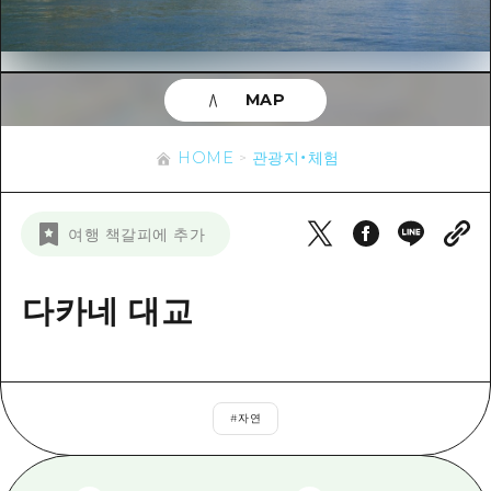
이벤트
히로시마시 주변
아키(安芸)
사이클링
아키(安芸)
빈고(備後)
유용한 정보
쇼핑
빈고(備後)
MAP
비북(備北)
스포츠
목록
HOME
비북(備北)
게이호쿠(芸北)
HOME
관광지・체험
나이트 라이프
접근
게이호쿠(芸北)
미야지마(宮島) 주변
세계유산
보조 트래픽 요약
뉴스
미야지마(宮島) 주변
여행 책갈피에 추가
야마구치(山口)현 동부
배움과 체험
시설 혼잡 상황
야마구치(山口)현 동부
에히메(愛媛)현
기준
다카네 대교
히로시마 OMOTENASHI 패스
빠른 여행
시마네(島根)현
역사/문화
수하물 보관 및 배송 서비스
당일치기
치유
HIROSHIMA FREE Wi-Fi
반나절
#
자연
자연
외국인 여행자용 거리 관광안내소
1박 2일
자원봉사 가이드