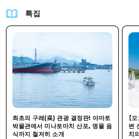
특집
최초의 구레(吳) 관광 결정판! 야마토
【오
박물관에서 미나토마치 산포, 명물 음
변 
식까지 철저히 소개
치의