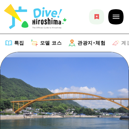
특집
모델 코스
관광지・체험
계
특집
목록
모델 코스
추천
목록
관광지・체험
아트
Dive! Hiroshima 공식 가이드
목록
이벤트/축제
계절 정보
Hiroshima Moshimo Travel
히로시마시 주변
음식/술