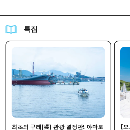
특집
최초의 구레(吳) 관광 결정판! 야마토
【오