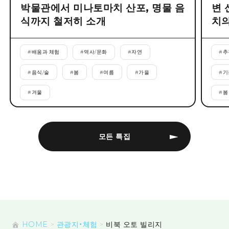
박물관에서 미나토마치 산포, 명물 음
변 
식까지 철저히 소개
치의
#
배움과 체험
#
역사/문화
#
자연
#
추
#
음식/술
#
봄
#
여름
#
가을
#
기
#
겨울
#
봄
모든 특집
HOME
관광지・체험
비북 오토 빌리지