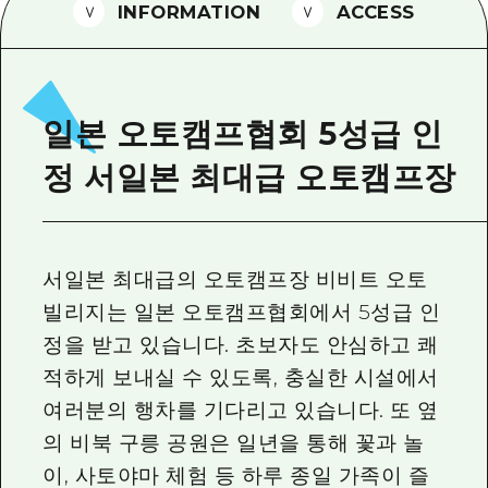
2박 3일
INFORMATION
ACCESS
히로시마현내 매력을 동영상으로 소개!
자주 묻는 질문
사진 다운로드
일본 오토캠프협회 5성급 인
재해가 발생했을 때의 교통 정보
정 서일본 최대급 오토캠프장
관광 안내 책자
서일본 최대급의 오토캠프장 비비트 오토
빌리지는 일본 오토캠프협회에서 5성급 인
정을 받고 있습니다. 초보자도 안심하고 쾌
적하게 보내실 수 있도록, 충실한 시설에서
여러분의 행차를 기다리고 있습니다. 또 옆
의 비북 구릉 공원은 일년을 통해 꽃과 놀
이, 사토야마 체험 등 하루 종일 가족이 즐