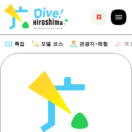
특집
모델 코스
관광지・체험
계
특집
목록
모델 코스
추천
목록
관광지・체험
아트
Dive! Hiroshima 공식 가이드
목록
이벤트/축제
계절 정보
Hiroshima Moshimo Travel
히로시마시 주변
음식/술