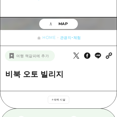
이벤트
히로시마시 주변
아키(安芸)
사이클링
아키(安芸)
빈고(備後)
유용한 정보
쇼핑
빈고(備後)
MAP
비북(備北)
스포츠
목록
HOME
비북(備北)
게이호쿠(芸北)
HOME
관광지・체험
나이트 라이프
접근
게이호쿠(芸北)
미야지마(宮島) 주변
세계유산
보조 트래픽 요약
뉴스
미야지마(宮島) 주변
여행 책갈피에 추가
야마구치(山口)현 동부
배움과 체험
시설 혼잡 상황
야마구치(山口)현 동부
에히메(愛媛)현
기준
비북 오토 빌리지
히로시마 OMOTENASHI 패스
빠른 여행
시마네(島根)현
역사/문화
수하물 보관 및 배송 서비스
당일치기
치유
HIROSHIMA FREE Wi-Fi
반나절
#
숙박 시설
자연
외국인 여행자용 거리 관광안내소
1박 2일
자원봉사 가이드