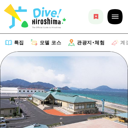
특집
모델 코스
관광지・체험
계
특집
목록
모델 코스
추천
목록
관광지・체험
아트
Dive! Hiroshima 공식 가이드
목록
이벤트/축제
계절 정보
Hiroshima Moshimo Travel
히로시마시 주변
음식/술