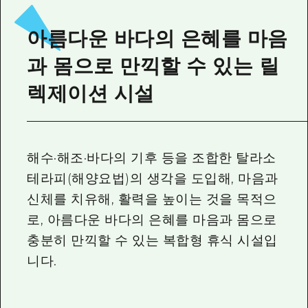
2박 3일
히로시마현내 매력을 동영상으로 소개!
아름다운 바다의 은혜를 마음
자주 묻는 질문
과 몸으로 만끽할 수 있는 릴
사진 다운로드
렉제이션 시설
재해가 발생했을 때의 교통 정보
관광 안내 책자
해수·해조·바다의 기후 등을 조합한 탈라소
테라피(해양요법)의 생각을 도입해, 마음과
신체를 치유해, 활력을 높이는 것을 목적으
로, 아름다운 바다의 은혜를 마음과 몸으로
충분히 만끽할 수 있는 복합형 휴식 시설입
니다.