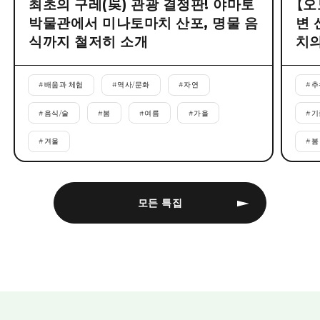
최초의 구레(吳) 관광 결정판! 야마토
【오
박물관에서 미나토마치 산포, 명물 음
변 
식까지 철저히 소개
치의
#
배움과 체험
#
역사/문화
#
자연
#
추
#
음식/술
#
봄
#
여름
#
가을
#
기
#
겨울
#
봄
모든 특집