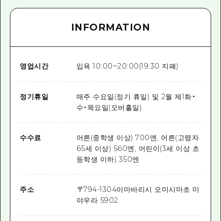
INFORMATION
영업시간
입욕 10:00~20:00(19:30 지폐)
정기휴일
매주 수요일(정기 휴일) 및 2월 제1화・
수・목요일(오버홀일)
수수료
어른(중학생 이상) 700엔, 어른(고령자
65세 이상) 560엔, 어린이(3세 이상 초
등학생 이하) 350엔
주소
〒
794-1304
이마바리시 오미시마초 미
야우라 5902