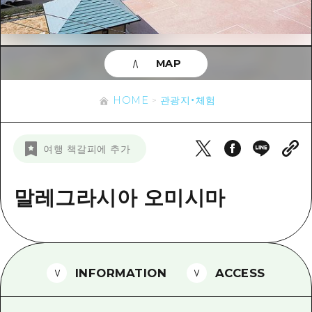
이벤트
히로시마시 주변
아키(安芸)
사이클링
아키(安芸)
빈고(備後)
유용한 정보
쇼핑
빈고(備後)
MAP
비북(備北)
스포츠
목록
HOME
비북(備北)
게이호쿠(芸北)
HOME
관광지・체험
나이트 라이프
접근
게이호쿠(芸北)
미야지마(宮島) 주변
세계유산
보조 트래픽 요약
뉴스
미야지마(宮島) 주변
여행 책갈피에 추가
야마구치(山口)현 동부
배움과 체험
시설 혼잡 상황
야마구치(山口)현 동부
에히메(愛媛)현
기준
말레그라시아 오미시마
히로시마 OMOTENASHI 패스
빠른 여행
시마네(島根)현
역사/문화
수하물 보관 및 배송 서비스
당일치기
치유
HIROSHIMA FREE Wi-Fi
반나절
INFORMATION
ACCESS
자연
외국인 여행자용 거리 관광안내소
1박 2일
자원봉사 가이드