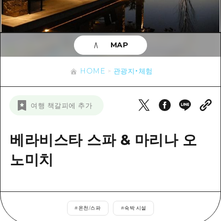
이벤트
히로시마시 주변
아키(安芸)
사이클링
아키(安芸)
빈고(備後)
유용한 정보
쇼핑
빈고(備後)
MAP
비북(備北)
스포츠
목록
HOME
비북(備北)
게이호쿠(芸北)
HOME
관광지・체험
나이트 라이프
접근
게이호쿠(芸北)
미야지마(宮島) 주변
세계유산
보조 트래픽 요약
뉴스
미야지마(宮島) 주변
여행 책갈피에 추가
야마구치(山口)현 동부
배움과 체험
시설 혼잡 상황
야마구치(山口)현 동부
에히메(愛媛)현
기준
베라비스타 스파 & 마리나 오
히로시마 OMOTENASHI 패스
빠른 여행
시마네(島根)현
역사/문화
노미치
수하물 보관 및 배송 서비스
당일치기
치유
HIROSHIMA FREE Wi-Fi
반나절
자연
외국인 여행자용 거리 관광안내소
1박 2일
#
온천/스파
#
숙박 시설
자원봉사 가이드