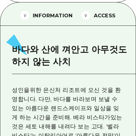
2박 3일
히로시마현내 매력을 동영상으로 소개!
INFORMATION
ACCESS
자주 묻는 질문
사진 다운로드
재해가 발생했을 때의 교통 정보
바다와 산에 껴안고 아무것도
관광 안내 책자
하지 않는 사치
성인을위한 은신처 리조트에 오신 것을 환
영합니다. 다만, 바다를 바라보며 보낼 수
있는 아름다운 랜드스케이프와 일상을 잊
게 하는 시간을 준비해. 베라 비스타가있는
것은 세토 내해를 내려다 보는 고대. '벨라
비스타'는 이탈리아어로 '아름다운 전망'이