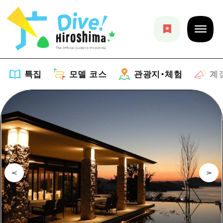
특집
모델 코스
관광지・체험
계
특집
목록
모델 코스
추천
목록
관광지・체험
아트
Dive! Hiroshima 공식 가이드
목록
이벤트/축제
계절 정보
Hiroshima Moshimo Travel
히로시마시 주변
음식/술