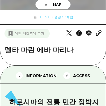
이벤트
히로시마시 주변
MAP
아키(安芸)
사이클링
아키(安芸)
빈고(備後)
유용한 정보
쇼핑
HOME
관광지・체험
빈고(備後)
비북(備北)
스포츠
목록
HOME
비북(備北)
여행 책갈피에 추가
게이호쿠(芸北)
나이트 라이프
접근
게이호쿠(芸北)
미야지마(宮島) 주변
세계유산
보조 트래픽 요약
델타 마린 에바 마리나
뉴스
미야지마(宮島) 주변
야마구치(山口)현 동부
배움과 체험
시설 혼잡 상황
야마구치(山口)현 동부
에히메(愛媛)현
기준
히로시마 OMOTENASHI 패스
빠른 여행
시마네(島根)현
역사/문화
수하물 보관 및 배송 서비스
INFORMATION
ACCESS
당일치기
치유
HIROSHIMA FREE Wi-Fi
반나절
자연
외국인 여행자용 거리 관광안내소
1박 2일
히로시마의 전통 민간 정박지
자원봉사 가이드