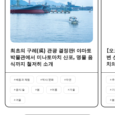
최초의 구레(吳) 관광 결정판! 야마토
【오
박물관에서 미나토마치 산포, 명물 음
변 
식까지 철저히 소개
치의
#
배움과 체험
#
역사/문화
#
자연
#
추
#
음식/술
#
봄
#
여름
#
가을
#
기
#
겨울
#
봄