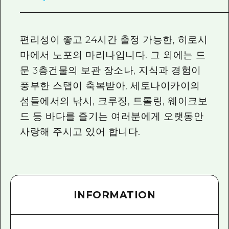
2박 3일
히로시마현내 매력을 동영상으로 소개!
자주 묻는 질문
편리성이 좋고 24시간 출정 가능한, 히로시
마에서 노포의 마리나입니다. 그 외에는 드
사진 다운로드
문 3층건물의 보관 장소나, 지식과 경험이
재해가 발생했을 때의 교통 정보
풍부한 스탭이 축복받아, 세토나이카이의
관광 안내 책자
섬들에서의 낚시, 크루징, 트롤링, 웨이크보
드 등 바다를 즐기는 여러분에게 오랫동안
사랑해 주시고 있어 합니다.
INFORMATION