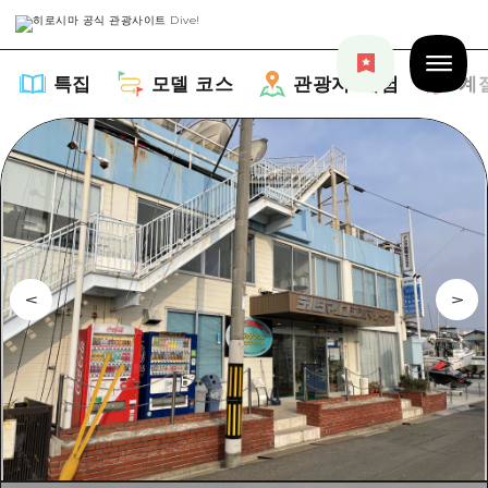
특집
모델 코스
관광지・체험
계
특집
목록
모델 코스
추천
목록
관광지・체험
아트
Dive! Hiroshima 공식 가이드
목록
이벤트/축제
계절 정보
Hiroshima Moshimo Travel
히로시마시 주변
음식/술