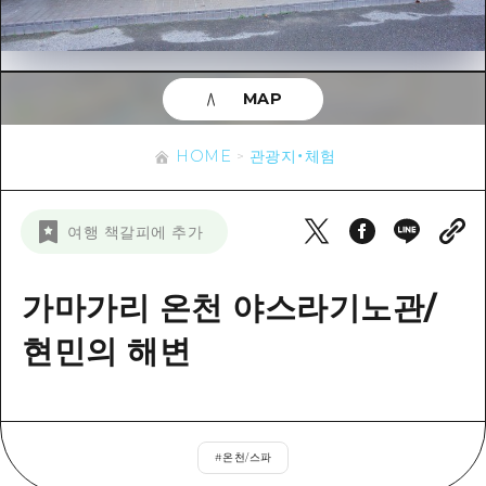
이벤트
히로시마시 주변
아키(安芸)
사이클링
아키(安芸)
빈고(備後)
유용한 정보
쇼핑
빈고(備後)
MAP
비북(備北)
스포츠
목록
HOME
비북(備北)
게이호쿠(芸北)
HOME
관광지・체험
나이트 라이프
접근
게이호쿠(芸北)
미야지마(宮島) 주변
세계유산
보조 트래픽 요약
뉴스
미야지마(宮島) 주변
여행 책갈피에 추가
야마구치(山口)현 동부
배움과 체험
시설 혼잡 상황
야마구치(山口)현 동부
에히메(愛媛)현
기준
가마가리 온천 야스라기노관/
히로시마 OMOTENASHI 패스
빠른 여행
시마네(島根)현
역사/문화
현민의 해변
수하물 보관 및 배송 서비스
당일치기
치유
HIROSHIMA FREE Wi-Fi
반나절
자연
외국인 여행자용 거리 관광안내소
1박 2일
#
온천/스파
자원봉사 가이드