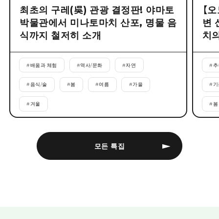
최초의 구레(吳) 관광 결정판! 야마토
【오
박물관에서 미나토마치 산포, 명물 음
변 
식까지 철저히 소개
치의
#
배움과 체험
#
역사/문화
#
자연
#
추
#
음식/술
#
봄
#
여름
#
가을
#
기
#
겨울
#
봄
모든 특집