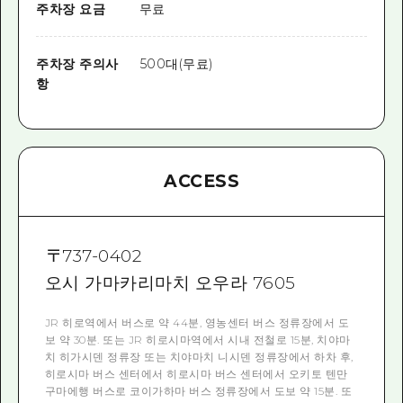
주차장 요금
무료
주차장 주의사
500대(무료)
항
ACCESS
〒
737-0402
오시 가마카리마치 오우라 7605
JR 히로역에서 버스로 약 44분, 영농센터 버스 정류장에서 도
보 약 30분. 또는 JR 히로시마역에서 시내 전철로 15분, 치야마
치 히가시덴 정류장 또는 치야마치 니시덴 정류장에서 하차 후,
히로시마 버스 센터에서 히로시마 버스 센터에서 오키토 텐만
구마에행 버스로 코이가하마 버스 정류장에서 도보 약 15분. 또