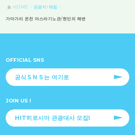
HOME
관광지・체험
가마가리 온천 야스라기노관/현민의 해변
OFFICIAL SNS
공식ＳＮＳ는 여기로
JOIN US !
HIT히로시마 관광대사 모집!