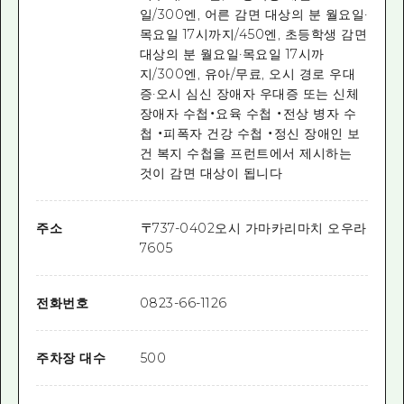
일/300엔, 어른 감면 대상의 분 월요일·
목요일 17시까지/450엔, 초등학생 감면
대상의 분 월요일·목요일 17시까
지/300엔, 유아/무료, 오시 경로 우대
증·오시 심신 장애자 우대증 또는 신체
장애자 수첩・요육 수첩 ・전상 병자 수
첩 ・피폭자 건강 수첩 ・정신 장애인 보
건 복지 수첩을 프런트에서 제시하는
것이 감면 대상이 됩니다
주소
〒
737-0402
오시 가마카리마치 오우라
7605
전화번호
0823-66-1126
주차장 대수
500