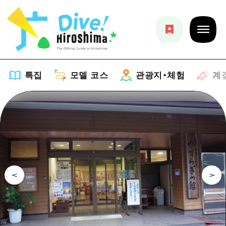
특집
모델 코스
관광지・체험
계
특집
목록
모델 코스
추천
목록
관광지・체험
아트
Dive! Hiroshima 공식 가이드
목록
이벤트/축제
계절 정보
Hiroshima Moshimo Travel
히로시마시 주변
음식/술