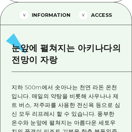
2박 3일
히로시마현내 매력을 동영상으로 소개!
INFORMATION
ACCESS
자주 묻는 질문
사진 다운로드
재해가 발생했을 때의 교통 정보
눈앞에 펼쳐지는 아키나다의
관광 안내 책자
전망이 자랑
지하 500m에서 솟아나는 천연 라돈 온천
입니다. 매일의 약탕을 비롯해 사우나나 제
트 버스, 저주파를 사용한 전신욕 등으로 심
신 모두 리프레시 할 수 있습니다. 풍부한
온수와 눈앞에 펼쳐지는 아름다운 세토우
치의 풍경이 리조트 기분을 한층 북돋워줍