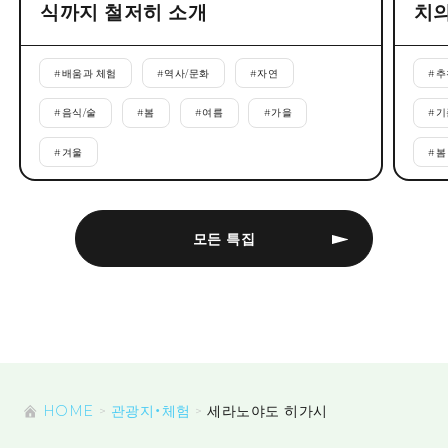
식까지 철저히 소개
치의
#
배움과 체험
#
역사/문화
#
자연
#
추
#
음식/술
#
봄
#
여름
#
가을
#
기
#
겨울
#
봄
모든 특집
HOME
관광지・체험
세라노야도 히가시