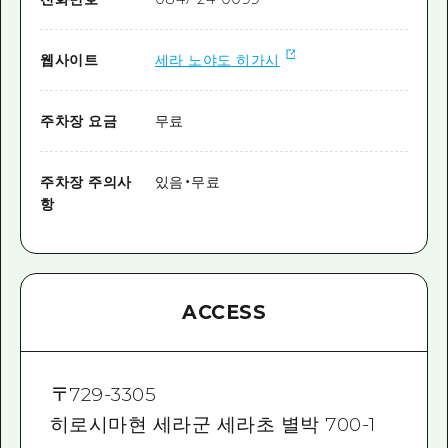
웹사이트
세라 노야도 히가시
주차장 요금
무료
주차장 주의사
있음・무료
항
ACCESS
〒
729-3305
히로시마현 세라군 세라초 별박 700-1