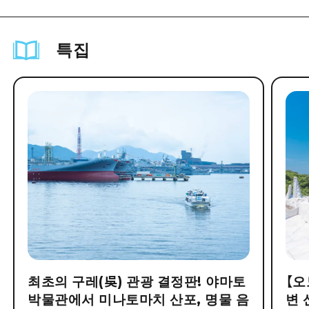
특집
최초의 구레(吳) 관광 결정판! 야마토
【오
박물관에서 미나토마치 산포, 명물 음
변 