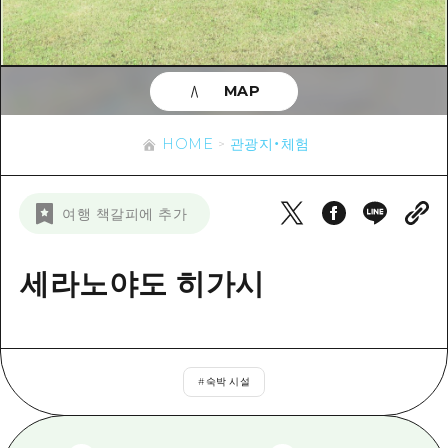
이벤트
히로시마시 주변
아키(安芸)
사이클링
아키(安芸)
빈고(備後)
유용한 정보
쇼핑
빈고(備後)
MAP
비북(備北)
스포츠
목록
HOME
비북(備北)
게이호쿠(芸北)
HOME
관광지・체험
나이트 라이프
접근
게이호쿠(芸北)
미야지마(宮島) 주변
세계유산
보조 트래픽 요약
뉴스
미야지마(宮島) 주변
여행 책갈피에 추가
야마구치(山口)현 동부
배움과 체험
시설 혼잡 상황
야마구치(山口)현 동부
에히메(愛媛)현
기준
세라노야도 히가시
히로시마 OMOTENASHI 패스
빠른 여행
시마네(島根)현
역사/문화
수하물 보관 및 배송 서비스
당일치기
치유
HIROSHIMA FREE Wi-Fi
반나절
#
숙박 시설
자연
외국인 여행자용 거리 관광안내소
1박 2일
자원봉사 가이드