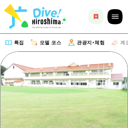
특집
모델 코스
관광지・체험
계
특집
목록
모델 코스
추천
목록
관광지・체험
아트
Dive! Hiroshima 공식 가이드
목록
이벤트/축제
계절 정보
Hiroshima Moshimo Travel
히로시마시 주변
음식/술