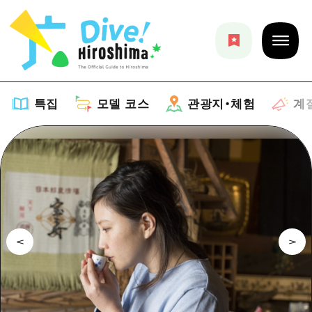
특집
모델 코스
관광지・체험
계
특집
목록
모델 코스
추천
목록
관광지・체험
아트
Dive! Hiroshima 공식 가이드
목록
이벤트/축제
계절 정보
Hiroshima Moshimo Travel
히로시마시 주변
음식/술