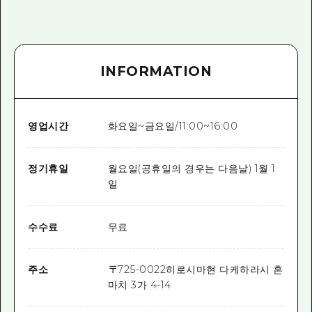
INFORMATION
영업시간
화요일~금요일/11:00~16:00
정기휴일
월요일(공휴일의 경우는 다음날) 1월 1
일
수수료
무료
주소
〒
725-0022
히로시마현 다케하라시 혼
마치 3가 4-14