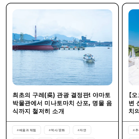
최초의 구레(吳) 관광 결정판! 야마토
【오
박물관에서 미나토마치 산포, 명물 음
변 
식까지 철저히 소개
치의
#
배움과 체험
#
역사/문화
#
자연
#
추