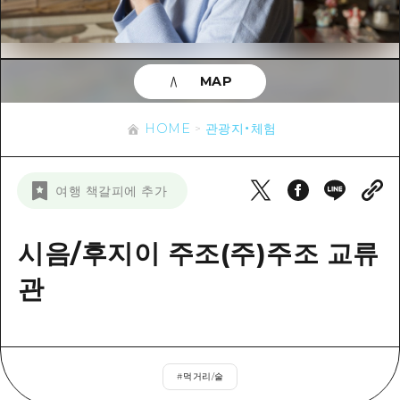
이벤트
히로시마시 주변
아키(安芸)
사이클링
아키(安芸)
빈고(備後)
유용한 정보
쇼핑
빈고(備後)
MAP
비북(備北)
스포츠
목록
HOME
비북(備北)
게이호쿠(芸北)
HOME
관광지・체험
나이트 라이프
접근
게이호쿠(芸北)
미야지마(宮島) 주변
세계유산
보조 트래픽 요약
뉴스
미야지마(宮島) 주변
여행 책갈피에 추가
야마구치(山口)현 동부
배움과 체험
시설 혼잡 상황
야마구치(山口)현 동부
에히메(愛媛)현
기준
시음/후지이 주조(주)주조 교류
히로시마 OMOTENASHI 패스
빠른 여행
시마네(島根)현
역사/문화
관
수하물 보관 및 배송 서비스
당일치기
치유
HIROSHIMA FREE Wi-Fi
반나절
자연
외국인 여행자용 거리 관광안내소
1박 2일
#
먹거리/술
자원봉사 가이드