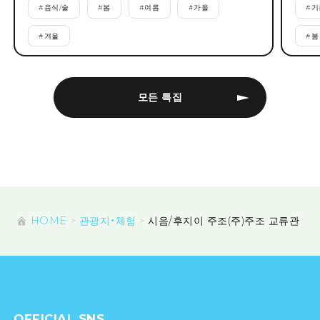
#
음식/술
#
봄
#
여름
#
가을
#
기
#
겨울
#
봄
모든 특집
HOME
관광지・체험
시음/후지이 주조(주)주조 교류관
OFFICIAL SNS