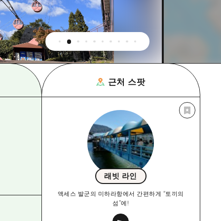
근처 스팟
래빗 라인
액세스 발군의 미하라항에서 간편하게 “토끼의
섬”에!