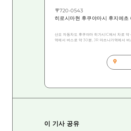
〒
720-0543
히로시마현 후쿠야마시 후지에초 6
산요 자동차도 후쿠야마 히가시IC에서 차로 약 4
역에서 버스로 약 30분, JR 마쓰나가역에서 버스
이 기사 공유