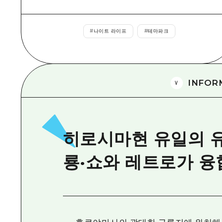
#
나이트 라이프
#
테마파크
INFOR
히로시마현 유일의 유
룡·쇼와 레트로가 융