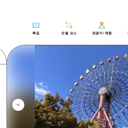
HIROSHIMA FREE Wi-Fi
사이클링
히로시마시 주변
배움과 체험
목록
사진 다운로드
빠른 여행
oshima 공식 가이드
외국인 여행자용 거리 관광안내소
쇼핑
아키(安芸)
기준
히로시마시 주변
재해가 발생했을 
당일치기
특집
모델 코스
관광지・체험
Moshimo Travel
자원봉사 가이드
스포츠
빈고(備後)
역사/문화
아키(安芸)
관광 안내 책자
반나절
특집
모델 코스
관광지・체험
히로시마현내 매력을 동영상으로 소개!
나이트 라이프
비북(備北)
치유
빈고(備後)
1박 2일
자주 묻는 질문
세계유산
게이호쿠(芸北)
자연
비북(備北)
2박 3일
목록
목록
사이클링
배움과 체험
히로시마시 주변
목록
HIROSHIMA FREE W
미야지마(宮島) 주변
게이호쿠(芸北)
ive! Hiroshima 공식 가이드
접근
쇼핑
기준
아키(安芸)
히로시마시 주변
외국인 여행자용 거리 
야마구치(山口)현 동부
미야지마(宮島) 주변
iroshima Moshimo Travel
보조 트래픽 요약
스포츠
역사/문화
빈고(備後)
아키(安芸)
자원봉사 가이드
야마구치(山口)현 동부
/축제
시설 혼잡 상황
나이트 라이프
치유
비북(備北)
빈고(備後)
히로시마현내 매력을 동
에히메(愛媛)현
술
히로시마 OMOTENASHI 패스
세계유산
자연
게이호쿠(芸北)
비북(備北)
자주 묻는 질문
시마네(島根)현
수하물 보관 및 배송 서비스
미야지마(宮島) 주변
게이호쿠(芸北)
야마구치(山口)현 동부
미야지마(宮島) 주변
야마구치(山口)현 동부