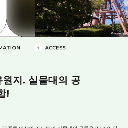
에히메(愛媛)현
시마네(島根)현
MATION
ACCESS
원지. 실물대의 공
합!