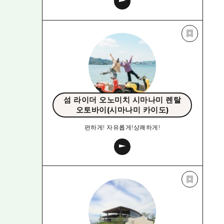
섬 라이더 오노미치 시마나미 렌탈
오토바이(시마나미 카이도)
편하게! 자유롭게!상쾌하게!