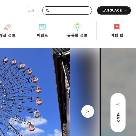
뉴스
때의 교통 정보
계절 정보
이벤트
유용한 정보
여행 팁
계절 정보
이벤트
유용한 정보
여행 팁
i-Fi
빠른 여행
사진 다운로드
관광안내소
당일치기
재해가 발생했을 때의 교통 정보
반나절
관광 안내 책자
영상으로 소개!
1박 2일
2박 3일
MAP