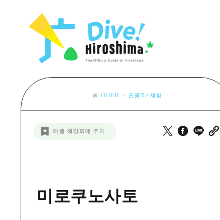
목록
목록
목록
접근
Dive! Hir
추천
보조 트래픽 요약
Hiroshima 
아트
시설 혼잡 상황
이벤트/축제
히로시마 OMOTENASHI 패스
음식/술
HOME
관광지・체험
목록
수하물 보관 및 배송 서비스
추천
D
여행 책갈피에 추가
아트
H
이벤트
음식/
미로쿠노사토