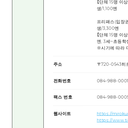
【단체 15명 이
생/1,100엔
프리패스(입장권+
생/3,300엔
【단체 15명 이
엔, 3세~초등학생
※시기에 따라 
주소
〒
720-0543
히
전화번호
084-988-000
팩스 번호
084-988-000
웹사이트
https://mirok
https://www.t