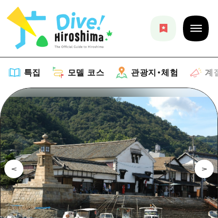
특집
모델 코스
관광지・체험
계
특집
목록
모델 코스
추천
목록
관광지・체험
아트
Dive! Hiroshima 공식 가이드
목록
이벤트/축제
계절 정보
Hiroshima Moshimo Travel
히로시마시 주변
음식/술