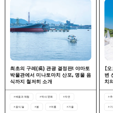
최초의 구레(吳) 관광 결정판! 야마토
【오
박물관에서 미나토마치 산포, 명물 음
변 
식까지 철저히 소개
치의
#
배움과 체험
#
역사/문화
#
자연
#
추
#
음식/술
#
봄
#
여름
#
가을
#
기