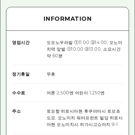
INFORMATION
영업시간
도모노우라발 ①11:00 ②14:00, 오노미
치역 앞발 ①10:00 ②13:00, 소요시간
약 60분
정기휴일
무휴
수수료
어른 2,500엔 어린이 1,250엔
주소
토모항:히로시마현 후쿠야마시 토모초
도모, 오노미치 워터프런트 빌딩:히로시
마현 오노미치시 히가시고쇼마치 9-1