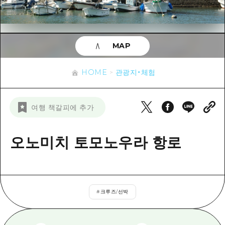
이벤트
히로시마시 주변
아키(安芸)
사이클링
아키(安芸)
빈고(備後)
유용한 정보
쇼핑
빈고(備後)
MAP
비북(備北)
스포츠
목록
HOME
비북(備北)
게이호쿠(芸北)
HOME
관광지・체험
나이트 라이프
접근
게이호쿠(芸北)
미야지마(宮島) 주변
세계유산
보조 트래픽 요약
뉴스
미야지마(宮島) 주변
여행 책갈피에 추가
야마구치(山口)현 동부
배움과 체험
시설 혼잡 상황
야마구치(山口)현 동부
에히메(愛媛)현
기준
오노미치 토모노우라 항로
히로시마 OMOTENASHI 패스
빠른 여행
시마네(島根)현
역사/문화
수하물 보관 및 배송 서비스
당일치기
치유
HIROSHIMA FREE Wi-Fi
반나절
#
크루즈/선박
자연
외국인 여행자용 거리 관광안내소
1박 2일
자원봉사 가이드