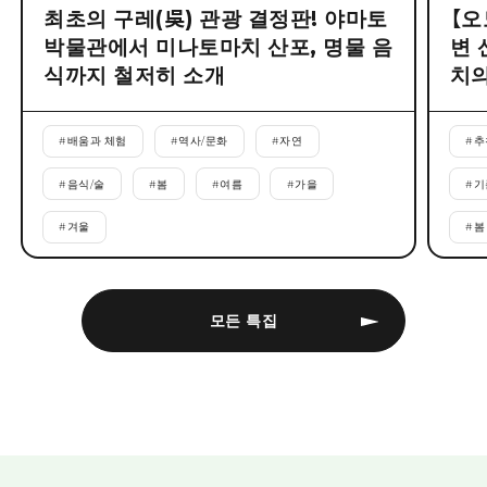
최초의 구레(吳) 관광 결정판! 야마토
【오
박물관에서 미나토마치 산포, 명물 음
변 
식까지 철저히 소개
치의
#
배움과 체험
#
역사/문화
#
자연
#
추
#
음식/술
#
봄
#
여름
#
가을
#
기
#
겨울
#
봄
모든 특집