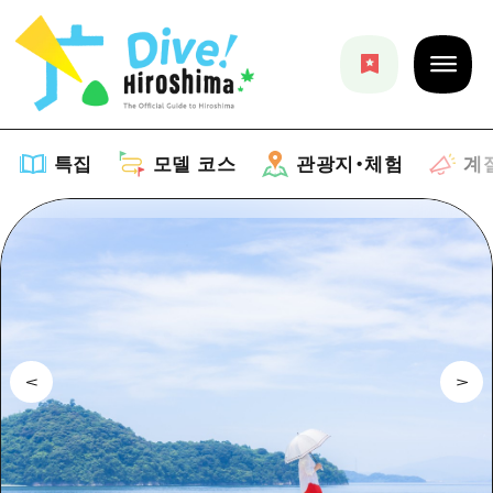
특집
모델 코스
관광지・체험
계
특집
목록
모델 코스
추천
목록
관광지・체험
아트
Dive! Hiroshima 공식 가이드
목록
이벤트/축제
계절 정보
Hiroshima Moshimo Travel
히로시마시 주변
음식/술