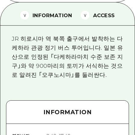
2박 3일
히로시마현내 매력을 동영상으로 소개!
INFORMATION
ACCESS
자주 묻는 질문
사진 다운로드
JR 히로시마 역 북쪽 출구에서 발착하는 다
재해가 발생했을 때의 교통 정보
케하라 관광 정기 버스 투어입니다. 일본 유
산으로 인정된 「다케하라마치 수준 보존 지
관광 안내 책자
구」와 약 900마리의 토끼가 서식하는 것으
로 알려진 「오쿠노시마」를 둘러싼다.
INFORMATION