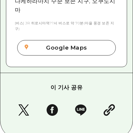
다케하라마치 수준 보존 지구, 오쿠노시
마
[버스] JR 히로시마역??서 버스로 약 70분(마을 풍경 보존 지
구)
Google Maps
이 기사 공유