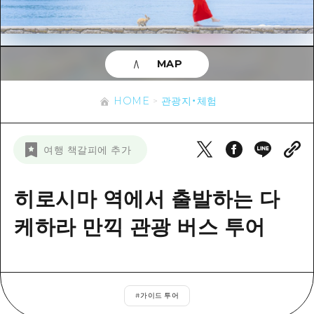
이벤트
히로시마시 주변
아키(安芸)
사이클링
아키(安芸)
빈고(備後)
유용한 정보
쇼핑
빈고(備後)
MAP
비북(備北)
스포츠
목록
HOME
비북(備北)
게이호쿠(芸北)
HOME
관광지・체험
나이트 라이프
접근
게이호쿠(芸北)
미야지마(宮島) 주변
세계유산
보조 트래픽 요약
뉴스
미야지마(宮島) 주변
여행 책갈피에 추가
야마구치(山口)현 동부
배움과 체험
시설 혼잡 상황
야마구치(山口)현 동부
에히메(愛媛)현
기준
히로시마 역에서 출발하는 다
히로시마 OMOTENASHI 패스
빠른 여행
시마네(島根)현
역사/문화
케하라 만끽 관광 버스 투어
수하물 보관 및 배송 서비스
당일치기
치유
HIROSHIMA FREE Wi-Fi
반나절
자연
외국인 여행자용 거리 관광안내소
1박 2일
#
가이드 투어
자원봉사 가이드