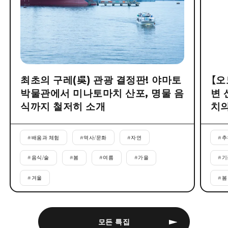
최초의 구레(吳) 관광 결정판! 야마토
【오
박물관에서 미나토마치 산포, 명물 음
변 
식까지 철저히 소개
치의
#
배움과 체험
#
역사/문화
#
자연
#
추
#
음식/술
#
봄
#
여름
#
가을
#
기
#
겨울
#
봄
모든 특집