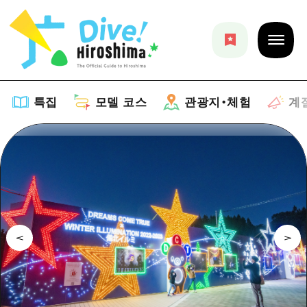
특집
모델 코스
관광지・체험
계
특집
목록
모델 코스
추천
목록
관광지・체험
아트
Dive! Hiroshima 공식 가이드
목록
이벤트/축제
계절 정보
Hiroshima Moshimo Travel
히로시마시 주변
음식/술