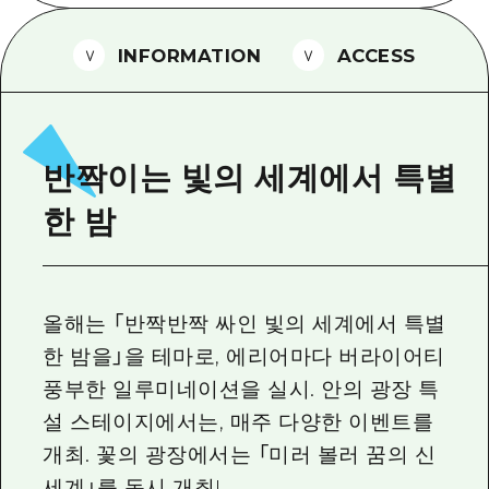
2박 3일
히로시마현내 매력을 동영상으로 소개!
INFORMATION
ACCESS
자주 묻는 질문
사진 다운로드
재해가 발생했을 때의 교통 정보
반짝이는 빛의 세계에서 특별
관광 안내 책자
한 밤
올해는 「반짝반짝 싸인 빛의 세계에서 특별
한 밤을」을 테마로, 에리어마다 버라이어티
풍부한 일루미네이션을 실시. 안의 광장 특
설 스테이지에서는, 매주 다양한 이벤트를
개최. 꽃의 광장에서는 「미러 볼러 꿈의 신
세계」를 동시 개최!