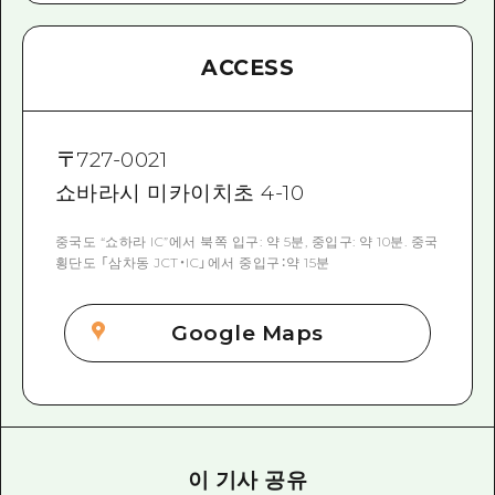
ACCESS
〒
727-0021
쇼바라시 미카이치초 4-10
중국도 “쇼하라 IC”에서 북쪽 입구: 약 5분, 중입구: 약 10분. 중국
횡단도 「삼차동 JCT・IC」에서 중입구：약 15분
Google Maps
이 기사 공유