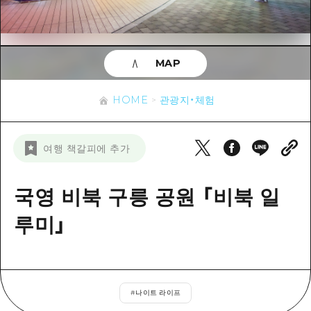
이벤트
히로시마시 주변
아키(安芸)
사이클링
아키(安芸)
빈고(備後)
유용한 정보
쇼핑
빈고(備後)
MAP
비북(備北)
스포츠
목록
HOME
비북(備北)
게이호쿠(芸北)
HOME
관광지・체험
나이트 라이프
접근
게이호쿠(芸北)
미야지마(宮島) 주변
세계유산
보조 트래픽 요약
뉴스
미야지마(宮島) 주변
여행 책갈피에 추가
야마구치(山口)현 동부
배움과 체험
시설 혼잡 상황
야마구치(山口)현 동부
에히메(愛媛)현
기준
국영 비북 구릉 공원 「비북 일
히로시마 OMOTENASHI 패스
빠른 여행
시마네(島根)현
역사/문화
루미」
수하물 보관 및 배송 서비스
당일치기
치유
HIROSHIMA FREE Wi-Fi
반나절
자연
외국인 여행자용 거리 관광안내소
1박 2일
#
나이트 라이프
자원봉사 가이드