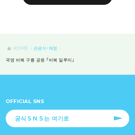
HOME
관광지・체험
국영 비북 구릉 공원 「비북 일루미」
OFFICIAL SNS
공식ＳＮＳ는 여기로