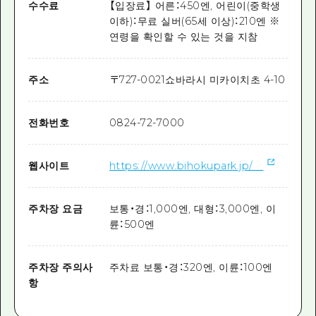
수수료
【입장료】 어른：450엔, 어린이(중학생
이하)：무료 실버(65세 이상)：210엔 ※
연령을 확인할 수 있는 것을 지참
주소
〒
727-0021
쇼바라시 미카이치초 4-10
전화번호
0824-72-7000
웹사이트
https://www.bihokupark.jp/
주차장 요금
보통・경：1,000엔, 대형：3,000엔, 이
륜：500엔
주차장 주의사
주차료 보통・경：320엔, 이륜：100엔
항