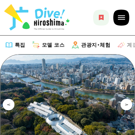
특집
모델 코스
관광지・체험
계
특집
목록
모델 코스
추천
목록
관광지・체험
아트
Dive! Hiroshima 공식 가이드
목록
이벤트/축제
계절 정보
Hiroshima Moshimo Travel
히로시마시 주변
음식/술