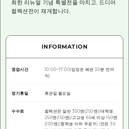
최한 리뉴얼 기념 특별전을 마치고, 드디어
컬렉션전이 재개합니다.
INFORMATION
영업시간
10:00~17:00(입장은 폐관 30분 전까
지)
정기휴일
휴관일:월요일
수수료
컬렉션전 일반 350엔(250엔)/대학생
250엔(150엔)/고교생 65세 이상 150엔
(100엔)/중학생 이하 무료※( )안은 30