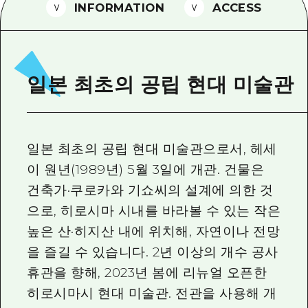
2박 3일
INFORMATION
ACCESS
히로시마현내 매력을 동영상으로 소개!
자주 묻는 질문
사진 다운로드
일본 최초의 공립 현대 미술관
재해가 발생했을 때의 교통 정보
관광 안내 책자
일본 최초의 공립 현대 미술관으로서, 헤세
이 원년(1989년) 5월 3일에 개관. 건물은
건축가·쿠로카와 기쇼씨의 설계에 의한 것
으로, 히로시마 시내를 바라볼 수 있는 작은
높은 산·히지산 내에 위치해, 자연이나 전망
을 즐길 수 있습니다. 2년 이상의 개수 공사
휴관을 향해, 2023년 봄에 리뉴얼 오픈한
히로시마시 현대 미술관. 전관을 사용해 개