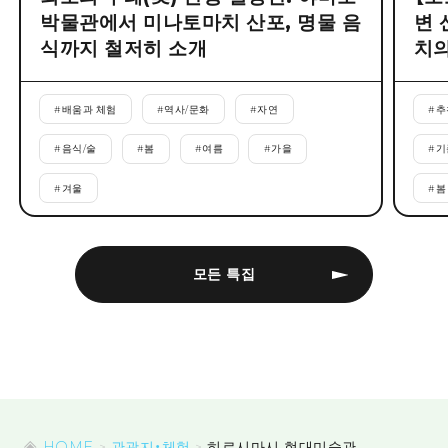
박물관에서 미나토마치 산포, 명물 음
변 
식까지 철저히 소개
치의
#
배움과 체험
#
역사/문화
#
자연
#
추
#
음식/술
#
봄
#
여름
#
가을
#
기
#
겨울
#
봄
모든 특집
HOME
관광지・체험
히로시마시 현대미술관