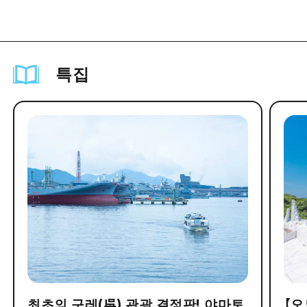
특집
최초의 구레(吳) 관광 결정판! 야마토
【오