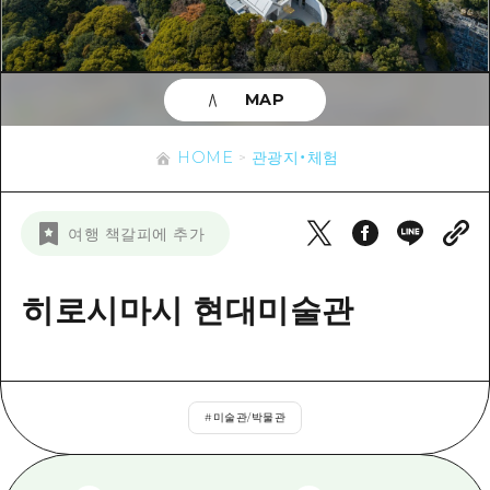
이벤트
히로시마시 주변
아키(安芸)
사이클링
아키(安芸)
빈고(備後)
유용한 정보
쇼핑
빈고(備後)
MAP
비북(備北)
스포츠
목록
HOME
비북(備北)
게이호쿠(芸北)
HOME
관광지・체험
나이트 라이프
접근
게이호쿠(芸北)
미야지마(宮島) 주변
세계유산
보조 트래픽 요약
뉴스
미야지마(宮島) 주변
여행 책갈피에 추가
야마구치(山口)현 동부
배움과 체험
시설 혼잡 상황
야마구치(山口)현 동부
에히메(愛媛)현
기준
히로시마시 현대미술관
히로시마 OMOTENASHI 패스
빠른 여행
시마네(島根)현
역사/문화
수하물 보관 및 배송 서비스
당일치기
치유
HIROSHIMA FREE Wi-Fi
반나절
#
미술관/박물관
자연
외국인 여행자용 거리 관광안내소
1박 2일
자원봉사 가이드