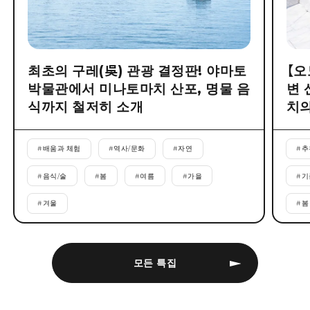
최초의 구레(吳) 관광 결정판! 야마토
【오
박물관에서 미나토마치 산포, 명물 음
변 
식까지 철저히 소개
치의
#
배움과 체험
#
역사/문화
#
자연
#
추
#
음식/술
#
봄
#
여름
#
가을
#
기
#
겨울
#
봄
모든 특집