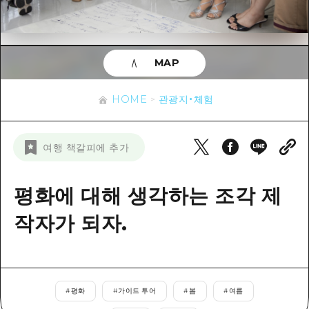
이벤트
히로시마시 주변
아키(安芸)
사이클링
아키(安芸)
빈고(備後)
유용한 정보
쇼핑
빈고(備後)
MAP
비북(備北)
스포츠
목록
HOME
비북(備北)
게이호쿠(芸北)
HOME
관광지・체험
나이트 라이프
접근
게이호쿠(芸北)
미야지마(宮島) 주변
세계유산
보조 트래픽 요약
뉴스
미야지마(宮島) 주변
여행 책갈피에 추가
야마구치(山口)현 동부
배움과 체험
시설 혼잡 상황
야마구치(山口)현 동부
에히메(愛媛)현
기준
평화에 대해 생각하는 조각 제
히로시마 OMOTENASHI 패스
빠른 여행
시마네(島根)현
역사/문화
작자가 되자.
수하물 보관 및 배송 서비스
당일치기
치유
HIROSHIMA FREE Wi-Fi
반나절
자연
외국인 여행자용 거리 관광안내소
1박 2일
#
평화
#
가이드 투어
#
봄
#
여름
자원봉사 가이드