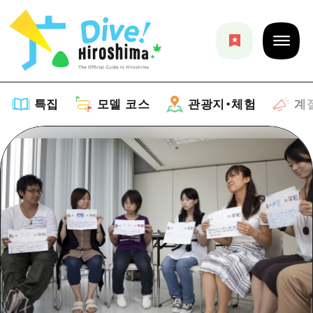
특집
모델 코스
관광지・체험
계
특집
목록
모델 코스
추천
목록
관광지・체험
아트
Dive! Hiroshima 공식 가이드
목록
이벤트/축제
계절 정보
Hiroshima Moshimo Travel
히로시마시 주변
음식/술