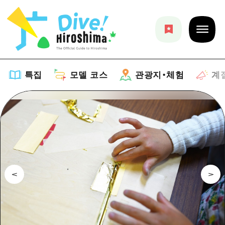
특집
모델 코스
관광지・체험
계
특집
목록
모델 코스
추천
목록
관광지・체험
아트
Dive! Hiroshima 공식 가이드
목록
이벤트/축제
계절 정보
Hiroshima Moshimo Travel
히로시마시 주변
음식/술