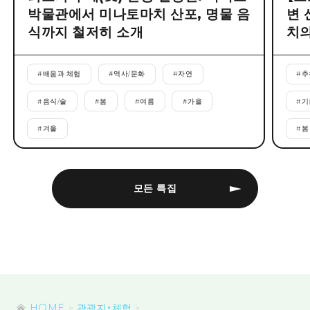
박물관에서 미나토마치 산포, 명물 음
변 
식까지 철저히 소개
치의
#
배움과 체험
#
역사/문화
#
자연
#
추
#
음식/술
#
봄
#
여름
#
가을
#
기
#
겨울
#
봄
모든 특집
HOME
관광지・체험