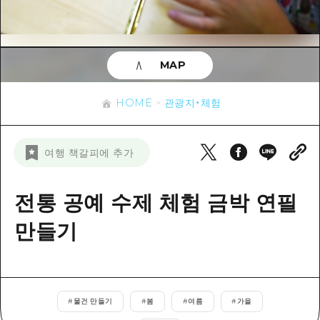
이벤트
히로시마시 주변
아키(安芸)
사이클링
아키(安芸)
빈고(備後)
유용한 정보
쇼핑
빈고(備後)
MAP
비북(備北)
스포츠
목록
HOME
비북(備北)
게이호쿠(芸北)
HOME
관광지・체험
나이트 라이프
접근
게이호쿠(芸北)
미야지마(宮島) 주변
세계유산
보조 트래픽 요약
뉴스
미야지마(宮島) 주변
여행 책갈피에 추가
야마구치(山口)현 동부
배움과 체험
시설 혼잡 상황
야마구치(山口)현 동부
에히메(愛媛)현
기준
전통 공예 수제 체험 금박 연필
히로시마 OMOTENASHI 패스
빠른 여행
시마네(島根)현
역사/문화
만들기
수하물 보관 및 배송 서비스
당일치기
치유
HIROSHIMA FREE Wi-Fi
반나절
자연
외국인 여행자용 거리 관광안내소
1박 2일
#
물건 만들기
#
봄
#
여름
#
가을
자원봉사 가이드