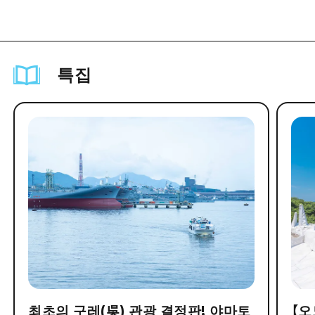
특집
최초의 구레(吳) 관광 결정판! 야마토
【오