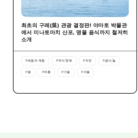
최초의 구레(吳) 관광 결정판! 야마토 박물관
에서 미나토마치 산포, 명물 음식까지 철저히
소개
#
배움과 체험
#
역사/문화
#
자연
#
음식/술
#
봄
#
여름
#
가을
#
겨울