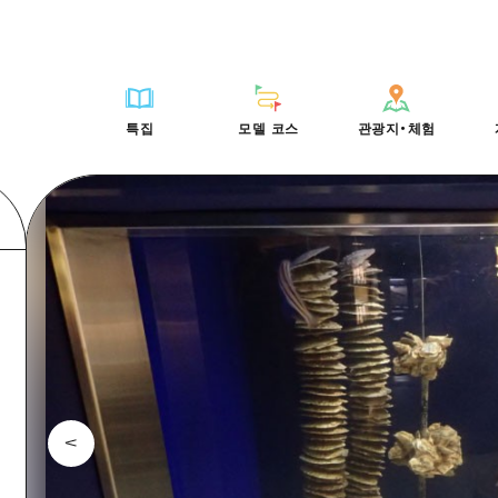
HIROSHIMA FREE Wi-Fi
사이클링
히로시마시 주변
배움과 체험
목록
사진 다운로드
빠른 여행
oshima 공식 가이드
외국인 여행자용 거리 관광안내소
쇼핑
아키(安芸)
기준
히로시마시 주변
재해가 발생했을 
당일치기
특집
모델 코스
관광지・체험
Moshimo Travel
자원봉사 가이드
스포츠
빈고(備後)
역사/문화
아키(安芸)
관광 안내 책자
반나절
특집
모델 코스
관광지・체험
히로시마현내 매력을 동영상으로 소개!
나이트 라이프
비북(備北)
치유
빈고(備後)
1박 2일
자주 묻는 질문
세계유산
게이호쿠(芸北)
자연
비북(備北)
2박 3일
목록
목록
사이클링
배움과 체험
히로시마시 주변
목록
HIROSHIMA FREE W
미야지마(宮島) 주변
게이호쿠(芸北)
ive! Hiroshima 공식 가이드
접근
쇼핑
기준
아키(安芸)
히로시마시 주변
외국인 여행자용 거리 
야마구치(山口)현 동부
미야지마(宮島) 주변
iroshima Moshimo Travel
보조 트래픽 요약
스포츠
역사/문화
빈고(備後)
아키(安芸)
자원봉사 가이드
야마구치(山口)현 동부
/축제
시설 혼잡 상황
나이트 라이프
치유
비북(備北)
빈고(備後)
히로시마현내 매력을 동
에히메(愛媛)현
술
히로시마 OMOTENASHI 패스
세계유산
자연
게이호쿠(芸北)
비북(備北)
자주 묻는 질문
시마네(島根)현
수하물 보관 및 배송 서비스
미야지마(宮島) 주변
게이호쿠(芸北)
야마구치(山口)현 동부
미야지마(宮島) 주변
야마구치(山口)현 동부