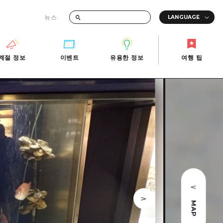
뉴스
때의 교통 정보
계절 정보
이벤트
유용한 정보
여행 팁
계절 정보
이벤트
유용한 정보
여행 팁
i-Fi
빠른 여행
사진 다운로드
관광안내소
당일치기
재해가 발생했을 때의 교통 정보
반나절
관광 안내 책자
영상으로 소개!
1박 2일
2박 3일
MAP