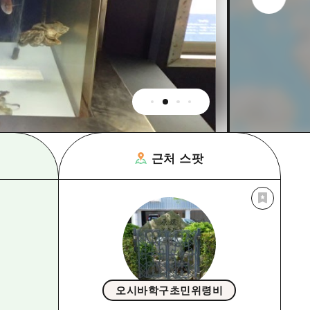
근처 스팟
오시바학구초민위령비