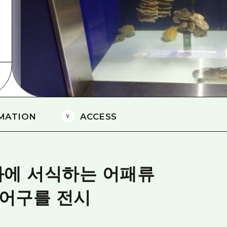
에히메(愛媛)현
시마네(島根)현
MATION
ACCESS
와에 서식하는 어패류
 어구를 전시