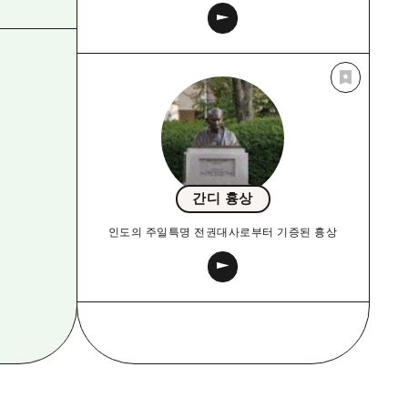
간디 흉상
인도의 주일특명 전권대사로부터 기증된 흉상