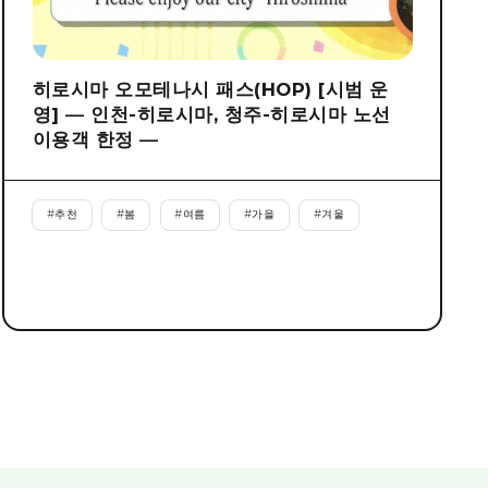
히로시마 오모테나시 패스(HOP) [시범 운
영] ― 인천-히로시마, 청주-히로시마 노선
이용객 한정 ―
#
추천
#
봄
#
여름
#
가을
#
겨울