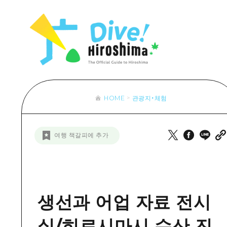
목록
목록
목록
접근
Dive! Hir
추천
보조 트래픽 요약
Hiroshima 
아트
시설 혼잡 상황
이벤트/축제
히로시마 OMOTENASHI 패스
음식/술
HOME
관광지・체험
목록
수하물 보관 및 배송 서비스
추천
D
여행 책갈피에 추가
아트
H
이벤트
음식/
생선과 어업 자료 전시
실/히로시마시 수산 진