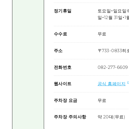
정기휴일
토요일・일요일※제
일・12월 31일・
수수료
무료
주소
〒
733-0833
히로
전화번호
082-277-6609
웹사이트
공식 홈페이지
주차장 요금
무료
주차장 주의사항
약 20대(무료)