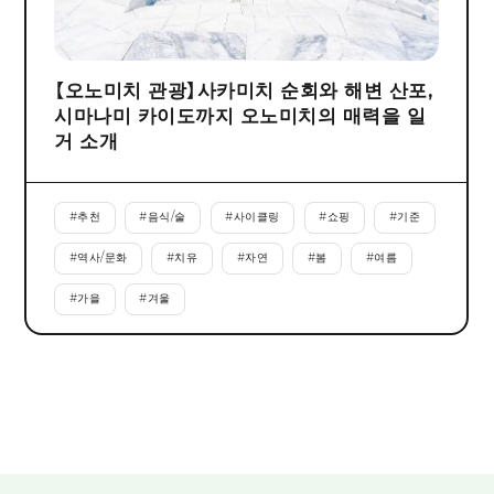
【오노미치 관광】사카미치 순회와 해변 산포,
시마나미 카이도까지 오노미치의 매력을 일
거 소개
#
추천
#
음식/술
#
사이클링
#
쇼핑
#
기준
#
역사/문화
#
치유
#
자연
#
봄
#
여름
#
가을
#
겨울