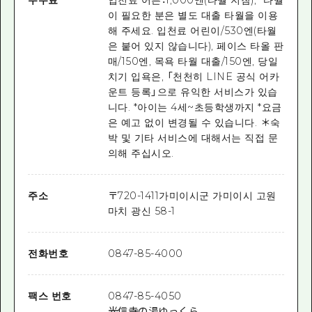
이 필요한 분은 별도 대출 타월을 이용
해 주세요. 입천료 어린이/530엔(타월
은 붙어 있지 않습니다), 페이스 타올 판
매/150엔, 목욕 타월 대출/150엔, 당일
치기 입욕은, 「천천히 LINE 공식 어카
운트 등록」으로 유익한 서비스가 있습
니다. *아이는 4세~초등학생까지 *요금
은 예고 없이 변경될 수 있습니다. ＊숙
박 및 기타 서비스에 대해서는 직접 문
의해 주십시오.
주소
〒
720-1411
가미이시군 가미이시 고원
마치 광신 58-1
전화번호
0847-85-4000
팩스 번호
0847-85-4050
光信寺の湯ゆっくら