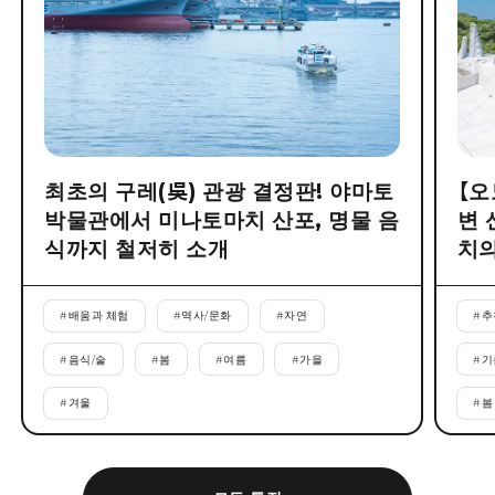
최초의 구레(吳) 관광 결정판! 야마토
【오
박물관에서 미나토마치 산포, 명물 음
변 
식까지 철저히 소개
치의
#
배움과 체험
#
역사/문화
#
자연
#
추
#
음식/술
#
봄
#
여름
#
가을
#
기
#
겨울
#
봄