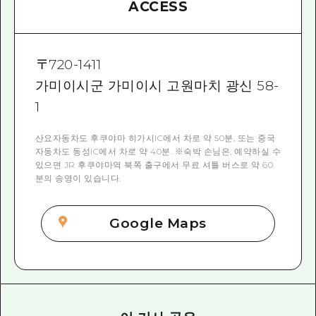
ACCESS
〒
720-1411
가미이시군 가미이시 고원마치 광신 58-
1
산요자동차도 후쿠야마 히가시IC에서 차로 약 50분, 또는 중국
자동차도 동성IC에서 차로 약 40분. ※숙박 손님은, 예약하실 수
있으면 JR 후쿠야마역 북쪽 출구에서 무료 셔틀 버스로 약 60
분의 송영이 있습니다.
Google Maps