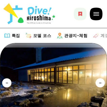
특집
모델 코스
관광지・체험
계
특집
목록
모델 코스
추천
목록
관광지・체험
아트
Dive! Hiroshima 공식 가이드
목록
이벤트/축제
계절 정보
Hiroshima Moshimo Travel
히로시마시 주변
음식/술