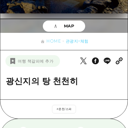
이벤트
히로시마시 주변
아키(安芸)
사이클링
아키(安芸)
빈고(備後)
유용한 정보
쇼핑
빈고(備後)
MAP
비북(備北)
스포츠
목록
HOME
비북(備北)
게이호쿠(芸北)
HOME
관광지・체험
나이트 라이프
접근
게이호쿠(芸北)
미야지마(宮島) 주변
세계유산
보조 트래픽 요약
뉴스
미야지마(宮島) 주변
여행 책갈피에 추가
야마구치(山口)현 동부
배움과 체험
시설 혼잡 상황
야마구치(山口)현 동부
에히메(愛媛)현
기준
광신지의 탕 천천히
히로시마 OMOTENASHI 패스
빠른 여행
시마네(島根)현
역사/문화
수하물 보관 및 배송 서비스
당일치기
치유
HIROSHIMA FREE Wi-Fi
반나절
#
온천/스파
자연
외국인 여행자용 거리 관광안내소
1박 2일
자원봉사 가이드