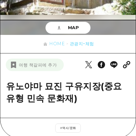
이벤트
히로시마시 주변
아키(安芸)
사이클링
아키(安芸)
빈고(備後)
유용한 정보
쇼핑
빈고(備後)
MAP
비북(備北)
스포츠
목록
HOME
비북(備北)
게이호쿠(芸北)
HOME
관광지・체험
나이트 라이프
접근
게이호쿠(芸北)
미야지마(宮島) 주변
세계유산
보조 트래픽 요약
뉴스
미야지마(宮島) 주변
여행 책갈피에 추가
야마구치(山口)현 동부
배움과 체험
시설 혼잡 상황
야마구치(山口)현 동부
에히메(愛媛)현
기준
유노야마 묘진 구유지장(중요
히로시마 OMOTENASHI 패스
빠른 여행
시마네(島根)현
역사/문화
유형 민속 문화재)
수하물 보관 및 배송 서비스
당일치기
치유
HIROSHIMA FREE Wi-Fi
반나절
자연
외국인 여행자용 거리 관광안내소
1박 2일
#
역사/문화
자원봉사 가이드