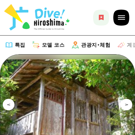
특집
모델 코스
관광지・체험
계
특집
목록
모델 코스
추천
목록
관광지・체험
아트
Dive! Hiroshima 공식 가이드
목록
이벤트/축제
계절 정보
Hiroshima Moshimo Travel
히로시마시 주변
음식/술