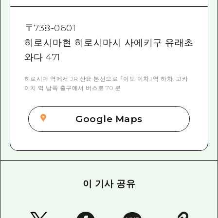
〒
738-0601
히로시마현 히로시마시 사에키구 유래초
와다 471
히로시마 역에서 JR 산요 본선으로 「이토 이치」역 하차. 고카
이치 역 남쪽 출구에서 버스로 70 분
Google Maps
이 기사 공유