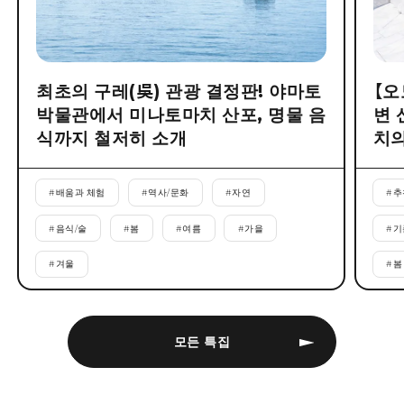
최초의 구레(吳) 관광 결정판! 야마토
【오
박물관에서 미나토마치 산포, 명물 음
변 
식까지 철저히 소개
치의
#
배움과 체험
#
역사/문화
#
자연
#
추
#
음식/술
#
봄
#
여름
#
가을
#
기
#
겨울
#
봄
모든 특집