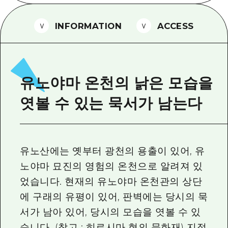
2박 3일
히로시마현내 매력을 동영상으로 소개!
INFORMATION
ACCESS
자주 묻는 질문
사진 다운로드
재해가 발생했을 때의 교통 정보
유노야마 온천의 낡은 모습을
관광 안내 책자
엿볼 수 있는 묵서가 남는다
유노산에는 옛부터 광천의 용출이 있어, 유
노야마 묘진의 영험의 온천으로 알려져 있
었습니다. 현재의 유노야마 온천관의 상단
에 구래의 유평이 있어, 판벽에는 당시의 묵
서가 남아 있어, 당시의 모습을 엿볼 수 있
습니다. (참고 : 히로시마 현의 문화재) 지정