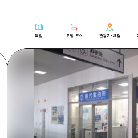
HIROSHIMA FREE Wi-Fi
사이클링
히로시마시 주변
배움과 체험
목록
사진 다운로드
빠른 여행
oshima 공식 가이드
외국인 여행자용 거리 관광안내소
쇼핑
아키(安芸)
기준
히로시마시 주변
재해가 발생했을 
당일치기
특집
모델 코스
관광지・체험
Moshimo Travel
자원봉사 가이드
스포츠
빈고(備後)
역사/문화
아키(安芸)
관광 안내 책자
반나절
특집
모델 코스
관광지・체험
히로시마현내 매력을 동영상으로 소개!
나이트 라이프
비북(備北)
치유
빈고(備後)
1박 2일
자주 묻는 질문
세계유산
게이호쿠(芸北)
자연
비북(備北)
2박 3일
목록
목록
사이클링
배움과 체험
히로시마시 주변
목록
HIROSHIMA FREE W
미야지마(宮島) 주변
게이호쿠(芸北)
ive! Hiroshima 공식 가이드
접근
쇼핑
기준
아키(安芸)
히로시마시 주변
외국인 여행자용 거리 
야마구치(山口)현 동부
미야지마(宮島) 주변
iroshima Moshimo Travel
보조 트래픽 요약
스포츠
역사/문화
빈고(備後)
아키(安芸)
자원봉사 가이드
야마구치(山口)현 동부
/축제
시설 혼잡 상황
나이트 라이프
치유
비북(備北)
빈고(備後)
히로시마현내 매력을 동
에히메(愛媛)현
술
히로시마 OMOTENASHI 패스
세계유산
자연
게이호쿠(芸北)
비북(備北)
자주 묻는 질문
시마네(島根)현
수하물 보관 및 배송 서비스
미야지마(宮島) 주변
게이호쿠(芸北)
야마구치(山口)현 동부
미야지마(宮島) 주변
야마구치(山口)현 동부