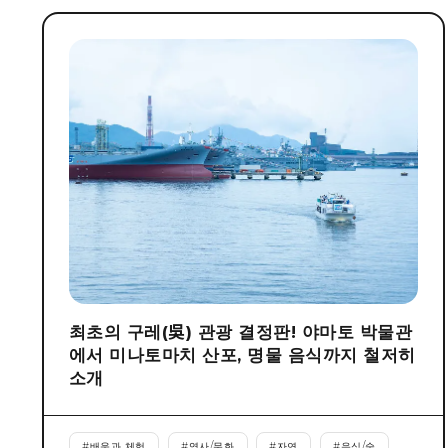
최초의 구레(吳) 관광 결정판! 야마토 박물관
에서 미나토마치 산포, 명물 음식까지 철저히
소개
#
배움과 체험
#
역사/문화
#
자연
#
음식/술