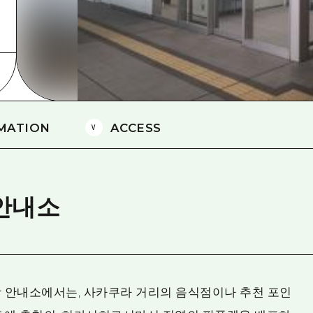
에히메(愛媛)현
시마네(島根)현
MATION
ACCESS
 안내소
 안내소에서는, 사카쿠라 거리의 음식점이나 추천 포인