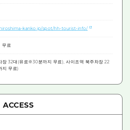
ihiroshima-kanko.jp/spot/hh-tourist-info/
 무료
장 32대(유료※30분까지 무료), 사이조역 북주차장 22
까지 무료)
ACCESS