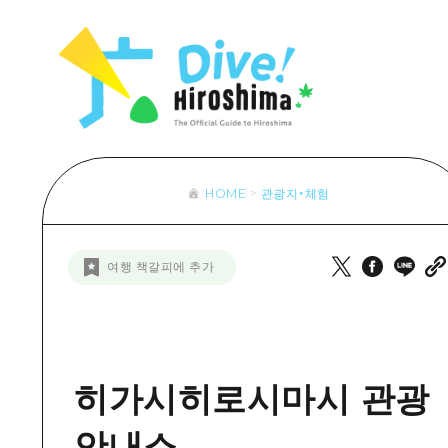
목록
목록
목록
접근
Dive! Hir
추천
보조 트래픽 요약
Hiroshima 
아트
시설 혼잡 상황
이벤트/축제
히로시마 OMOTENASHI 패스
음식/술
HOME
관광지・체험
목록
수하물 보관 및 배송 서비스
추천
D
여행 책갈피에 추가
아트
H
이벤트
음식/
히가시히로시마시 관광
안내소