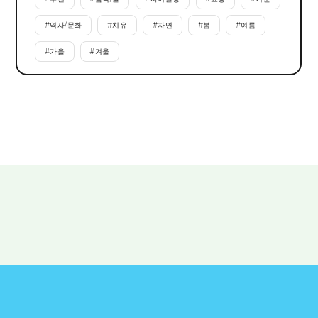
#
역사/문화
#
치유
#
자연
#
봄
#
여름
#
가을
#
겨울