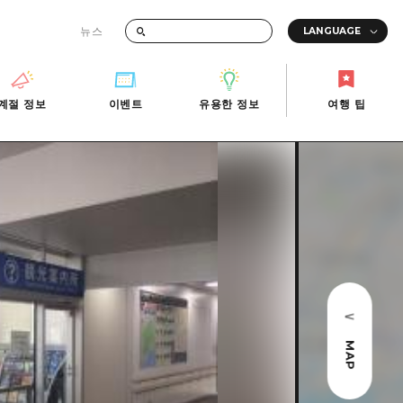
뉴스
때의 교통 정보
계절 정보
이벤트
유용한 정보
여행 팁
계절 정보
이벤트
유용한 정보
여행 팁
i-Fi
빠른 여행
사진 다운로드
관광안내소
당일치기
재해가 발생했을 때의 교통 정보
반나절
관광 안내 책자
영상으로 소개!
1박 2일
2박 3일
MAP