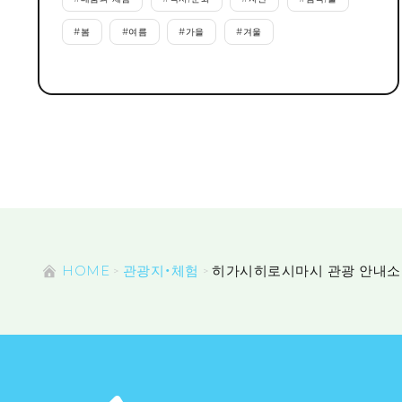
#
봄
#
여름
#
가을
#
겨울
HOME
관광지・체험
히가시히로시마시 관광 안내소