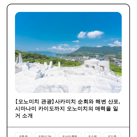
【오노미치 관광】사카미치 순회와 해변 산포,
시마나미 카이도까지 오노미치의 매력을 일
거 소개
#
추천
#
음식/술
#
사이클링
#
쇼핑
#
기준