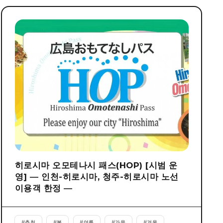
히로시마 오모테나시 패스(HOP) [시범 운
영] ― 인천-히로시마, 청주-히로시마 노선
이용객 한정 ―
#
추천
#
봄
#
여름
#
가을
#
겨울