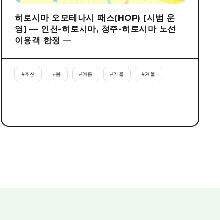
히로시마 오모테나시 패스(HOP) [시범 운
영] ― 인천-히로시마, 청주-히로시마 노선
이용객 한정 ―
#
추천
#
봄
#
여름
#
가을
#
겨울