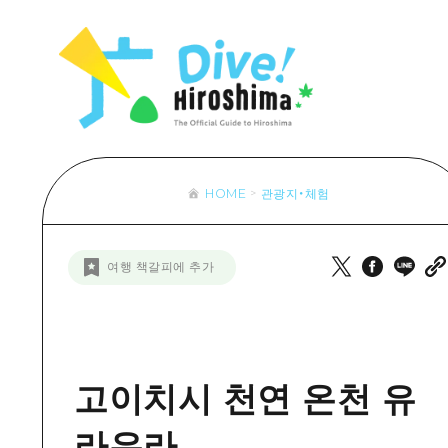
목록
목록
목록
접근
Dive! Hir
추천
보조 트래픽 요약
Hiroshima 
아트
시설 혼잡 상황
이벤트/축제
히로시마 OMOTENASHI 패스
음식/술
HOME
관광지・체험
목록
수하물 보관 및 배송 서비스
추천
D
여행 책갈피에 추가
아트
H
이벤트
음식/
고이치시 천연 온천 유
라유라