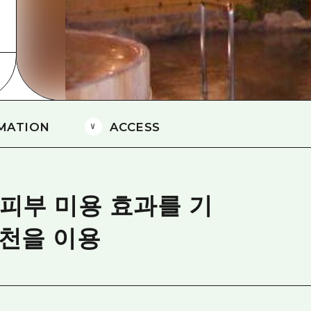
에히메(愛媛)현
시마네(島根)현
MATION
ACCESS
 피부 미용 효과를 기
온천을 이용