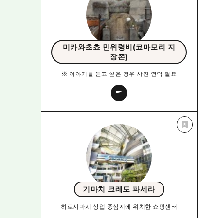
미카와초쵸 민위령비(코마모리 지
장존)
※ 이야기를 듣고 싶은 경우 사전 연락 필요
기마치 크레도 파세라
히로시마시 상업 중심지에 위치한 쇼핑센터