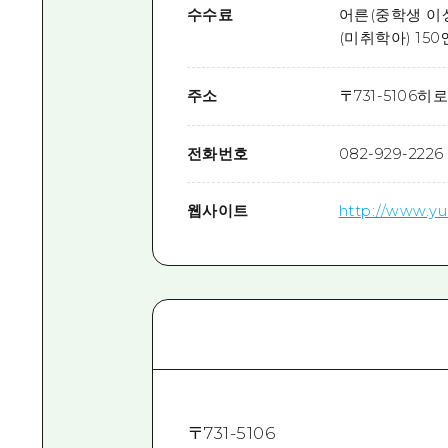
수수료
어른(중학생 이상
(미취학아) 150
주소
〒
731-5106
히로
전화번호
082-929-2226
웹사이트
http://www.yu
〒
731-5106