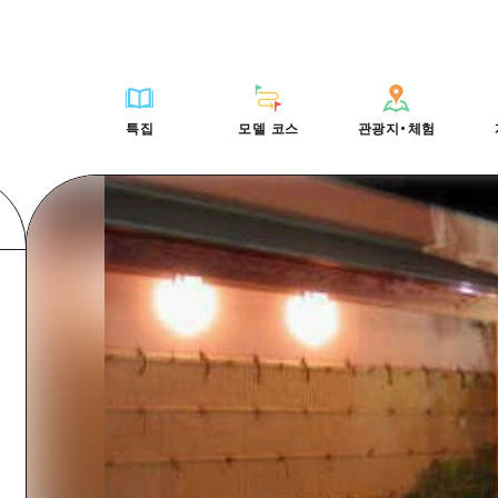
HIROSHIMA FREE Wi-Fi
사이클링
히로시마시 주변
배움과 체험
목록
사진 다운로드
빠른 여행
oshima 공식 가이드
외국인 여행자용 거리 관광안내소
쇼핑
아키(安芸)
기준
히로시마시 주변
재해가 발생했을 
당일치기
특집
모델 코스
관광지・체험
Moshimo Travel
자원봉사 가이드
스포츠
빈고(備後)
역사/문화
아키(安芸)
관광 안내 책자
반나절
특집
모델 코스
관광지・체험
히로시마현내 매력을 동영상으로 소개!
나이트 라이프
비북(備北)
치유
빈고(備後)
1박 2일
자주 묻는 질문
세계유산
게이호쿠(芸北)
자연
비북(備北)
2박 3일
목록
목록
사이클링
배움과 체험
히로시마시 주변
목록
HIROSHIMA FREE W
미야지마(宮島) 주변
게이호쿠(芸北)
ive! Hiroshima 공식 가이드
접근
쇼핑
기준
아키(安芸)
히로시마시 주변
외국인 여행자용 거리 
야마구치(山口)현 동부
미야지마(宮島) 주변
iroshima Moshimo Travel
보조 트래픽 요약
스포츠
역사/문화
빈고(備後)
아키(安芸)
자원봉사 가이드
야마구치(山口)현 동부
/축제
시설 혼잡 상황
나이트 라이프
치유
비북(備北)
빈고(備後)
히로시마현내 매력을 동
에히메(愛媛)현
술
히로시마 OMOTENASHI 패스
세계유산
자연
게이호쿠(芸北)
비북(備北)
자주 묻는 질문
시마네(島根)현
수하물 보관 및 배송 서비스
미야지마(宮島) 주변
게이호쿠(芸北)
야마구치(山口)현 동부
미야지마(宮島) 주변
야마구치(山口)현 동부