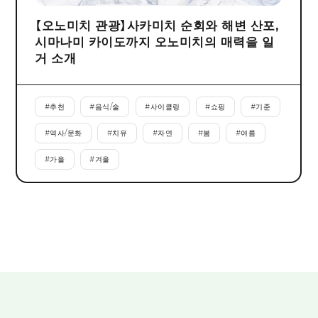
【오노미치 관광】사카미치 순회와 해변 산포,
시마나미 카이도까지 오노미치의 매력을 일
거 소개
#
추천
#
음식/술
#
사이클링
#
쇼핑
#
기준
#
역사/문화
#
치유
#
자연
#
봄
#
여름
#
가을
#
겨울