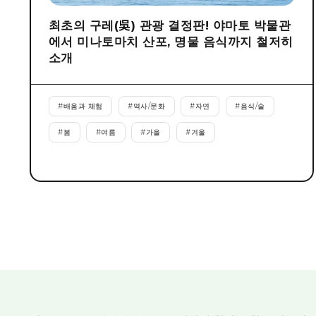
최초의 구레(吳) 관광 결정판! 야마토 박물관
에서 미나토마치 산포, 명물 음식까지 철저히
소개
#
배움과 체험
#
역사/문화
#
자연
#
음식/술
#
봄
#
여름
#
가을
#
겨울