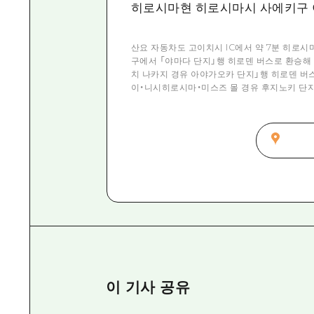
히로시마현 히로시마시 사에키구 이마
산요 자동차도 고이치시 IC에서 약 7분 히로시
구에서 「야마다 단지」행 히로덴 버스로 환승해 
치 나카지 경유 아야가오카 단지」행 히로덴 버스
이・니시히로시마・미스즈 몰 경유 후지노키 단지」
이 기사 공유