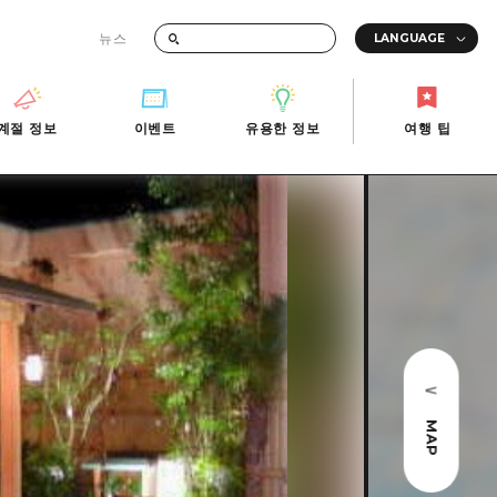
뉴스
때의 교통 정보
계절 정보
이벤트
유용한 정보
여행 팁
계절 정보
이벤트
유용한 정보
여행 팁
i-Fi
빠른 여행
사진 다운로드
관광안내소
당일치기
재해가 발생했을 때의 교통 정보
반나절
관광 안내 책자
영상으로 소개!
1박 2일
2박 3일
MAP