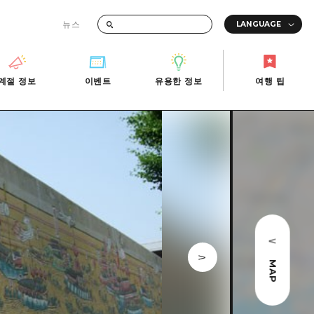
뉴스
때의 교통 정보
계절 정보
이벤트
유용한 정보
여행 팁
계절 정보
이벤트
유용한 정보
여행 팁
i-Fi
빠른 여행
사진 다운로드
관광안내소
당일치기
재해가 발생했을 때의 교통 정보
반나절
관광 안내 책자
영상으로 소개!
1박 2일
2박 3일
MAP