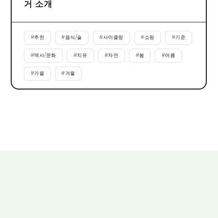
거 소개
#
추천
#
음식/술
#
사이클링
#
쇼핑
#
기준
#
역사/문화
#
치유
#
자연
#
봄
#
여름
#
가을
#
겨울