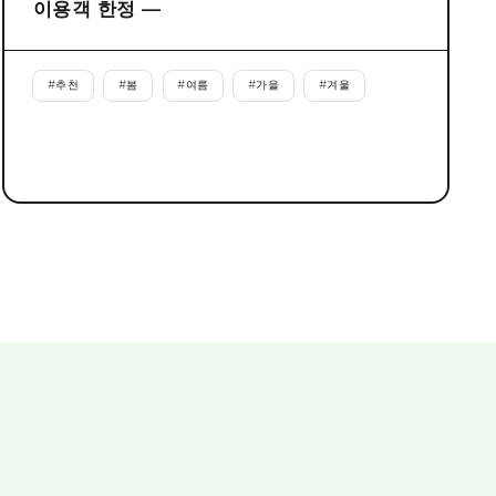
이용객 한정 ―
#
추천
#
봄
#
여름
#
가을
#
겨울