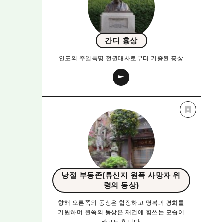
간디 흉상
인도의 주일특명 전권대사로부터 기증된 흉상
낭절 부동존(류신지 원폭 사망자 위
령의 동상)
향해 오른쪽의 동상은 합장하고 명복과 평화를
기원하며 왼쪽의 동상은 재건에 힘쓰는 모습이
라고도 합니다.