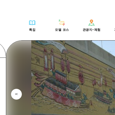
HIROSHIMA FREE Wi-Fi
사이클링
히로시마시 주변
배움과 체험
목록
사진 다운로드
빠른 여행
oshima 공식 가이드
외국인 여행자용 거리 관광안내소
쇼핑
아키(安芸)
기준
히로시마시 주변
재해가 발생했을 
당일치기
특집
모델 코스
관광지・체험
Moshimo Travel
자원봉사 가이드
스포츠
빈고(備後)
역사/문화
아키(安芸)
관광 안내 책자
반나절
특집
모델 코스
관광지・체험
히로시마현내 매력을 동영상으로 소개!
나이트 라이프
비북(備北)
치유
빈고(備後)
1박 2일
자주 묻는 질문
세계유산
게이호쿠(芸北)
자연
비북(備北)
2박 3일
목록
목록
사이클링
배움과 체험
히로시마시 주변
목록
HIROSHIMA FREE W
미야지마(宮島) 주변
게이호쿠(芸北)
ive! Hiroshima 공식 가이드
접근
쇼핑
기준
아키(安芸)
히로시마시 주변
외국인 여행자용 거리 
야마구치(山口)현 동부
미야지마(宮島) 주변
iroshima Moshimo Travel
보조 트래픽 요약
스포츠
역사/문화
빈고(備後)
아키(安芸)
자원봉사 가이드
야마구치(山口)현 동부
/축제
시설 혼잡 상황
나이트 라이프
치유
비북(備北)
빈고(備後)
히로시마현내 매력을 동
에히메(愛媛)현
술
히로시마 OMOTENASHI 패스
세계유산
자연
게이호쿠(芸北)
비북(備北)
자주 묻는 질문
시마네(島根)현
수하물 보관 및 배송 서비스
미야지마(宮島) 주변
게이호쿠(芸北)
야마구치(山口)현 동부
미야지마(宮島) 주변
야마구치(山口)현 동부