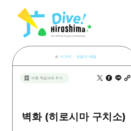
목록
목록
목록
접근
Dive! Hir
추천
보조 트래픽 요약
Hiroshima 
아트
시설 혼잡 상황
이벤트/축제
히로시마 OMOTENASHI 패스
음식/술
HOME
관광지・체험
목록
수하물 보관 및 배송 서비스
추천
D
여행 책갈피에 추가
아트
H
이벤트
음식/
벽화 (히로시마 구치소)