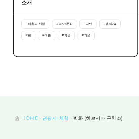
소개
#
배움과 체험
#
역사/문화
#
자연
#
음식/술
#
봄
#
여름
#
가을
#
겨울
HOME
관광지・체험
벽화 (히로시마 구치소)