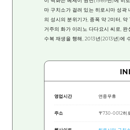
이 벽화는 헤세이 원년(1989년)에 
마 구치소가 걸려 있는 히로시마 성곽 
의 성시의 분위기가, 종폭 약 2미터, 
거주의 화가 이리노 다다요시 씨로, 완
수복 재생을 행해, 2013년(2013년)
I
영업시간
연중무휴
주소
〒
730-0012
히
웹사이트
히로시마 구치소