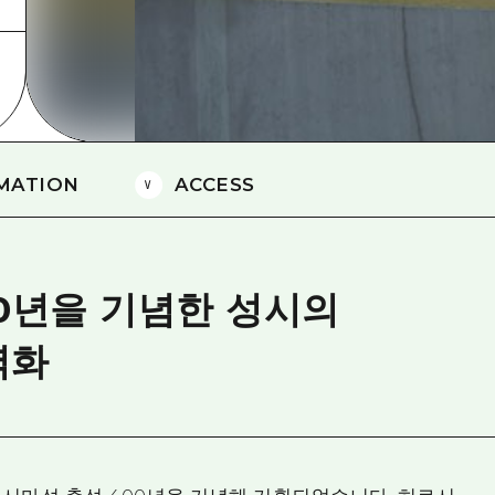
에히메(愛媛)현
시마네(島根)현
MATION
ACCESS
0년을 기념한 성시의
벽화