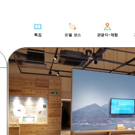
HIROSHIMA FREE Wi-Fi
사이클링
히로시마시 주변
배움과 체험
목록
사진 다운로드
빠른 여행
oshima 공식 가이드
외국인 여행자용 거리 관광안내소
쇼핑
아키(安芸)
기준
히로시마시 주변
재해가 발생했을 
당일치기
특집
모델 코스
관광지・체험
Moshimo Travel
자원봉사 가이드
스포츠
빈고(備後)
역사/문화
아키(安芸)
관광 안내 책자
반나절
특집
모델 코스
관광지・체험
히로시마현내 매력을 동영상으로 소개!
나이트 라이프
비북(備北)
치유
빈고(備後)
1박 2일
자주 묻는 질문
세계유산
게이호쿠(芸北)
자연
비북(備北)
2박 3일
목록
목록
사이클링
배움과 체험
히로시마시 주변
목록
HIROSHIMA FREE W
미야지마(宮島) 주변
게이호쿠(芸北)
ive! Hiroshima 공식 가이드
접근
쇼핑
기준
아키(安芸)
히로시마시 주변
외국인 여행자용 거리 
야마구치(山口)현 동부
미야지마(宮島) 주변
iroshima Moshimo Travel
보조 트래픽 요약
스포츠
역사/문화
빈고(備後)
아키(安芸)
자원봉사 가이드
야마구치(山口)현 동부
/축제
시설 혼잡 상황
나이트 라이프
치유
비북(備北)
빈고(備後)
히로시마현내 매력을 동
에히메(愛媛)현
술
히로시마 OMOTENASHI 패스
세계유산
자연
게이호쿠(芸北)
비북(備北)
자주 묻는 질문
시마네(島根)현
수하물 보관 및 배송 서비스
미야지마(宮島) 주변
게이호쿠(芸北)
야마구치(山口)현 동부
미야지마(宮島) 주변
야마구치(山口)현 동부