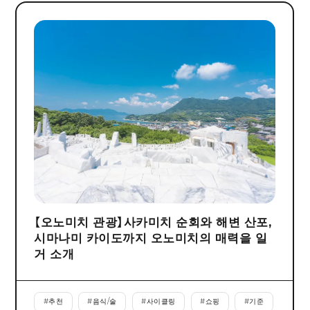
【오노미치 관광】사카미치 순회와 해변 산포,
시마나미 카이도까지 오노미치의 매력을 일
거 소개
#
추천
#
음식/술
#
사이클링
#
쇼핑
#
기준