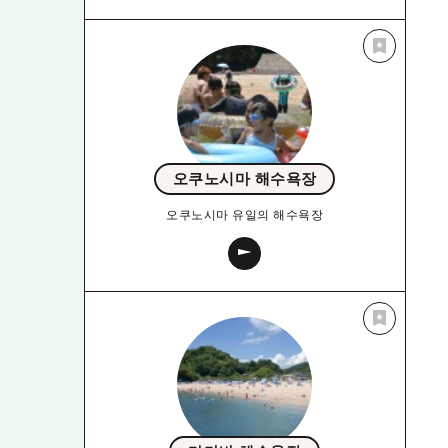
오쿠노시마 해수욕장
오쿠노시마 유일의 해수욕장