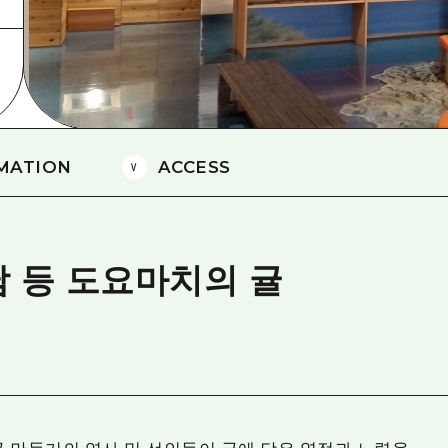
에히메(愛媛)현
시마네(島根)현
MATION
ACCESS
 등 도요마치의 귤