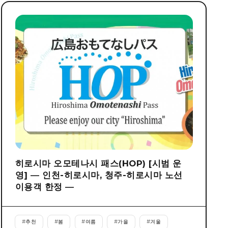
히로시마 오모테나시 패스(HOP) [시범 운
영] ― 인천-히로시마, 청주-히로시마 노선
이용객 한정 ―
#
추천
#
봄
#
여름
#
가을
#
겨울