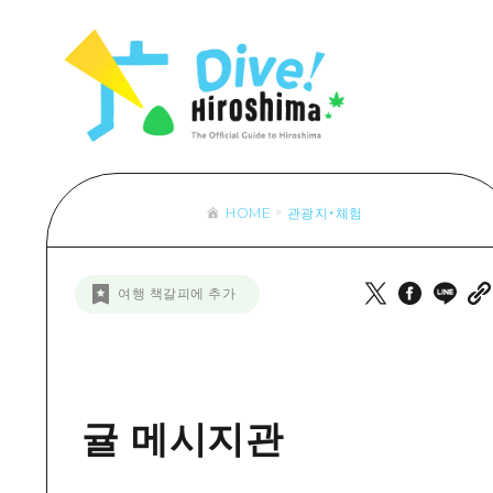
목록
목록
목록
접근
Dive! Hir
추천
보조 트래픽 요약
Hiroshima 
아트
시설 혼잡 상황
이벤트/축제
히로시마 OMOTENASHI 패스
음식/술
HOME
관광지・체험
목록
수하물 보관 및 배송 서비스
추천
D
여행 책갈피에 추가
아트
H
이벤트
음식/
귤 메시지관