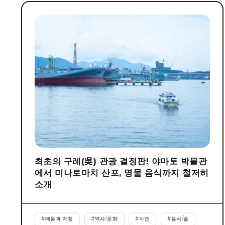
최초의 구레(吳) 관광 결정판! 야마토 박물관
에서 미나토마치 산포, 명물 음식까지 철저히
소개
#
배움과 체험
#
역사/문화
#
자연
#
음식/술