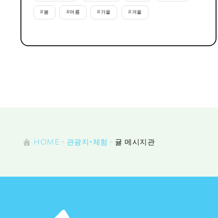
#
봄
#
여름
#
가을
#
겨울
HOME
관광지・체험
귤 메시지관