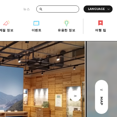
뉴스
때의 교통 정보
계절 정보
이벤트
유용한 정보
여행 팁
계절 정보
이벤트
유용한 정보
여행 팁
i-Fi
빠른 여행
사진 다운로드
관광안내소
당일치기
재해가 발생했을 때의 교통 정보
반나절
관광 안내 책자
영상으로 소개!
1박 2일
2박 3일
MAP