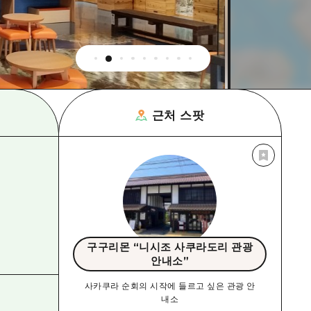
근처 스팟
구구리몬 “니시조 사쿠라도리 관광
안내소”
사카쿠라 순회의 시작에 들르고 싶은 관광 안
내소