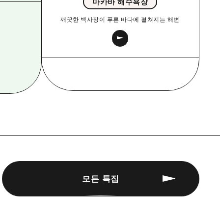
마카바 해수욕장
깨끗한 백사장이 푸른 바다에 펼쳐지는 해변
모든 특집