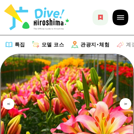
특집
모델 코스
관광지・체험
계
특집
목록
모델 코스
추천
목록
관광지・체험
아트
Dive! Hiroshima 공식 가이드
목록
이벤트/축제
계절 정보
Hiroshima Moshimo Travel
히로시마시 주변
음식/술