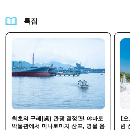
특집
최초의 구레(吳) 관광 결정판! 야마토
【오
박물관에서 미나토마치 산포, 명물 음
변 