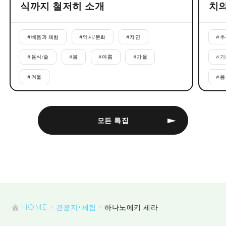
식까지 철저히 소개
치의
#
배움과 체험
#
역사/문화
#
자연
#
추
#
음식/술
#
봄
#
여름
#
가을
#
기
#
겨울
#
봄
모든 특집
HOME
관광지・체험
하나노에키 세라