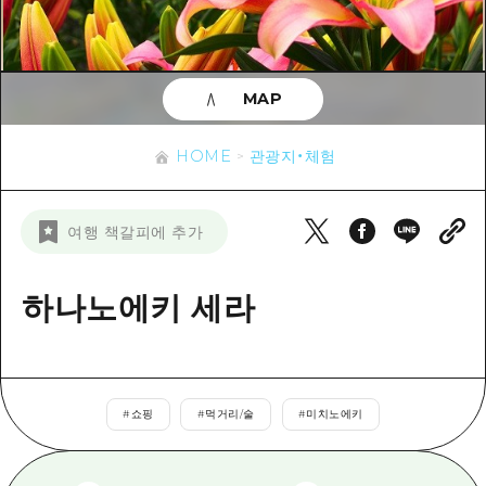
이벤트
히로시마시 주변
아키(安芸)
사이클링
아키(安芸)
빈고(備後)
유용한 정보
쇼핑
빈고(備後)
MAP
비북(備北)
스포츠
목록
HOME
비북(備北)
게이호쿠(芸北)
HOME
관광지・체험
나이트 라이프
접근
게이호쿠(芸北)
미야지마(宮島) 주변
세계유산
보조 트래픽 요약
뉴스
미야지마(宮島) 주변
여행 책갈피에 추가
야마구치(山口)현 동부
배움과 체험
시설 혼잡 상황
야마구치(山口)현 동부
에히메(愛媛)현
기준
하나노에키 세라
히로시마 OMOTENASHI 패스
빠른 여행
시마네(島根)현
역사/문화
수하물 보관 및 배송 서비스
당일치기
치유
HIROSHIMA FREE Wi-Fi
반나절
#
쇼핑
#
먹거리/술
#
미치노에키
자연
외국인 여행자용 거리 관광안내소
1박 2일
자원봉사 가이드