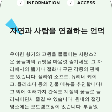
2박 3일
INFORMATION
ACCESS
히로시마현내 매력을 동영상으로 소개!
자주 묻는 질문
사진 다운로드
자연과 사람을 연결하는 언덕
재해가 발생했을 때의 교통 정보
관광 안내 책자
우아한 향기와 고원을 물들이는 사랑스러
운 꽃들과의 듀엣을 마음껏 즐기세요. 그 자
리에서의 뽑기나 절화나 구근 각종의 판매
도 있습니다. 플라워 소프트, 유리네 케이
크, 율리소다 등의 명물 메뉴를 추천합니다!
그 밖에 여러가지 간식도 계절의 꽃들로 둘
러싸이면서 즐길 수 있습니다. 원내의 절경
명소에는 오토캠프장이 있습니다. 부담없