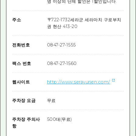
명 이상의 단체 할인은 1할인입니다.
주소
〒
722-1732
세라군 세라마치 구로부치
권 현산 413-20
전화번호
0847-27-1555
팩스 번호
0847-27-1560
웹사이트
http://www.serayurien.com/
주차장 요금
무료
주차장 주의사
500대(무료)
항