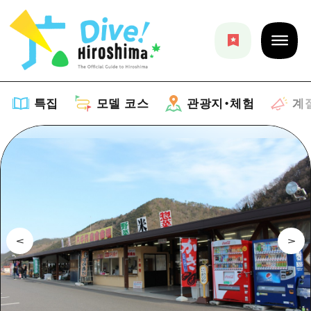
특집
모델 코스
관광지・체험
계
특집
목록
모델 코스
추천
목록
관광지・체험
아트
Dive! Hiroshima 공식 가이드
목록
이벤트/축제
계절 정보
Hiroshima Moshimo Travel
히로시마시 주변
음식/술