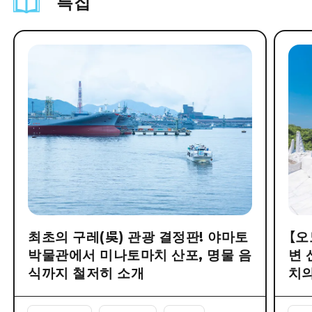
특집
최초의 구레(吳) 관광 결정판! 야마토
【오
박물관에서 미나토마치 산포, 명물 음
변 
식까지 철저히 소개
치의