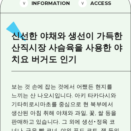
2박 3일
INFORMATION
ACCESS
히로시마현내 매력을 동영상으로 소개!
자주 묻는 질문
사진 다운로드
신선한 야채와 생선이 가득한
재해가 발생했을 때의 교통 정보
산직시장 사슴육을 사용한 야
관광 안내 책자
치요 버거도 인기
보는 것 손에 잡는 것에서 어쨌든 현지를
느끼는 산 나오시입니다. 아키 타카다시와
기타히로시마초를 중심으로 현 북부에서
생산된 아침 취해 야채와 과일, 꽃, 쌀 등을
판매하고 있습니다. 그 외에 생선・정육 코
너나, 구운 빵 코너, 야외 푸드 코트, 잼 등의