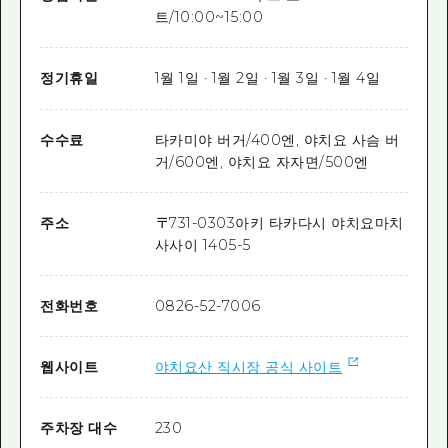
트/10:00~15:00
정기휴일
1월 1일 · 1월 2일 · 1월 3일 · 1월 4일
수수료
타카미야 버거/400엔, 야치요 사슴 버
거/600엔, 야치요 자자면/500엔
주소
〒
731-0303
아키 타카다시 야치요마치
사사이 1405-5
전화번호
0826-52-7006
웹사이트
야치요산 직시장 공식 사이트
주차장 대수
230