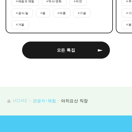
#
배움과 체험
#
역사/문화
#
자연
#
추
#
음식/술
#
봄
#
여름
#
가을
#
기
#
겨울
#
봄
모든 특집
HOME
관광지・체험
야치요산 직장