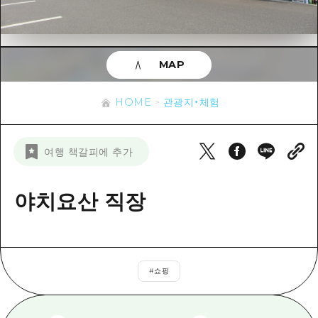
이벤트
히로시마시 주변
아키(安芸)
사이클링
아키(安芸)
빈고(備後)
유용한 정보
쇼핑
빈고(備後)
MAP
비북(備北)
스포츠
목록
HOME
비북(備北)
게이호쿠(芸北)
HOME
관광지・체험
나이트 라이프
접근
게이호쿠(芸北)
미야지마(宮島) 주변
세계유산
보조 트래픽 요약
뉴스
미야지마(宮島) 주변
여행 책갈피에 추가
야마구치(山口)현 동부
배움과 체험
시설 혼잡 상황
야마구치(山口)현 동부
에히메(愛媛)현
기준
야치요산 직장
히로시마 OMOTENASHI 패스
빠른 여행
시마네(島根)현
역사/문화
수하물 보관 및 배송 서비스
당일치기
치유
HIROSHIMA FREE Wi-Fi
반나절
#
쇼핑
자연
외국인 여행자용 거리 관광안내소
1박 2일
자원봉사 가이드