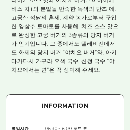
리야키 소스 맛의 야치요 버거, 「미야야에
비스 차」의 분말을 반죽한 녹색의 반즈 에,
고궁산 적닭의 훈제, 계약 농가로부터 구입
한 양상추 토마토를 사용해, 치즈 소스 맛으
로 완성한 고궁 버거의 3종류의 당지 버거
가 인기입니다. 그 중에서도 텔레비전에서
도 화제의 당지 버거 “야치요 버거”와, 아키
타카다시 가구라 오색 국수, 신청 국수 “야
치요에서는 면”은 꼭 상미해 주세요.
INFORMATION
영업시간
08:30~18:00 푸드 코