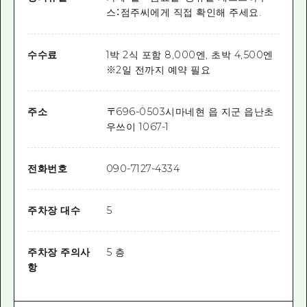
스：점주씨에게 직접 확인해 주세요.
수수료
1박 2식 포함 8,000엔, 초박 4,500엔
※2일 전까지 예약 필요
주소
〒
696-0503
시마네현 읍 지군 읍난초
우쓰이 1067-1
전화번호
090-7127-4334
주차장 대수
5
주차장 주의사
5 층
항