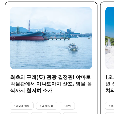
최초의 구레(吳) 관광 결정판! 야마토
【오
박물관에서 미나토마치 산포, 명물 음
변 
식까지 철저히 소개
치의
#
배움과 체험
#
역사/문화
#
자연
#
추