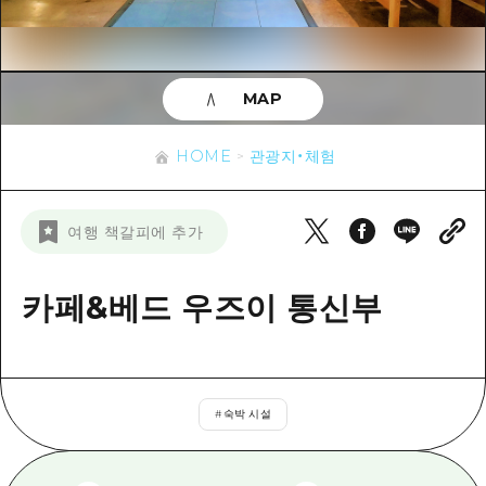
이벤트
히로시마시 주변
아키(安芸)
사이클링
아키(安芸)
빈고(備後)
유용한 정보
쇼핑
빈고(備後)
MAP
비북(備北)
스포츠
목록
HOME
비북(備北)
게이호쿠(芸北)
HOME
관광지・체험
나이트 라이프
접근
게이호쿠(芸北)
미야지마(宮島) 주변
세계유산
보조 트래픽 요약
뉴스
미야지마(宮島) 주변
여행 책갈피에 추가
야마구치(山口)현 동부
배움과 체험
시설 혼잡 상황
야마구치(山口)현 동부
에히메(愛媛)현
기준
카페&베드 우즈이 통신부
히로시마 OMOTENASHI 패스
빠른 여행
시마네(島根)현
역사/문화
수하물 보관 및 배송 서비스
당일치기
치유
HIROSHIMA FREE Wi-Fi
반나절
#
숙박 시설
자연
외국인 여행자용 거리 관광안내소
1박 2일
자원봉사 가이드