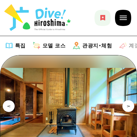
특집
모델 코스
관광지・체험
계
특집
목록
모델 코스
추천
목록
관광지・체험
아트
Dive! Hiroshima 공식 가이드
목록
이벤트/축제
계절 정보
Hiroshima Moshimo Travel
히로시마시 주변
음식/술