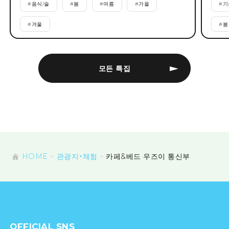
#
음식/술
#
봄
#
여름
#
가을
#
기
#
겨울
#
봄
모든 특집
HOME
관광지・체험
카페&베드 우즈이 통신부
OFFICIAL SNS