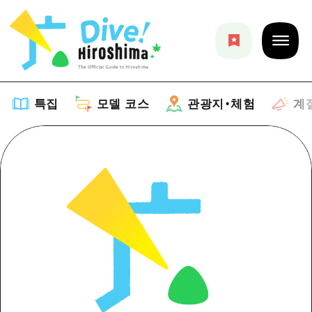
특집
모델 코스
관광지・체험
계
특집
목록
모델 코스
추천
목록
관광지・체험
아트
Dive! Hiroshima 공식 가이드
목록
이벤트/축제
계절 정보
Hiroshima Moshimo Travel
히로시마시 주변
음식/술