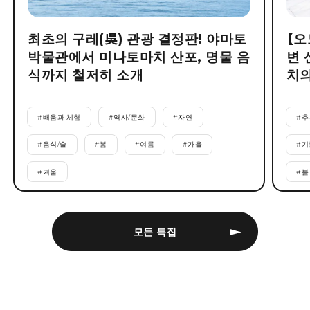
최초의 구레(吳) 관광 결정판! 야마토
【오
박물관에서 미나토마치 산포, 명물 음
변 
식까지 철저히 소개
치의
#
배움과 체험
#
역사/문화
#
자연
#
추
#
음식/술
#
봄
#
여름
#
가을
#
기
#
겨울
#
봄
모든 특집