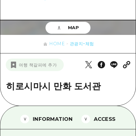
이벤트
히로시마시 주변
아키(安芸)
사이클링
아키(安芸)
빈고(備後)
유용한 정보
쇼핑
빈고(備後)
MAP
비북(備北)
스포츠
목록
HOME
비북(備北)
게이호쿠(芸北)
HOME
관광지・체험
나이트 라이프
접근
게이호쿠(芸北)
미야지마(宮島) 주변
세계유산
보조 트래픽 요약
뉴스
미야지마(宮島) 주변
여행 책갈피에 추가
야마구치(山口)현 동부
배움과 체험
시설 혼잡 상황
야마구치(山口)현 동부
에히메(愛媛)현
기준
히로시마시 만화 도서관
히로시마 OMOTENASHI 패스
빠른 여행
시마네(島根)현
역사/문화
수하물 보관 및 배송 서비스
당일치기
치유
HIROSHIMA FREE Wi-Fi
반나절
INFORMATION
ACCESS
자연
외국인 여행자용 거리 관광안내소
1박 2일
자원봉사 가이드