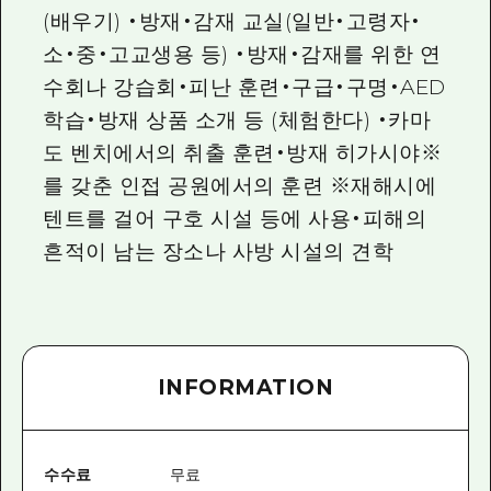
(배우기) ・방재・감재 교실(일반・고령자・
소・중・고교생용 등) ・방재・감재를 위한 연
수회나 강습회・피난 훈련・구급・구명・AED
학습・방재 상품 소개 등 (체험한다) ・카마
도 벤치에서의 취출 훈련・방재 히가시야※
를 갖춘 인접 공원에서의 훈련 ※재해시에
텐트를 걸어 구호 시설 등에 사용・피해의
흔적이 남는 장소나 사방 시설의 견학
INFORMATION
수수료
무료