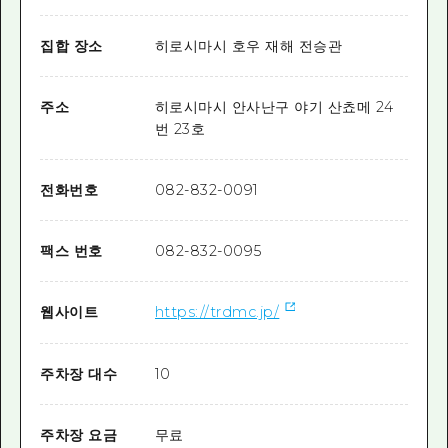
집합 장소
히로시마시 호우 재해 전승관
주소
히로시마시 안사난구 야기 산쵸메 24
번 23호
전화번호
082-832-0091
팩스 번호
082-832-0095
웹사이트
https://trdmc.jp/
주차장 대수
10
주차장 요금
무료