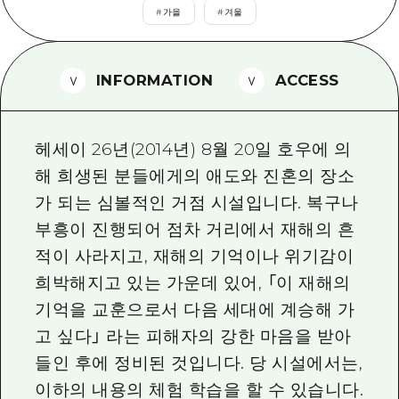
2박 3일
#
가을
#
겨울
히로시마현내 매력을 동영상으로 소개!
자주 묻는 질문
INFORMATION
ACCESS
사진 다운로드
재해가 발생했을 때의 교통 정보
헤세이 26년(2014년) 8월 20일 호우에 의
관광 안내 책자
해 희생된 분들에게의 애도와 진혼의 장소
가 되는 심볼적인 거점 시설입니다. 복구나
부흥이 진행되어 점차 거리에서 재해의 흔
적이 사라지고, 재해의 기억이나 위기감이
희박해지고 있는 가운데 있어, 「이 재해의
기억을 교훈으로서 다음 세대에 계승해 가
고 싶다」 라는 피해자의 강한 마음을 받아
들인 후에 정비된 것입니다. 당 시설에서는,
이하의 내용의 체험 학습을 할 수 있습니다.