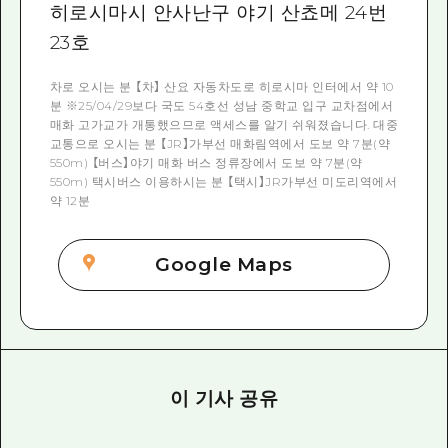
히로시마시 안사난구 야기 산쵸메 24번
23호
차로 오시는 분 【차】 산요 자동차도로 히로시마 인터에서 약 10
분 ※25/04/29보다 국도 54호선 성남 중학교 입구 교차점에서
매화 고가교가 개통했으므로 액세스를 알기 쉬워졌습니다. 대중
교통으로 오시는 분 【JR】가부선 매화림역에서 도보 약 7분(약
550m) 【버스】야기 매화 버스 정류장에서 도보 약 7분(약
550m) 택시버스 이용하시는 분 【택시】JR가부선 미도리역에서
약 12분
Google Maps
이 기사 공유