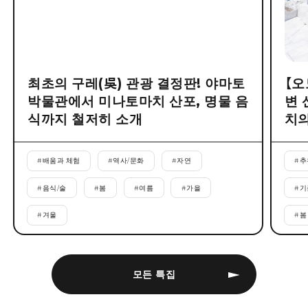
최초의 구레(吳) 관광 결정판! 야마토
【오
박물관에서 미나토마치 산포, 명물 음
변 
식까지 철저히 소개
치의
#
배움과 체험
#
역사/문화
#
자연
#
추
#
음식/술
#
봄
#
여름
#
가을
#
기
#
겨울
#
봄
모든 특집