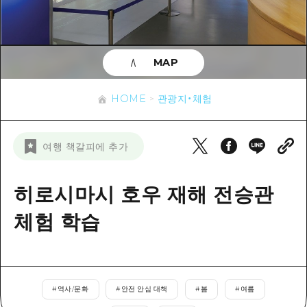
이벤트
히로시마시 주변
아키(安芸)
사이클링
아키(安芸)
빈고(備後)
유용한 정보
쇼핑
빈고(備後)
MAP
비북(備北)
스포츠
목록
HOME
비북(備北)
게이호쿠(芸北)
HOME
관광지・체험
나이트 라이프
접근
게이호쿠(芸北)
미야지마(宮島) 주변
세계유산
보조 트래픽 요약
뉴스
미야지마(宮島) 주변
여행 책갈피에 추가
야마구치(山口)현 동부
배움과 체험
시설 혼잡 상황
야마구치(山口)현 동부
에히메(愛媛)현
기준
히로시마시 호우 재해 전승관
히로시마 OMOTENASHI 패스
빠른 여행
시마네(島根)현
역사/문화
체험 학습
수하물 보관 및 배송 서비스
당일치기
치유
HIROSHIMA FREE Wi-Fi
반나절
자연
외국인 여행자용 거리 관광안내소
1박 2일
#
역사/문화
#
안전 안심 대책
#
봄
#
여름
자원봉사 가이드