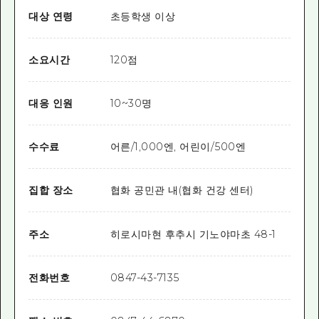
대상 연령
초등학생 이상
소요시간
120점
대응 인원
10~30명
수수료
어른/1,000엔, 어린이/500엔
집합 장소
협화 공민관 내(협화 건강 센터)
주소
히로시마현 후추시 기노야마초 48-1
전화번호
0847-43-7135