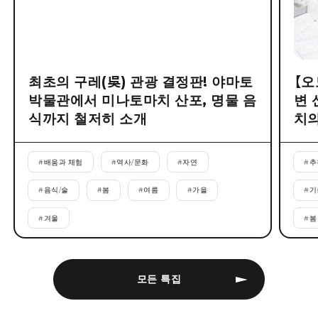
최초의 구레(吳) 관광 결정판! 야마토
【오
박물관에서 미나토마치 산포, 명물 음
변 
식까지 철저히 소개
치의
#
배움과 체험
#
역사/문화
#
자연
#
추
#
음식/술
#
봄
#
여름
#
가을
#
기
#
겨울
#
봄
모든 특집