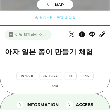
이벤트
히로시마시 주변
MAP
아키(安芸)
사이클링
아키(安芸)
빈고(備後)
유용한 정보
쇼핑
HOME
관광지・체험
빈고(備後)
비북(備北)
스포츠
목록
HOME
비북(備北)
여행 책갈피에 추가
게이호쿠(芸北)
나이트 라이프
접근
게이호쿠(芸北)
미야지마(宮島) 주변
세계유산
보조 트래픽 요약
아자 일본 종이 만들기 체험
뉴스
미야지마(宮島) 주변
야마구치(山口)현 동부
배움과 체험
시설 혼잡 상황
야마구치(山口)현 동부
에히메(愛媛)현
기준
히로시마 OMOTENASHI 패스
빠른 여행
시마네(島根)현
#
역사/문화
#
물건 만들기
#
봄
#
가을
역사/문화
수하물 보관 및 배송 서비스
당일치기
#
겨울
치유
HIROSHIMA FREE Wi-Fi
반나절
자연
외국인 여행자용 거리 관광안내소
1박 2일
INFORMATION
ACCESS
자원봉사 가이드