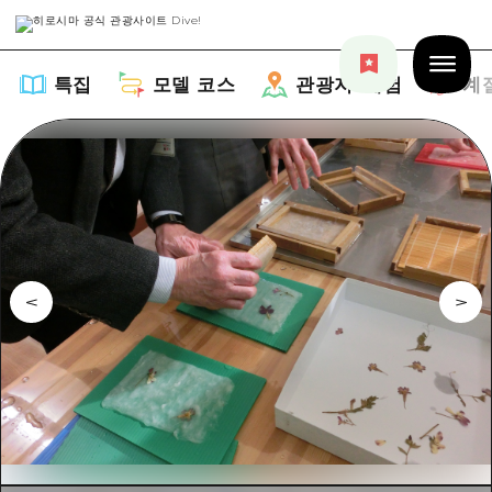
특집
모델 코스
관광지・체험
계
특집
목록
모델 코스
추천
목록
관광지・체험
아트
Dive! Hiroshima 공식 가이드
목록
이벤트/축제
계절 정보
Hiroshima Moshimo Travel
히로시마시 주변
음식/술