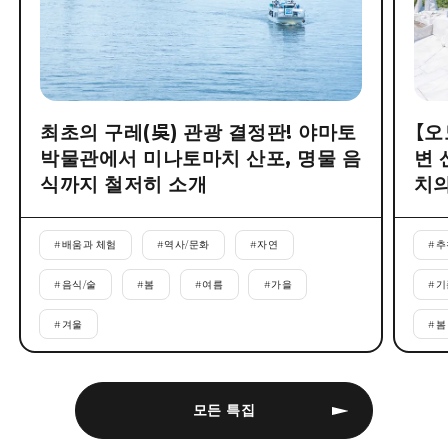
최초의 구레(吳) 관광 결정판! 야마토
【오
박물관에서 미나토마치 산포, 명물 음
변 
식까지 철저히 소개
치의
#
배움과 체험
#
역사/문화
#
자연
#
추
#
음식/술
#
봄
#
여름
#
가을
#
기
#
겨울
#
봄
모든 특집