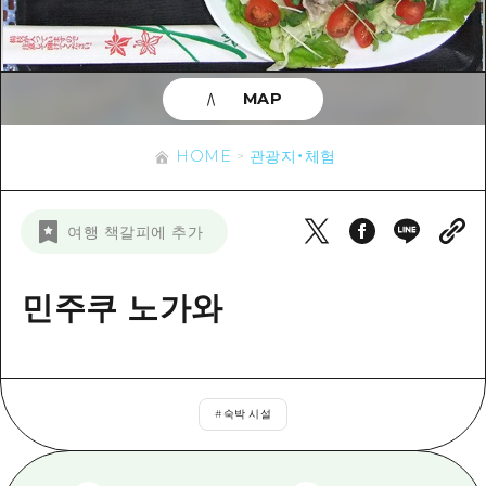
이벤트
히로시마시 주변
아키(安芸)
사이클링
아키(安芸)
빈고(備後)
유용한 정보
쇼핑
빈고(備後)
MAP
비북(備北)
스포츠
목록
HOME
비북(備北)
게이호쿠(芸北)
HOME
관광지・체험
나이트 라이프
접근
게이호쿠(芸北)
미야지마(宮島) 주변
세계유산
보조 트래픽 요약
뉴스
미야지마(宮島) 주변
여행 책갈피에 추가
야마구치(山口)현 동부
배움과 체험
시설 혼잡 상황
야마구치(山口)현 동부
에히메(愛媛)현
기준
민주쿠 노가와
히로시마 OMOTENASHI 패스
빠른 여행
시마네(島根)현
역사/문화
수하물 보관 및 배송 서비스
당일치기
치유
HIROSHIMA FREE Wi-Fi
반나절
#
숙박 시설
자연
외국인 여행자용 거리 관광안내소
1박 2일
자원봉사 가이드