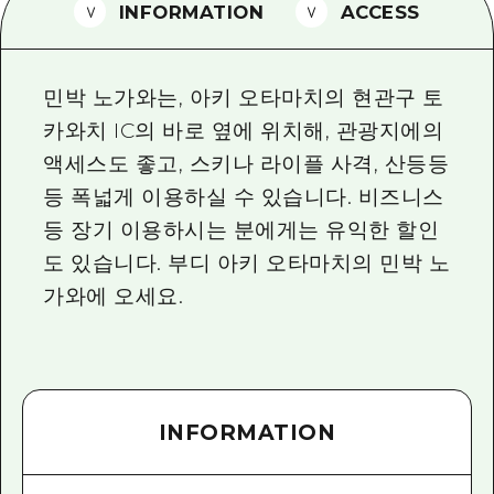
2박 3일
INFORMATION
ACCESS
히로시마현내 매력을 동영상으로 소개!
자주 묻는 질문
민박 노가와는, 아키 오타마치의 현관구 토
사진 다운로드
카와치 IC의 바로 옆에 위치해, 관광지에의
액세스도 좋고, 스키나 라이플 사격, 산등등
재해가 발생했을 때의 교통 정보
등 폭넓게 이용하실 수 있습니다. 비즈니스
관광 안내 책자
등 장기 이용하시는 분에게는 유익한 할인
도 있습니다. 부디 아키 오타마치의 민박 노
가와에 오세요.
INFORMATION