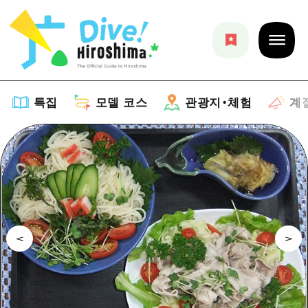
특집
모델 코스
관광지・체험
계
특집
목록
모델 코스
추천
목록
관광지・체험
아트
Dive! Hiroshima 공식 가이드
목록
이벤트/축제
계절 정보
Hiroshima Moshimo Travel
히로시마시 주변
음식/술