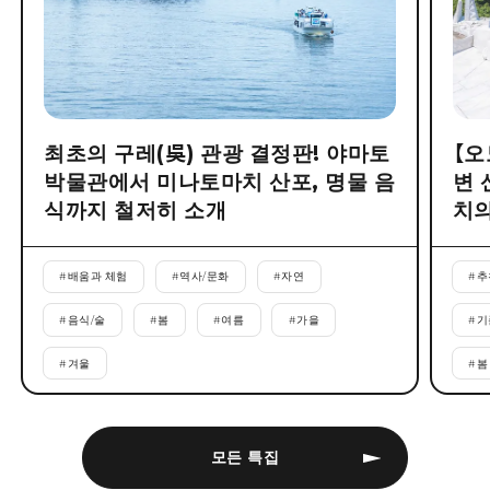
최초의 구레(吳) 관광 결정판! 야마토
【오
박물관에서 미나토마치 산포, 명물 음
변 
식까지 철저히 소개
치의
#
배움과 체험
#
역사/문화
#
자연
#
추
#
음식/술
#
봄
#
여름
#
가을
#
기
#
겨울
#
봄
모든 특집