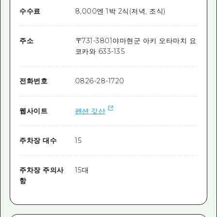
수수료
8,000엔 1박 2식(저녁, 조식)
주소
〒
731-3801
야마현군 아키 오타마치 요
코카와 633-135
전화번호
0826-28-1720
웹사이트
펜션 갓산
주차장 대수
15
주차장 주의사
15대
항