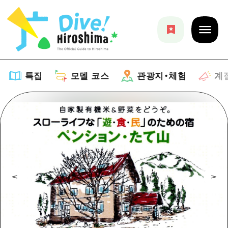
특집
모델 코스
관광지・체험
계
특집
목록
모델 코스
추천
목록
관광지・체험
아트
Dive! Hiroshima 공식 가이드
목록
이벤트/축제
계절 정보
Hiroshima Moshimo Travel
히로시마시 주변
음식/술