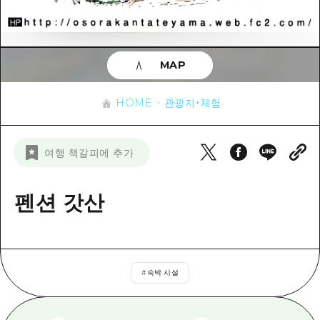
이벤트
히로시마시 주변
아키(安芸)
사이클링
아키(安芸)
빈고(備後)
유용한 정보
쇼핑
빈고(備後)
MAP
비북(備北)
스포츠
목록
HOME
비북(備北)
게이호쿠(芸北)
HOME
관광지・체험
나이트 라이프
접근
게이호쿠(芸北)
미야지마(宮島) 주변
세계유산
보조 트래픽 요약
뉴스
미야지마(宮島) 주변
여행 책갈피에 추가
야마구치(山口)현 동부
배움과 체험
시설 혼잡 상황
야마구치(山口)현 동부
에히메(愛媛)현
기준
펜션 갓산
히로시마 OMOTENASHI 패스
빠른 여행
시마네(島根)현
역사/문화
수하물 보관 및 배송 서비스
당일치기
치유
HIROSHIMA FREE Wi-Fi
반나절
#
숙박 시설
자연
외국인 여행자용 거리 관광안내소
1박 2일
자원봉사 가이드