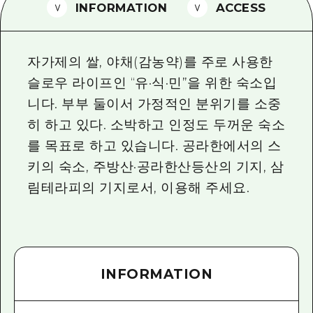
2박 3일
INFORMATION
ACCESS
히로시마현내 매력을 동영상으로 소개!
자주 묻는 질문
자가제의 쌀, 야채(감농약)를 주로 사용한
사진 다운로드
슬로우 라이프인 “유·식·민”을 위한 숙소입
니다. 부부 둘이서 가정적인 분위기를 소중
재해가 발생했을 때의 교통 정보
히 하고 있다. 소박하고 인정도 두꺼운 숙소
관광 안내 책자
를 목표로 하고 있습니다. 공라한에서의 스
키의 숙소, 주방산·공라한산등산의 기지, 삼
림테라피의 기지로서, 이용해 주세요.
INFORMATION