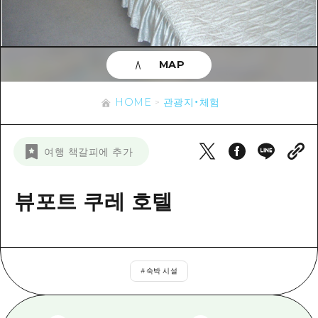
이벤트
히로시마시 주변
아키(安芸)
사이클링
아키(安芸)
빈고(備後)
유용한 정보
쇼핑
빈고(備後)
MAP
비북(備北)
스포츠
목록
HOME
비북(備北)
게이호쿠(芸北)
HOME
관광지・체험
나이트 라이프
접근
게이호쿠(芸北)
미야지마(宮島) 주변
세계유산
보조 트래픽 요약
뉴스
미야지마(宮島) 주변
여행 책갈피에 추가
야마구치(山口)현 동부
배움과 체험
시설 혼잡 상황
야마구치(山口)현 동부
에히메(愛媛)현
기준
뷰포트 쿠레 호텔
히로시마 OMOTENASHI 패스
빠른 여행
시마네(島根)현
역사/문화
수하물 보관 및 배송 서비스
당일치기
치유
HIROSHIMA FREE Wi-Fi
반나절
#
숙박 시설
자연
외국인 여행자용 거리 관광안내소
1박 2일
자원봉사 가이드