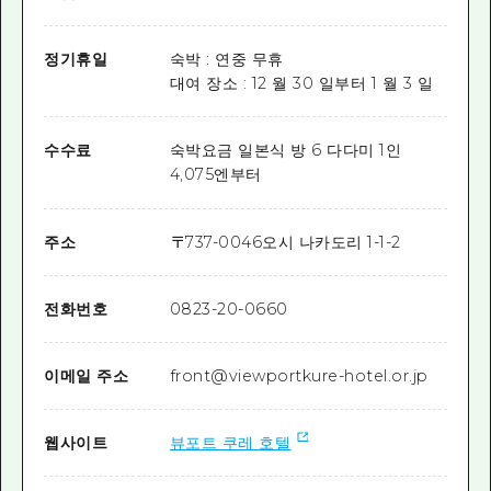
정기휴일
숙박 : 연중 무휴
대여 장소 : 12 월 30 일부터 1 월 3 일
수수료
숙박요금 일본식 방 6 다다미 1인
4,075엔부터
주소
〒
737-0046
오시 나카도리 1-1-2
전화번호
0823-20-0660
이메일 주소
front@viewportkure-hotel.or.jp
웹사이트
뷰포트 쿠레 호텔