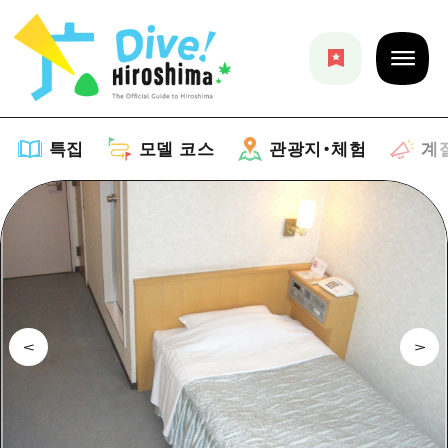
특집
모델 코스
관광지・체험
계
특집
목록
모델 코스
추천
목록
관광지・체험
아트
Dive! Hiroshima 공식 가이드
목록
이벤트/축제
계절 정보
Hiroshima Moshimo Travel
히로시마시 주변
음식/술