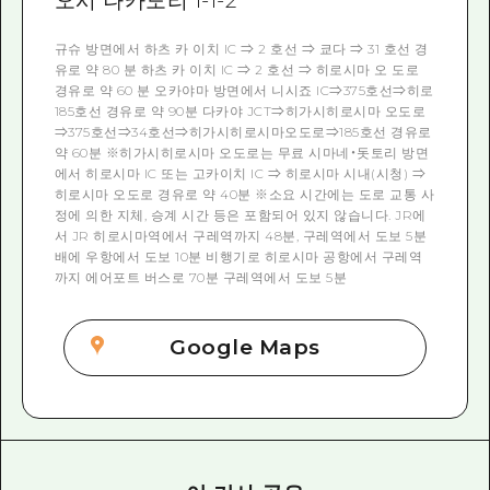
오시 나카도리 1-1-2
규슈 방면에서 하츠 카 이치 IC ⇒ 2 호선 ⇒ 쿄다 ⇒ 31 호선 경
유로 약 80 분 하츠 카 이치 IC ⇒ 2 호선 ⇒ 히로시마 오 도로
경유로 약 60 분 오카야마 방면에서 니시죠 IC⇒375호선⇒히로
185호선 경유로 약 90분 다카야 JCT⇒히가시히로시마 오도로
⇒375호선⇒34호선⇒히가시히로시마오도로⇒185호선 경유로
약 60분 ※히가시히로시마 오도로는 무료 시마네・돗토리 방면
에서 히로시마 IC 또는 고카이치 IC ⇒ 히로시마 시내(시청) ⇒
히로시마 오도로 경유로 약 40분 ※소요 시간에는 도로 교통 사
정에 의한 지체, 승계 시간 등은 포함되어 있지 않습니다. JR에
서 JR 히로시마역에서 구레역까지 48분, 구레역에서 도보 5분
배에 우항에서 도보 10분 비행기로 히로시마 공항에서 구레역
까지 에어포트 버스로 70분 구레역에서 도보 5분
Google Maps