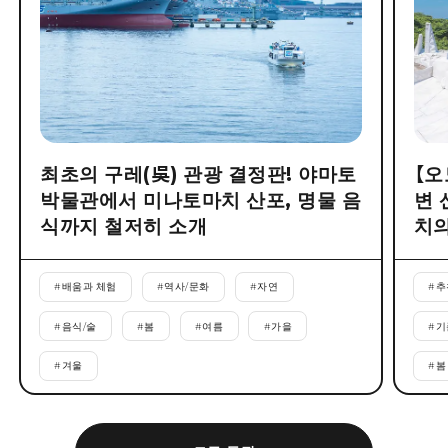
최초의 구레(吳) 관광 결정판! 야마토
【오
박물관에서 미나토마치 산포, 명물 음
변 
식까지 철저히 소개
치의
#
배움과 체험
#
역사/문화
#
자연
#
추
#
음식/술
#
봄
#
여름
#
가을
#
기
#
겨울
#
봄