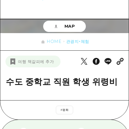
이벤트
히로시마시 주변
아키(安芸)
사이클링
아키(安芸)
빈고(備後)
유용한 정보
쇼핑
빈고(備後)
MAP
비북(備北)
스포츠
목록
HOME
비북(備北)
게이호쿠(芸北)
HOME
관광지・체험
나이트 라이프
접근
게이호쿠(芸北)
미야지마(宮島) 주변
세계유산
보조 트래픽 요약
뉴스
미야지마(宮島) 주변
여행 책갈피에 추가
야마구치(山口)현 동부
배움과 체험
시설 혼잡 상황
야마구치(山口)현 동부
에히메(愛媛)현
기준
수도 중학교 직원 학생 위령비
히로시마 OMOTENASHI 패스
빠른 여행
시마네(島根)현
역사/문화
수하물 보관 및 배송 서비스
당일치기
치유
HIROSHIMA FREE Wi-Fi
반나절
#
평화
자연
외국인 여행자용 거리 관광안내소
1박 2일
자원봉사 가이드