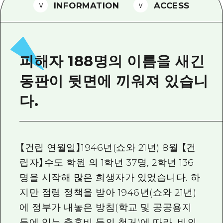
2박 3일
INFORMATION
ACCESS
히로시마현내 매력을 동영상으로 소개!
자주 묻는 질문
사진 다운로드
피해자 188명의 이름을 새긴
재해가 발생했을 때의 교통 정보
동판이 뒷면에 끼워져 있습니
관광 안내 책자
다.
【건립 연월일】1946년(쇼와 21년) 8월 【건
립자】수도 학원 의 1학년 37명, 2학년 136
명을 시작해 많은 희생자가 있었습니다. 하
지만 점령 정책을 받아 1946년(쇼와 21년)
에 정부가 내놓은 방침(학교 및 공공용지
등에 있는 충혼비 등의 철거)에 따라, 비의