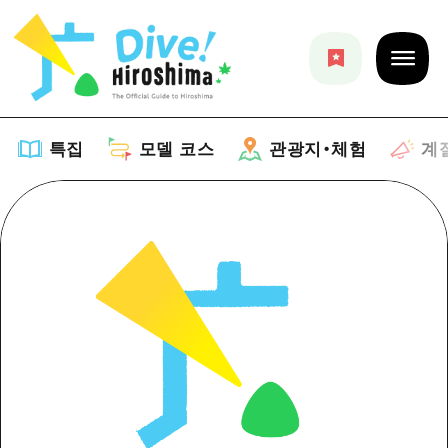
특집
모델 코스
관광지・체험
계
특집
목록
모델 코스
추천
목록
관광지・체험
아트
Dive! Hiroshima 공식 가이드
목록
이벤트/축제
계절 정보
Hiroshima Moshimo Travel
히로시마시 주변
음식/술