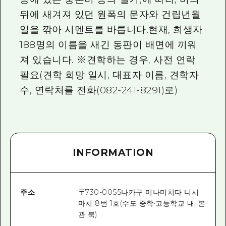
뒤에 새겨져 있던 원폭의 문자와 건립년월
일을 깎아 시멘트를 바릅니다.현재, 희생자
188명의 이름을 새긴 동판이 배면에 끼워
져 있습니다. ※견학하는 경우, 사전 연락
필요(견학 희망 일시, 대표자 이름, 견학자
수, 연락처를 전화(082-241-8291)로)
INFORMATION
주소
〒
730-0055
나카구 미나미치다 니시
마치 8번 1호(수도 중학·고등학교 내, 본
관 북)