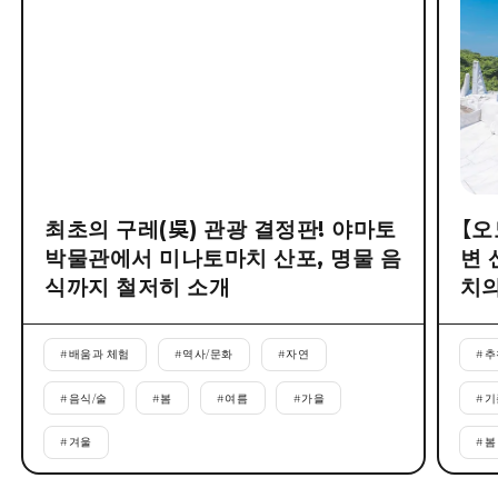
최초의 구레(吳) 관광 결정판! 야마토
【오
박물관에서 미나토마치 산포, 명물 음
변 
식까지 철저히 소개
치의
#
배움과 체험
#
역사/문화
#
자연
#
추
#
음식/술
#
봄
#
여름
#
가을
#
기
#
겨울
#
봄