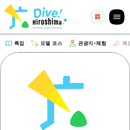
특집
모델 코스
관광지・체험
계
특집
목록
모델 코스
추천
목록
관광지・체험
아트
Dive! Hiroshima 공식 가이드
목록
이벤트/축제
계절 정보
Hiroshima Moshimo Travel
히로시마시 주변
음식/술