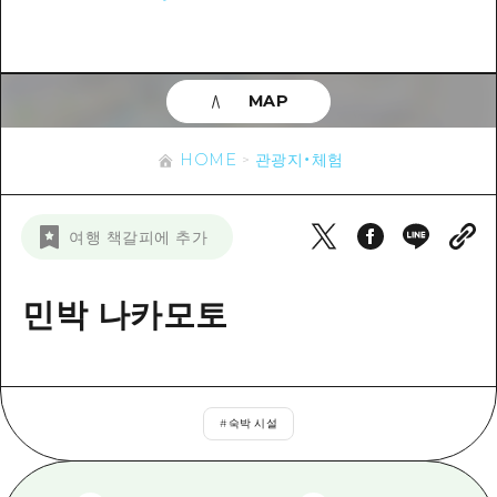
이벤트
히로시마시 주변
아키(安芸)
사이클링
아키(安芸)
빈고(備後)
유용한 정보
쇼핑
빈고(備後)
MAP
비북(備北)
스포츠
목록
HOME
비북(備北)
게이호쿠(芸北)
HOME
관광지・체험
나이트 라이프
접근
게이호쿠(芸北)
미야지마(宮島) 주변
세계유산
보조 트래픽 요약
뉴스
미야지마(宮島) 주변
여행 책갈피에 추가
야마구치(山口)현 동부
배움과 체험
시설 혼잡 상황
야마구치(山口)현 동부
에히메(愛媛)현
기준
민박 나카모토
히로시마 OMOTENASHI 패스
빠른 여행
시마네(島根)현
역사/문화
수하물 보관 및 배송 서비스
당일치기
치유
HIROSHIMA FREE Wi-Fi
반나절
#
숙박 시설
자연
외국인 여행자용 거리 관광안내소
1박 2일
자원봉사 가이드