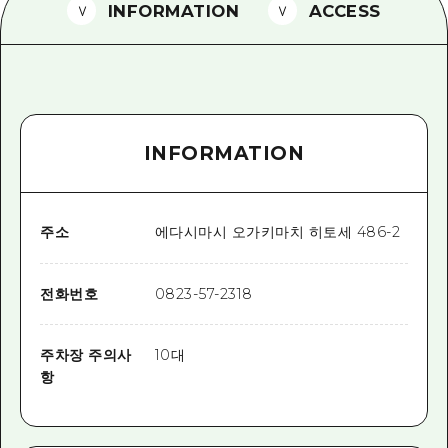
2박 3일
INFORMATION
ACCESS
히로시마현내 매력을 동영상으로 소개!
자주 묻는 질문
사진 다운로드
INFORMATION
재해가 발생했을 때의 교통 정보
관광 안내 책자
주소
에다시마시 오가키마치 히토세 486-2
전화번호
0823-57-2318
주차장 주의사
10대
항