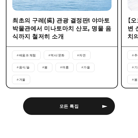
최초의 구레(吳) 관광 결정판! 야마토
【오
박물관에서 미나토마치 산포, 명물 음
변 
식까지 철저히 소개
치의
#
배움과 체험
#
역사/문화
#
자연
#
추
#
음식/술
#
봄
#
여름
#
가을
#
기
#
겨울
#
봄
모든 특집