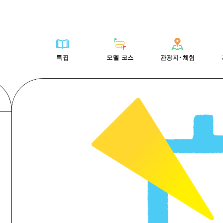
HIROSHIMA FREE Wi-Fi
사이클링
히로시마시 주변
배움과 체험
목록
사진 다운로드
빠른 여행
oshima 공식 가이드
외국인 여행자용 거리 관광안내소
쇼핑
아키(安芸)
기준
히로시마시 주변
재해가 발생했을 
당일치기
특집
모델 코스
관광지・체험
Moshimo Travel
자원봉사 가이드
스포츠
빈고(備後)
역사/문화
아키(安芸)
관광 안내 책자
반나절
특집
모델 코스
관광지・체험
히로시마현내 매력을 동영상으로 소개!
나이트 라이프
비북(備北)
치유
빈고(備後)
1박 2일
자주 묻는 질문
세계유산
게이호쿠(芸北)
자연
비북(備北)
2박 3일
목록
목록
사이클링
배움과 체험
히로시마시 주변
목록
HIROSHIMA FREE W
미야지마(宮島) 주변
게이호쿠(芸北)
ive! Hiroshima 공식 가이드
접근
쇼핑
기준
아키(安芸)
히로시마시 주변
외국인 여행자용 거리 
야마구치(山口)현 동부
미야지마(宮島) 주변
iroshima Moshimo Travel
보조 트래픽 요약
스포츠
역사/문화
빈고(備後)
아키(安芸)
자원봉사 가이드
야마구치(山口)현 동부
/축제
시설 혼잡 상황
나이트 라이프
치유
비북(備北)
빈고(備後)
히로시마현내 매력을 동
에히메(愛媛)현
술
히로시마 OMOTENASHI 패스
세계유산
자연
게이호쿠(芸北)
비북(備北)
자주 묻는 질문
시마네(島根)현
수하물 보관 및 배송 서비스
미야지마(宮島) 주변
게이호쿠(芸北)
야마구치(山口)현 동부
미야지마(宮島) 주변
야마구치(山口)현 동부