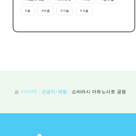
#
봄
#
여름
#
가을
#
겨울
HOME
관광지・체험
쇼바라시 아유노사토 공원