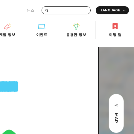
뉴스
때의 교통 정보
계절 정보
이벤트
유용한 정보
여행 팁
계절 정보
이벤트
유용한 정보
여행 팁
i-Fi
빠른 여행
사진 다운로드
관광안내소
당일치기
재해가 발생했을 때의 교통 정보
반나절
관광 안내 책자
영상으로 소개!
1박 2일
2박 3일
MAP