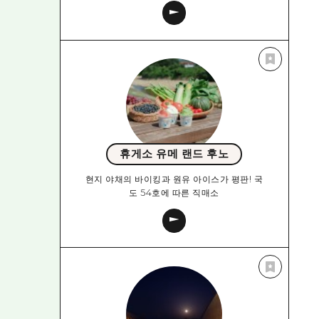
휴게소 유메 랜드 후노
현지 야채의 바이킹과 원유 아이스가 평판! 국
도 54호에 따른 직매소