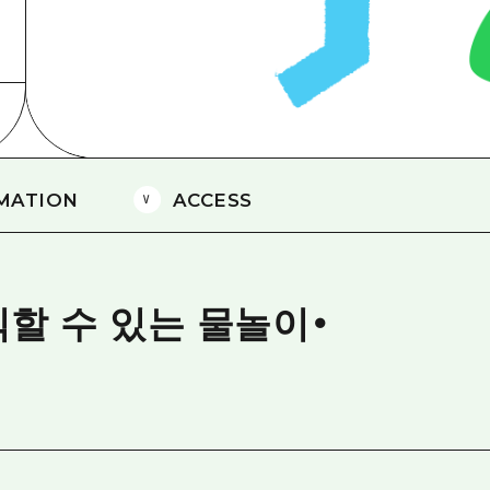
에히메(愛媛)현
시마네(島根)현
MATION
ACCESS
할 수 있는 물놀이・