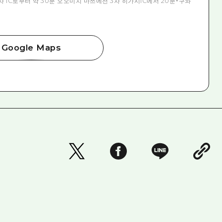
차 IC로부터 약 30분 오오미치 마쓰에선 3차 히가시IC에서 20분・구와
Google Maps