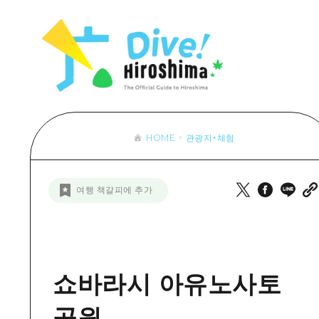
목록
목록
목록
접근
Dive! Hir
추천
보조 트래픽 요약
Hiroshima 
아트
시설 혼잡 상황
이벤트/축제
히로시마 OMOTENASHI 패스
음식/술
HOME
관광지・체험
목록
수하물 보관 및 배송 서비스
추천
D
여행 책갈피에 추가
아트
H
이벤트
음식/
쇼바라시 아유노사토
공원