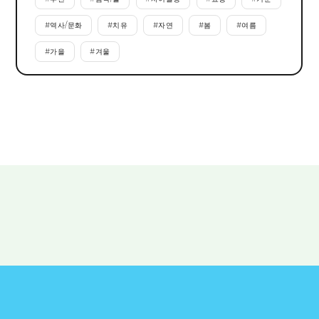
#
역사/문화
#
치유
#
자연
#
봄
#
여름
#
가을
#
겨울