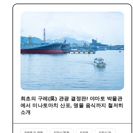
최초의 구레(吳) 관광 결정판! 야마토 박물관
에서 미나토마치 산포, 명물 음식까지 철저히
소개
#
배움과 체험
#
역사/문화
#
자연
#
음식/술