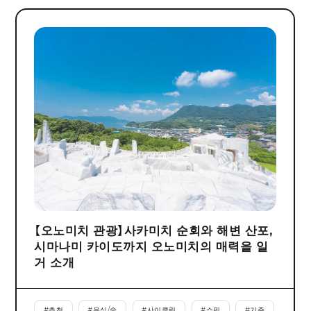
【오노미치 관광】사카미치 순회와 해변 산포,
시마나미 카이도까지 오노미치의 매력을 일
거 소개
#
추천
#
음식/술
#
사이클링
#
쇼핑
#
기준