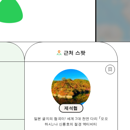
근처 스팟
제석협
일본 굴지의 협곡미! 세계 3대 천연 다리 「오오
하시」나 신룡호의 절경 액티비티