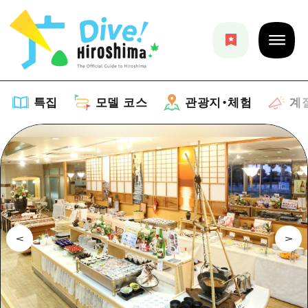
특집
모델 코스
관광지・체험
계
특집
목록
모델 코스
추천
목록
관광지・체험
아트
Dive! Hiroshima 공식 가이드
목록
이벤트/축제
계절 정보
Hiroshima Moshimo Travel
히로시마시 주변
음식/술