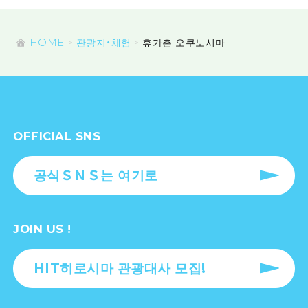
HOME
관광지・체험
휴가촌 오쿠노시마
OFFICIAL SNS
공식ＳＮＳ는 여기로
JOIN US !
HIT히로시마 관광대사 모집!