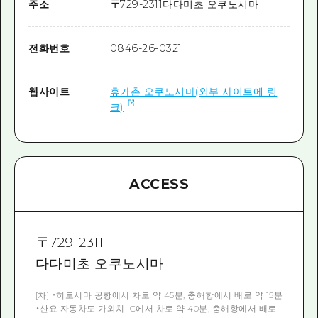
주소
〒
729-2311
다다미초 오쿠노시마
전화번호
0846-26-0321
웹사이트
휴가촌 오쿠노시마(외부 사이트에 링
크)
ACCESS
〒
729-2311
다다미초 오쿠노시마
[차] ・히로시마 공항에서 차로 약 45분, 충해항에서 배로 약 15분
・산요 자동차도 가와치 IC에서 차로 약 40분, 충해항에서 배로