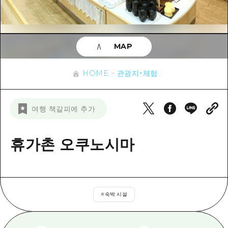
이벤트
히로시마시 주변
아키(安芸)
사이클링
아키(安芸)
빈고(備後)
유용한 정보
쇼핑
빈고(備後)
MAP
비북(備北)
스포츠
목록
HOME
비북(備北)
게이호쿠(芸北)
HOME
관광지・체험
나이트 라이프
접근
게이호쿠(芸北)
미야지마(宮島) 주변
세계유산
보조 트래픽 요약
뉴스
미야지마(宮島) 주변
여행 책갈피에 추가
야마구치(山口)현 동부
배움과 체험
시설 혼잡 상황
야마구치(山口)현 동부
에히메(愛媛)현
기준
휴가촌 오쿠노시마
히로시마 OMOTENASHI 패스
빠른 여행
시마네(島根)현
역사/문화
수하물 보관 및 배송 서비스
당일치기
치유
HIROSHIMA FREE Wi-Fi
반나절
#
숙박 시설
자연
외국인 여행자용 거리 관광안내소
1박 2일
자원봉사 가이드