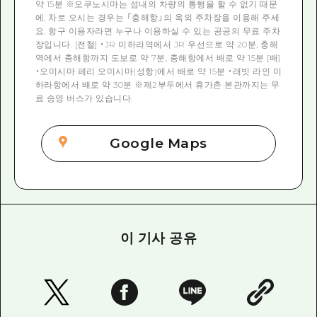
약 15분 ※오쿠노시마는 섬내의 차량의 통행을 할 수 없기 때문
에, 차로 오시는 경우는 「충해항」의 옥외 주차장을 이용해 주세
요. 항구 이용자라면 누구나 이용하실 수 있는 공공의 무료 주차
장입니다. [전철] ・JR 미하라역에서 JR 우선으로 약 20분, 충해
역에서 충해항까지 도보로 약 7분, 충해항에서 배로 약 15분 [배]
・오미시마 페리 오미시마(성항)에서 배로 약 15분 ・래빗 라인 미
하라항에서 배로 약 30분 ※제2부두에서 휴가촌 본관까지는 무
료 송영 버스가 있습니다.
Google Maps
이 기사 공유