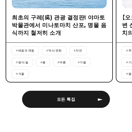
최초의 구레(吳) 관광 결정판! 야마토
【오
박물관에서 미나토마치 산포, 명물 음
변 
식까지 철저히 소개
치의
#
배움과 체험
#
역사/문화
#
자연
#
추
#
음식/술
#
봄
#
여름
#
가을
#
기
#
겨울
#
봄
모든 특집