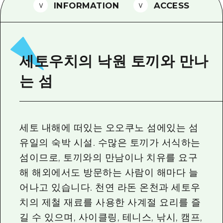
2박 3일
INFORMATION
ACCESS
히로시마현내 매력을 동영상으로 소개!
자주 묻는 질문
사진 다운로드
세토우치의 낙원 토끼와 만나
재해가 발생했을 때의 교통 정보
는 섬
관광 안내 책자
세토 내해에 떠있는 오오쿠노 섬에있는 섬
유일의 숙박 시설. 수많은 토끼가 서식하는
섬이므로, 토끼와의 만남이나 치유를 요구
해 해외에서도 방문하는 사람이 해마다 늘
어나고 있습니다. 천연 라돈 온천과 세토우
치의 제철 재료를 사용한 사계절 요리를 즐
길 수 있으며, 사이클링, 테니스, 낚시, 캠프,