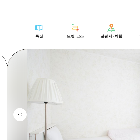
HIROSHIMA FREE Wi-Fi
사이클링
히로시마시 주변
배움과 체험
목록
사진 다운로드
빠른 여행
oshima 공식 가이드
외국인 여행자용 거리 관광안내소
쇼핑
아키(安芸)
기준
히로시마시 주변
재해가 발생했을 
당일치기
특집
모델 코스
관광지・체험
Moshimo Travel
자원봉사 가이드
스포츠
빈고(備後)
역사/문화
아키(安芸)
관광 안내 책자
반나절
특집
모델 코스
관광지・체험
히로시마현내 매력을 동영상으로 소개!
나이트 라이프
비북(備北)
치유
빈고(備後)
1박 2일
자주 묻는 질문
세계유산
게이호쿠(芸北)
자연
비북(備北)
2박 3일
목록
목록
사이클링
배움과 체험
히로시마시 주변
목록
HIROSHIMA FREE W
미야지마(宮島) 주변
게이호쿠(芸北)
ive! Hiroshima 공식 가이드
접근
쇼핑
기준
아키(安芸)
히로시마시 주변
외국인 여행자용 거리 
야마구치(山口)현 동부
미야지마(宮島) 주변
iroshima Moshimo Travel
보조 트래픽 요약
스포츠
역사/문화
빈고(備後)
아키(安芸)
자원봉사 가이드
야마구치(山口)현 동부
/축제
시설 혼잡 상황
나이트 라이프
치유
비북(備北)
빈고(備後)
히로시마현내 매력을 동
에히메(愛媛)현
술
히로시마 OMOTENASHI 패스
세계유산
자연
게이호쿠(芸北)
비북(備北)
자주 묻는 질문
시마네(島根)현
수하물 보관 및 배송 서비스
미야지마(宮島) 주변
게이호쿠(芸北)
야마구치(山口)현 동부
미야지마(宮島) 주변
야마구치(山口)현 동부