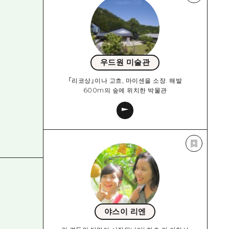
우드원 미술관
「리코상」이나 고흐, 마이센을 소장. 해발
600m의 숲에 위치한 박물관
야스이 리엔