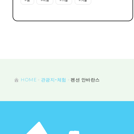
#
봄
#
여름
#
가을
#
겨울
HOME
관광지・체험
펜션 안바란스