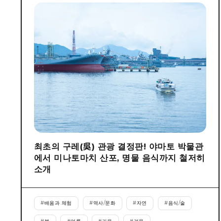
최초의 구레(吳) 관광 결정판! 야마토 박물관
에서 미나토마치 산포, 명물 음식까지 철저히
소개
#
배움과 체험
#
역사/문화
#
자연
#
음식/술