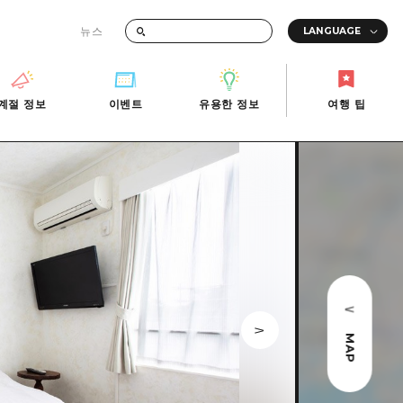
뉴스
때의 교통 정보
계절 정보
이벤트
유용한 정보
여행 팁
계절 정보
이벤트
유용한 정보
여행 팁
i-Fi
빠른 여행
사진 다운로드
관광안내소
당일치기
재해가 발생했을 때의 교통 정보
반나절
관광 안내 책자
영상으로 소개!
1박 2일
2박 3일
MAP