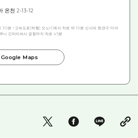
천 2-13-12
보 30분 ・고속도로(하행) 오노IC에서 차로 약 10분 신사의 현관구 미야
와쿠니 긴타이바시 공항까지 차로 45분
Google Maps