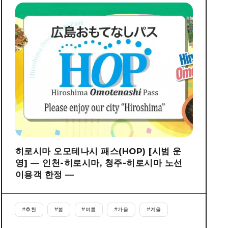
히로시마 오모테나시 패스(HOP) [시범 운
영] ― 인천-히로시마, 청주-히로시마 노선
이용객 한정 ―
#
추천
#
봄
#
여름
#
가을
#
겨울