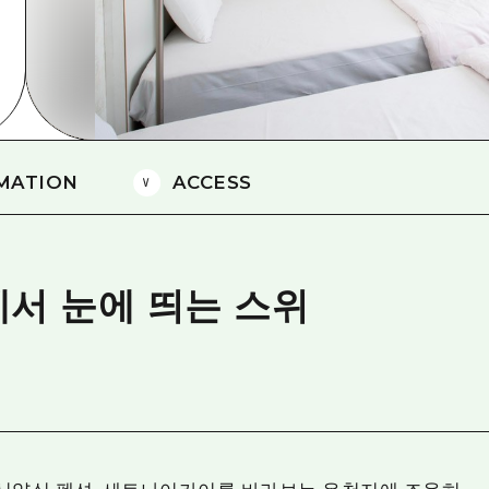
에히메(愛媛)현
시마네(島根)현
MATION
ACCESS
서 눈에 띄는 스위