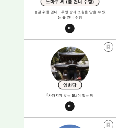
노마쿠 씨 (불 건너 수행)
불길 위를 걷다—무병 숨과 소원을 담을 수 있
는 불 건너 수행
영화당
『사라지지 않는 불』이 있는 당