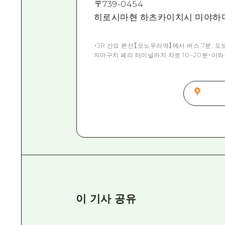
〒
739-0454
히로시마현 하츠카이치시 미야하마 온
・JR 산요 본선【오노우라역】에서 버스 7분, 도
지마구치 페리 터미널까지 차로 10~20분・이
이 기사 공유