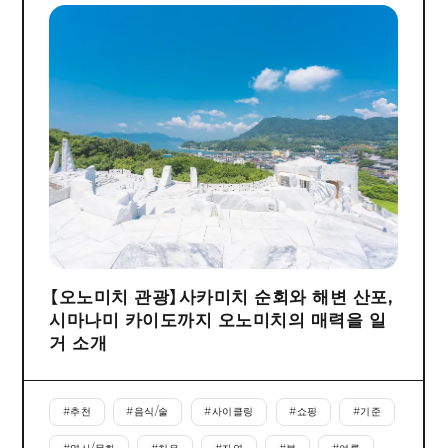
【오노미치 관광】사카미치 순회와 해변 산포,
시마나미 카이도까지 오노미치의 매력을 일
거 소개
#
추천
#
음식/술
#
사이클링
#
쇼핑
#
기준