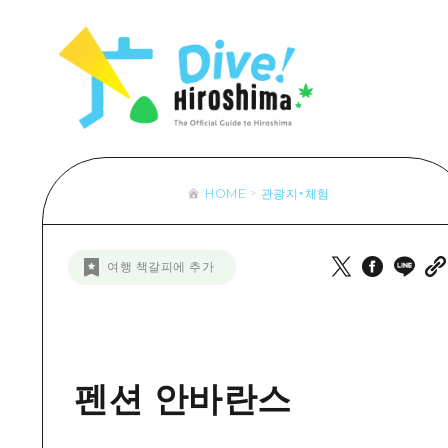
목록
목록
목록
접근
Dive! Hir
추천
보조 트래픽 요약
Hiroshima 
아트
시설 혼잡 상황
이벤트/축제
히로시마 OMOTENASHI 패스
음식/술
HOME
관광지・체험
목록
수하물 보관 및 배송 서비스
추천
D
여행 책갈피에 추가
아트
H
이벤트
음식/
펜션 안바란스