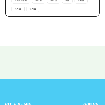
#
역사/문화
#
치유
#
자연
#
봄
#
여름
#
가을
#
겨울
OFFICIAL SNS
JOIN US !