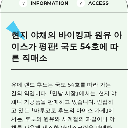
2박 3일
INFORMATION
ACCESS
히로시마현내 매력을 동영상으로 소개!
자주 묻는 질문
사진 다운로드
현지 야채의 바이킹과 원유 아
재해가 발생했을 때의 교통 정보
이스가 평판! 국도 54호에 따
관광 안내 책자
른 직매소
유메 랜드 후노는 국도 54호를 따라 가는
길의 역입니다. 「만남 시장」에서는, 현지 야
채나 가공품을 판매하고 있습니다. 인접하
고 있는 「마루코토 후노의 아이스 가게」에
서는, 후노의 원유와 사계절의 과일이나 야
채를 사용해 제조한 아이스크림을 판매하