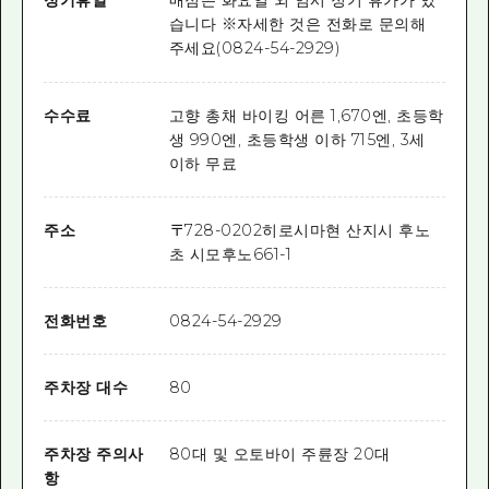
정기휴일
매점은 화요일 외 임시 정기 휴가가 있
습니다 ※자세한 것은 전화로 문의해
주세요(0824-54-2929)
수수료
고향 총채 바이킹 어른 1,670엔, 초등학
생 990엔, 초등학생 이하 715엔, 3세
이하 무료
주소
〒
728-0202
히로시마현 산지시 후노
초 시모후노661-1
전화번호
0824-54-2929
주차장 대수
80
주차장 주의사
80대 및 오토바이 주륜장 20대
항