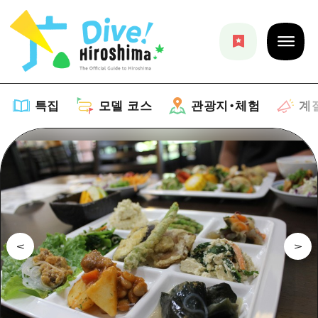
특집
모델 코스
관광지・체험
계
특집
목록
모델 코스
추천
목록
관광지・체험
아트
Dive! Hiroshima 공식 가이드
목록
이벤트/축제
계절 정보
Hiroshima Moshimo Travel
히로시마시 주변
음식/술