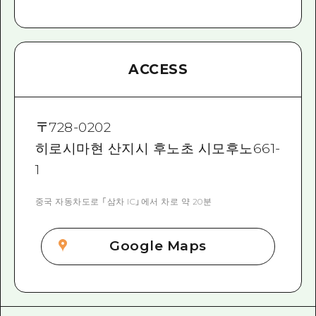
ACCESS
〒
728-0202
히로시마현 산지시 후노초 시모후노661-
1
중국 자동차도로 「삼차 IC」에서 차로 약 20분
Google Maps