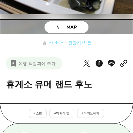
이벤트
히로시마시 주변
아키(安芸)
사이클링
아키(安芸)
빈고(備後)
유용한 정보
쇼핑
빈고(備後)
MAP
비북(備北)
스포츠
목록
HOME
비북(備北)
게이호쿠(芸北)
HOME
관광지・체험
나이트 라이프
접근
게이호쿠(芸北)
미야지마(宮島) 주변
세계유산
보조 트래픽 요약
뉴스
미야지마(宮島) 주변
여행 책갈피에 추가
야마구치(山口)현 동부
배움과 체험
시설 혼잡 상황
야마구치(山口)현 동부
에히메(愛媛)현
기준
휴게소 유메 랜드 후노
히로시마 OMOTENASHI 패스
빠른 여행
시마네(島根)현
역사/문화
수하물 보관 및 배송 서비스
당일치기
치유
HIROSHIMA FREE Wi-Fi
반나절
#
쇼핑
#
먹거리/술
#
미치노에키
자연
외국인 여행자용 거리 관광안내소
1박 2일
자원봉사 가이드