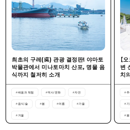
최초의 구레(吳) 관광 결정판! 야마토
【오
박물관에서 미나토마치 산포, 명물 음
변 
식까지 철저히 소개
치의
#
배움과 체험
#
역사/문화
#
자연
#
추
#
음식/술
#
봄
#
여름
#
가을
#
기
#
겨울
#
봄