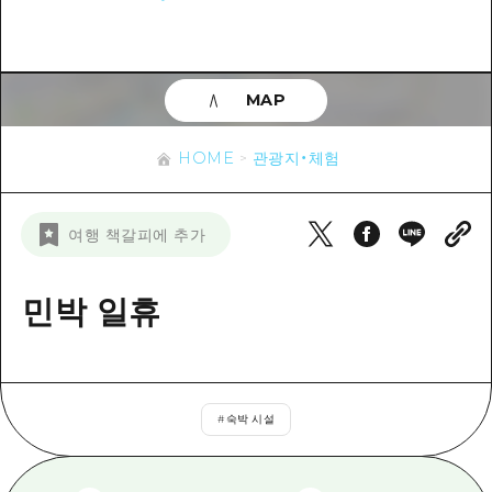
이벤트
히로시마시 주변
아키(安芸)
사이클링
아키(安芸)
빈고(備後)
유용한 정보
쇼핑
빈고(備後)
MAP
비북(備北)
스포츠
목록
HOME
비북(備北)
게이호쿠(芸北)
HOME
관광지・체험
나이트 라이프
접근
게이호쿠(芸北)
미야지마(宮島) 주변
세계유산
보조 트래픽 요약
뉴스
미야지마(宮島) 주변
여행 책갈피에 추가
야마구치(山口)현 동부
배움과 체험
시설 혼잡 상황
야마구치(山口)현 동부
에히메(愛媛)현
기준
민박 일휴
히로시마 OMOTENASHI 패스
빠른 여행
시마네(島根)현
역사/문화
수하물 보관 및 배송 서비스
당일치기
치유
HIROSHIMA FREE Wi-Fi
반나절
#
숙박 시설
자연
외국인 여행자용 거리 관광안내소
1박 2일
자원봉사 가이드