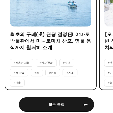
최초의 구레(吳) 관광 결정판! 야마토
【오
박물관에서 미나토마치 산포, 명물 음
변 
식까지 철저히 소개
치의
#
배움과 체험
#
역사/문화
#
자연
#
추
#
음식/술
#
봄
#
여름
#
가을
#
기
#
겨울
#
봄
모든 특집