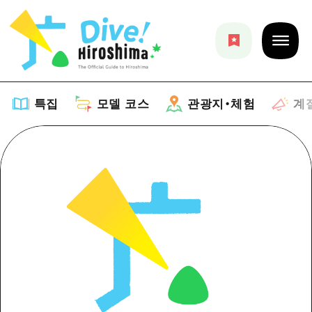
특집
모델 코스
관광지・체험
계
특집
목록
모델 코스
추천
목록
관광지・체험
아트
Dive! Hiroshima 공식 가이드
목록
이벤트/축제
계절 정보
Hiroshima Moshimo Travel
히로시마시 주변
음식/술