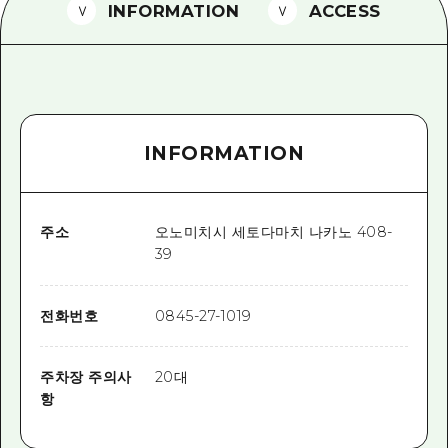
2박 3일
INFORMATION
ACCESS
히로시마현내 매력을 동영상으로 소개!
자주 묻는 질문
사진 다운로드
INFORMATION
재해가 발생했을 때의 교통 정보
관광 안내 책자
주소
오노미치시 세토다마치 나카노 408-
39
전화번호
0845-27-1019
주차장 주의사
20대
항