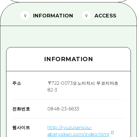
2박 3일
히로시마현내 매력을 동영상으로 소개!
INFORMATION
ACCESS
자주 묻는 질문
사진 다운로드
재해가 발생했을 때의 교통 정보
INFORMATION
관광 안내 책자
주소
〒
722-0073
오노미치시 무코지마초
82-3
전화번호
0848-23-6633
웹사이트
http://ryuzusansou-
aberyokan.com/index.html