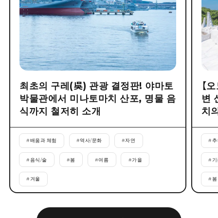
최초의 구레(吳) 관광 결정판! 야마토
【오
박물관에서 미나토마치 산포, 명물 음
변 
식까지 철저히 소개
치의
#
배움과 체험
#
역사/문화
#
자연
#
추
#
음식/술
#
봄
#
여름
#
가을
#
기
#
겨울
#
봄