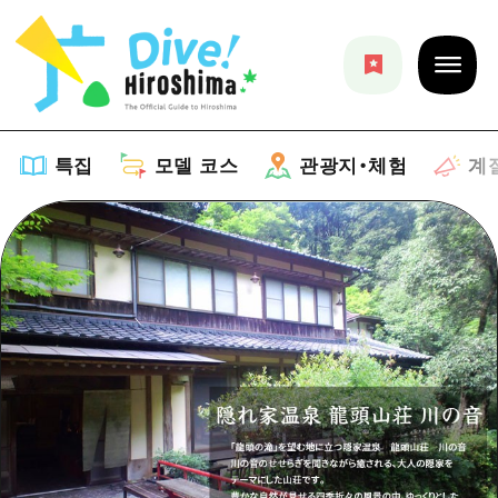
특집
모델 코스
관광지・체험
계
특집
목록
모델 코스
추천
목록
관광지・체험
아트
Dive! Hiroshima 공식 가이드
목록
이벤트/축제
계절 정보
Hiroshima Moshimo Travel
히로시마시 주변
음식/술