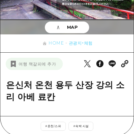
이벤트
히로시마시 주변
아키(安芸)
사이클링
아키(安芸)
빈고(備後)
유용한 정보
쇼핑
빈고(備後)
MAP
비북(備北)
스포츠
목록
HOME
비북(備北)
게이호쿠(芸北)
HOME
관광지・체험
나이트 라이프
접근
게이호쿠(芸北)
미야지마(宮島) 주변
세계유산
보조 트래픽 요약
뉴스
미야지마(宮島) 주변
여행 책갈피에 추가
야마구치(山口)현 동부
배움과 체험
시설 혼잡 상황
야마구치(山口)현 동부
에히메(愛媛)현
기준
은신처 온천 용두 산장 강의 소
히로시마 OMOTENASHI 패스
빠른 여행
시마네(島根)현
역사/문화
리 아베 료칸
수하물 보관 및 배송 서비스
당일치기
치유
HIROSHIMA FREE Wi-Fi
반나절
자연
외국인 여행자용 거리 관광안내소
1박 2일
#
온천/스파
#
숙박 시설
자원봉사 가이드