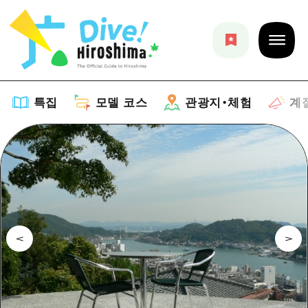
특집
모델 코스
관광지・체험
계
특집
목록
모델 코스
추천
목록
관광지・체험
아트
Dive! Hiroshima 공식 가이드
목록
이벤트/축제
계절 정보
Hiroshima Moshimo Travel
히로시마시 주변
음식/술