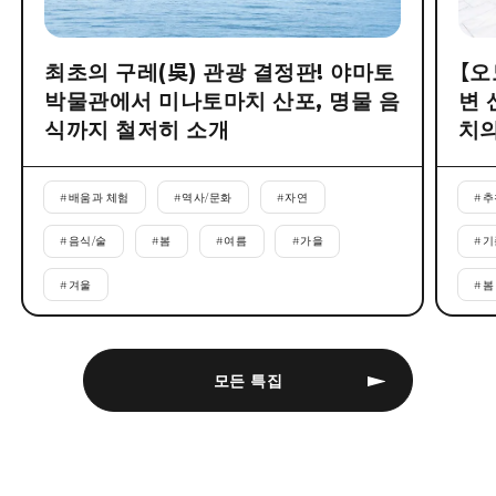
최초의 구레(吳) 관광 결정판! 야마토
【오
박물관에서 미나토마치 산포, 명물 음
변 
식까지 철저히 소개
치의
#
배움과 체험
#
역사/문화
#
자연
#
추
#
음식/술
#
봄
#
여름
#
가을
#
기
#
겨울
#
봄
모든 특집