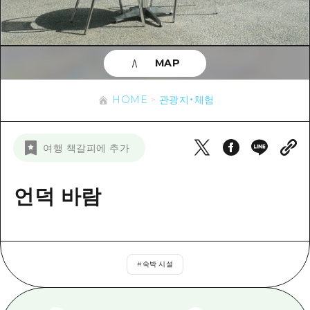
이벤트
히로시마시 주변
아키(安芸)
사이클링
아키(安芸)
빈고(備後)
유용한 정보
쇼핑
빈고(備後)
MAP
비북(備北)
스포츠
목록
HOME
비북(備北)
게이호쿠(芸北)
HOME
관광지・체험
나이트 라이프
접근
게이호쿠(芸北)
미야지마(宮島) 주변
세계유산
보조 트래픽 요약
뉴스
미야지마(宮島) 주변
여행 책갈피에 추가
야마구치(山口)현 동부
배움과 체험
시설 혼잡 상황
야마구치(山口)현 동부
에히메(愛媛)현
기준
언덕 바람
히로시마 OMOTENASHI 패스
빠른 여행
시마네(島根)현
역사/문화
수하물 보관 및 배송 서비스
당일치기
치유
HIROSHIMA FREE Wi-Fi
반나절
#
숙박 시설
자연
외국인 여행자용 거리 관광안내소
1박 2일
자원봉사 가이드