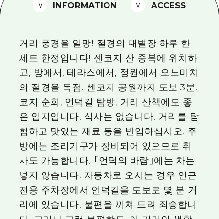
2박 3일
INFORMATION
ACCESS
히로시마현내 매력을 동영상으로 소개!
자주 묻는 질문
거리 풍경을 일망! 절경의 대별장 하루 한
사진 다운로드
세트 한정입니다! 센코지 산 중복에 위치하
고, 방에서, 테라스에서, 정원에서 오노미치
재해가 발생했을 때의 교통 정보
의 절경을 독점. 센코지 공원까지 도보 3분.
관광 안내 책자
코지 순회, 언덕길 탐방, 거리 산책에도 좋
은 입지입니다. 식사는 없습니다. 거리를 탐
험하고 맛있는 재료 등을 반입하십시오. 주
방에는 조리기구가 장비되어 있으므로 취
사도 가능합니다. 「언덕의 바람」에는 차는
넣지 않습니다. 자동차로 오시는 경우 인근
전용 주차장에서 언덕길을 도보로 몇 분 거
리에 있습니다. 불편을 끼쳐 드려 죄송합니