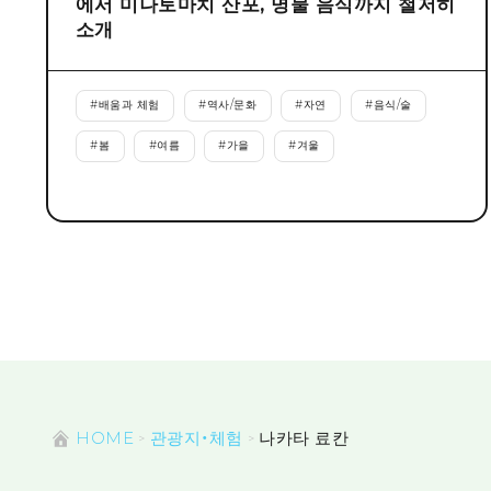
에서 미나토마치 산포, 명물 음식까지 철저히
소개
#
배움과 체험
#
역사/문화
#
자연
#
음식/술
#
봄
#
여름
#
가을
#
겨울
HOME
관광지・체험
나카타 료칸