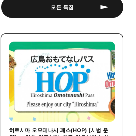
모든 특집
히로시마 오모테나시 패스(HOP) [시범 운