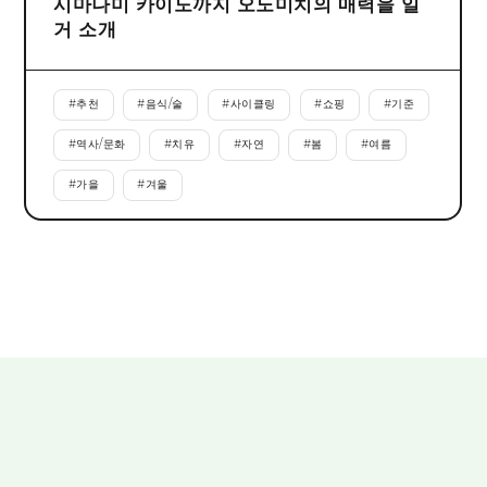
시마나미 카이도까지 오노미치의 매력을 일
거 소개
#
추천
#
음식/술
#
사이클링
#
쇼핑
#
기준
#
역사/문화
#
치유
#
자연
#
봄
#
여름
#
가을
#
겨울