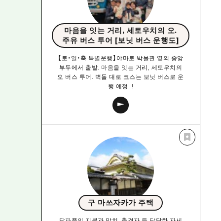
마음을 잇는 거리, 세토우치의 오.
주유 버스 투어 [보닛 버스 운행도]
【토・일・축 특별운행】야마토 박물관 옆의 중앙
부두에서 출발. 마음을 잇는 거리, 세토우치의
오 버스 투어. 벽돌 대로 코스는 보닛 버스로 운
행 예정! !
구 마쓰자카가 주택
당파풍의 지붕과 망치, 출격자 등 당당한 자세