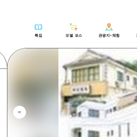
HIROSHIMA FREE Wi-Fi
사이클링
히로시마시 주변
배움과 체험
목록
사진 다운로드
빠른 여행
oshima 공식 가이드
외국인 여행자용 거리 관광안내소
쇼핑
아키(安芸)
기준
히로시마시 주변
재해가 발생했을 
당일치기
특집
모델 코스
관광지・체험
Moshimo Travel
자원봉사 가이드
스포츠
빈고(備後)
역사/문화
아키(安芸)
관광 안내 책자
반나절
특집
모델 코스
관광지・체험
히로시마현내 매력을 동영상으로 소개!
나이트 라이프
비북(備北)
치유
빈고(備後)
1박 2일
자주 묻는 질문
세계유산
게이호쿠(芸北)
자연
비북(備北)
2박 3일
목록
목록
사이클링
배움과 체험
히로시마시 주변
목록
HIROSHIMA FREE W
미야지마(宮島) 주변
게이호쿠(芸北)
ive! Hiroshima 공식 가이드
접근
쇼핑
기준
아키(安芸)
히로시마시 주변
외국인 여행자용 거리 
야마구치(山口)현 동부
미야지마(宮島) 주변
iroshima Moshimo Travel
보조 트래픽 요약
스포츠
역사/문화
빈고(備後)
아키(安芸)
자원봉사 가이드
야마구치(山口)현 동부
/축제
시설 혼잡 상황
나이트 라이프
치유
비북(備北)
빈고(備後)
히로시마현내 매력을 동
에히메(愛媛)현
술
히로시마 OMOTENASHI 패스
세계유산
자연
게이호쿠(芸北)
비북(備北)
자주 묻는 질문
시마네(島根)현
수하물 보관 및 배송 서비스
미야지마(宮島) 주변
게이호쿠(芸北)
야마구치(山口)현 동부
미야지마(宮島) 주변
야마구치(山口)현 동부