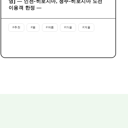
영] ― 인천-히로시마, 청주-히로시마 노선
이용객 한정 ―
#
추천
#
봄
#
여름
#
가을
#
겨울