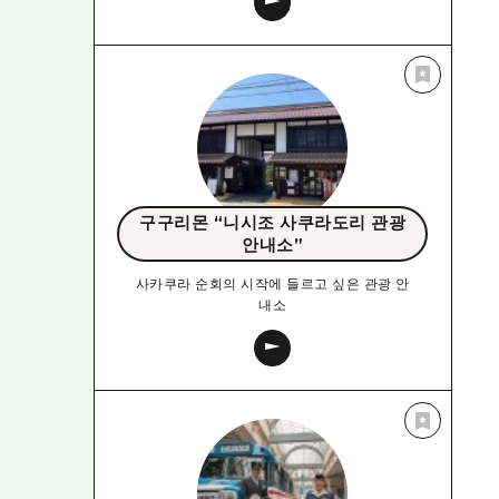
구구리몬 “니시조 사쿠라도리 관광
안내소”
사카쿠라 순회의 시작에 들르고 싶은 관광 안
내소