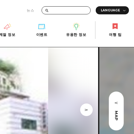
뉴스
때의 교통 정보
계절 정보
이벤트
유용한 정보
여행 팁
계절 정보
이벤트
유용한 정보
여행 팁
i-Fi
빠른 여행
사진 다운로드
관광안내소
당일치기
재해가 발생했을 때의 교통 정보
반나절
관광 안내 책자
영상으로 소개!
1박 2일
2박 3일
MAP