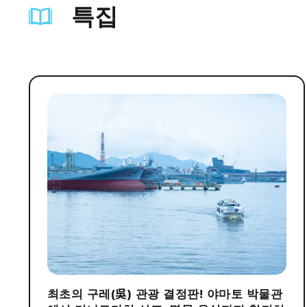
특집
최초의 구레(吳) 관광 결정판! 야마토 박물관