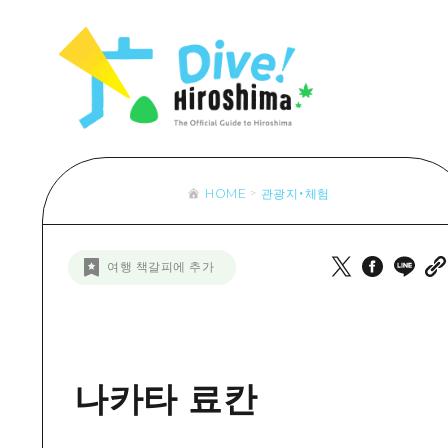
목록
목록
목록
접근
Dive! Hir
추천
보조 트래픽 요약
Hiroshima 
아트
시설 혼잡 상황
이벤트/축제
히로시마 OMOTENASHI 패스
음식/술
HOME
관광지・체험
목록
수하물 보관 및 배송 서비스
추천
D
여행 책갈피에 추가
아트
H
이벤트
음식/
나카타 료칸