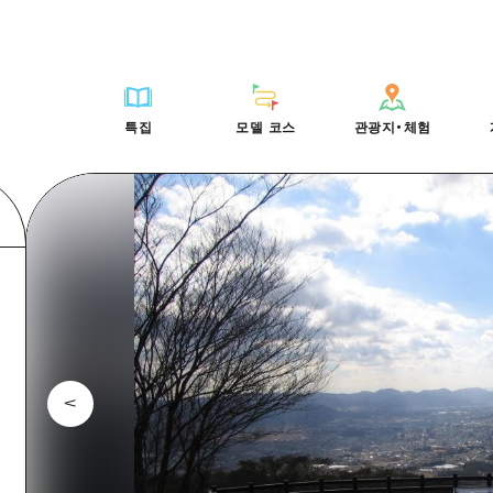
HIROSHIMA FREE Wi-Fi
사이클링
히로시마시 주변
배움과 체험
목록
사진 다운로드
빠른 여행
oshima 공식 가이드
외국인 여행자용 거리 관광안내소
쇼핑
아키(安芸)
기준
히로시마시 주변
재해가 발생했을 
당일치기
특집
모델 코스
관광지・체험
Moshimo Travel
자원봉사 가이드
스포츠
빈고(備後)
역사/문화
아키(安芸)
관광 안내 책자
반나절
특집
모델 코스
관광지・체험
히로시마현내 매력을 동영상으로 소개!
나이트 라이프
비북(備北)
치유
빈고(備後)
1박 2일
자주 묻는 질문
세계유산
게이호쿠(芸北)
자연
비북(備北)
2박 3일
목록
목록
사이클링
배움과 체험
히로시마시 주변
목록
HIROSHIMA FREE W
미야지마(宮島) 주변
게이호쿠(芸北)
ive! Hiroshima 공식 가이드
접근
쇼핑
기준
아키(安芸)
히로시마시 주변
외국인 여행자용 거리 
야마구치(山口)현 동부
미야지마(宮島) 주변
iroshima Moshimo Travel
보조 트래픽 요약
스포츠
역사/문화
빈고(備後)
아키(安芸)
자원봉사 가이드
야마구치(山口)현 동부
/축제
시설 혼잡 상황
나이트 라이프
치유
비북(備北)
빈고(備後)
히로시마현내 매력을 동
에히메(愛媛)현
술
히로시마 OMOTENASHI 패스
세계유산
자연
게이호쿠(芸北)
비북(備北)
자주 묻는 질문
시마네(島根)현
수하물 보관 및 배송 서비스
미야지마(宮島) 주변
게이호쿠(芸北)
야마구치(山口)현 동부
미야지마(宮島) 주변
야마구치(山口)현 동부