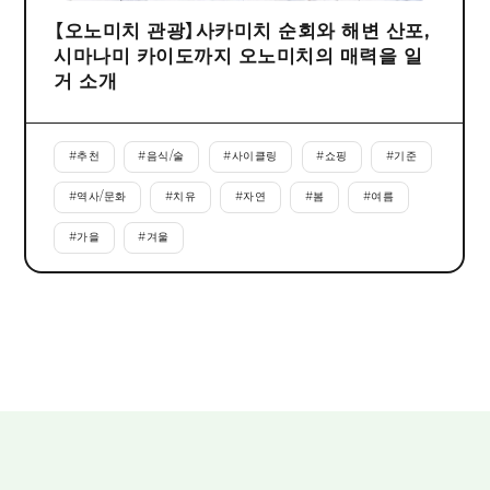
【오노미치 관광】사카미치 순회와 해변 산포,
시마나미 카이도까지 오노미치의 매력을 일
거 소개
#
추천
#
음식/술
#
사이클링
#
쇼핑
#
기준
#
역사/문화
#
치유
#
자연
#
봄
#
여름
#
가을
#
겨울