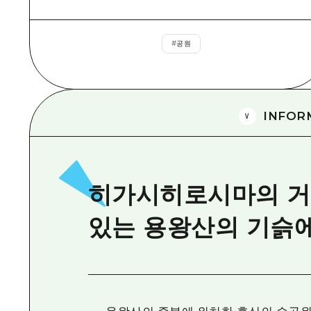
#
공원
INFOR
히가시히로시마의 거
있는 용왕산의 기슭