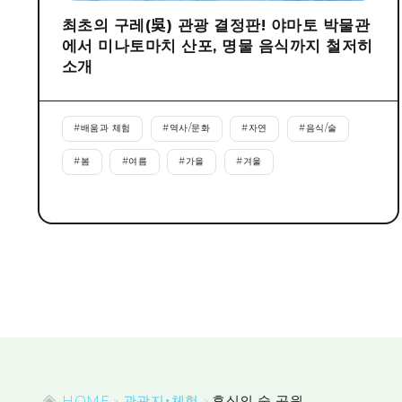
최초의 구레(吳) 관광 결정판! 야마토 박물관
에서 미나토마치 산포, 명물 음식까지 철저히
소개
#
배움과 체험
#
역사/문화
#
자연
#
음식/술
#
봄
#
여름
#
가을
#
겨울
HOME
관광지・체험
휴식의 숲 공원