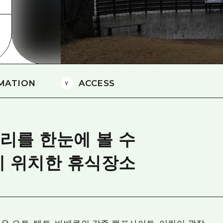
에히메(愛媛)현
시마네(島根)현
MATION
ACCESS
리를 한눈에 볼 수
에 위치한 휴식장소