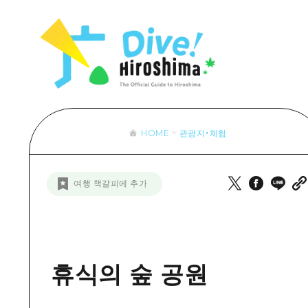
목록
목록
목록
접근
Dive! Hir
추천
보조 트래픽 요약
Hiroshima 
아트
시설 혼잡 상황
이벤트/축제
히로시마 OMOTENASHI 패스
음식/술
HOME
관광지・체험
목록
수하물 보관 및 배송 서비스
추천
D
여행 책갈피에 추가
아트
H
이벤트
음식/
휴식의 숲 공원