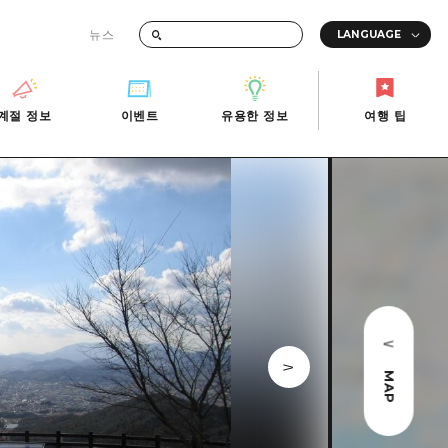
뉴스
때의 교통 정보
계절 정보
이벤트
유용한 정보
여행 팁
계절 정보
이벤트
유용한 정보
여행 팁
i-Fi
빠른 여행
사진 다운로드
관광안내소
당일치기
재해가 발생했을 때의 교통 정보
반나절
관광 안내 책자
영상으로 소개!
1박 2일
2박 3일
MAP