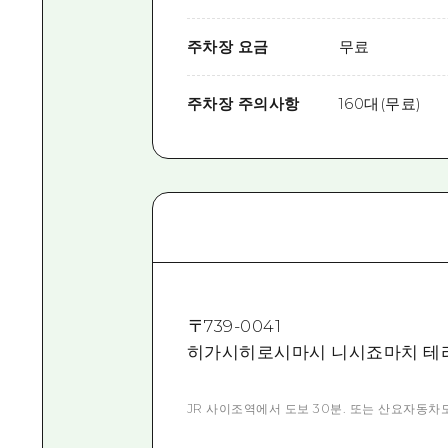
주차장 요금
무료
주차장 주의사항
160대(무료)
〒
739-0041
히가시히로시마시 니시죠마치 테라야
JR 사이조역에서 도보 30분. 또는 산요자동차도