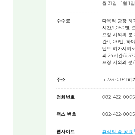
월 31일 · 1월 1일
수수료
다목적 광장 히가
시간/1,050엔
프장 시외의 분 
간/1,100엔, 
텐트 히가시히로시
외 24시간/6,5
프장 시외의 분/1
주소
〒
739-0041
히가
전화번호
082-422-0005
팩스 번호
082-422-0005
웹사이트
휴식의 숲 공원