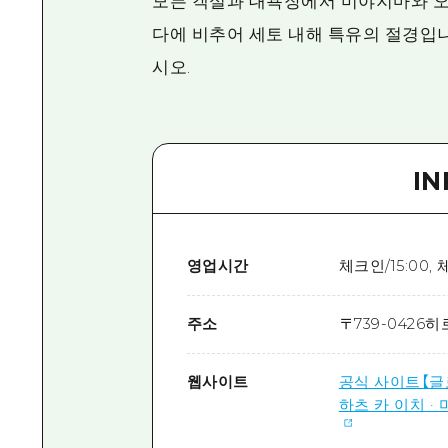
모든 객실과 대욕장에서 미야지마와 오
다에 비추어 세토 내해 특유의 절경입
시오.
I
영업시간
체크인/15:00, 
주소
〒
739-0426
히
웹사이트
공식 사이트【글
하츠 카 이치 ·