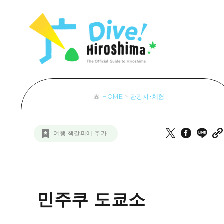
목록
목록
목록
접근
Dive! Hir
추천
보조 트래픽 요약
Hiroshima 
아트
시설 혼잡 상황
이벤트/축제
히로시마 OMOTENASHI 패스
음식/술
HOME
관광지・체험
목록
수하물 보관 및 배송 서비스
추천
D
여행 책갈피에 추가
아트
H
이벤트
음식/
민주쿠 도쿄소