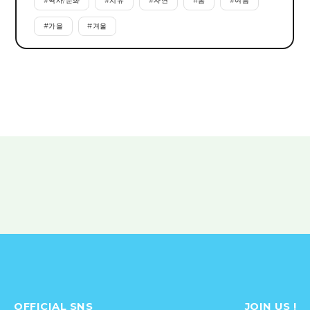
#
역사/문화
#
치유
#
자연
#
봄
#
여름
#
가을
#
겨울
OFFICIAL SNS
JOIN US !