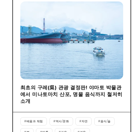
최초의 구레(吳) 관광 결정판! 야마토 박물관
에서 미나토마치 산포, 명물 음식까지 철저히
소개
#
배움과 체험
#
역사/문화
#
자연
#
음식/술