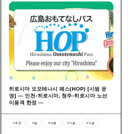
히로시마 오모테나시 패스(HOP) [시범 운
영] ― 인천-히로시마, 청주-히로시마 노선
이용객 한정 ―
#
추천
#
봄
#
여름
#
가을
#
겨울