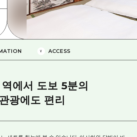
에히메(愛媛)현
시마네(島根)현
MATION
ACCESS
 역에서 도보 5분의
 관광에도 편리