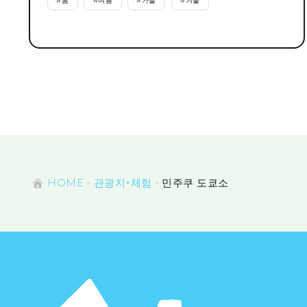
#
봄
#
여름
#
가을
#
겨울
HOME
관광지・체험
민주쿠 도쿄소