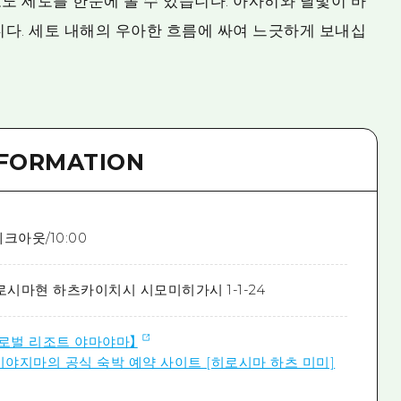
노 세토를 한눈에 볼 수 있습니다. 아사히와 달빛이 바
니다. 세토 내해의 우아한 흐름에 싸여 느긋하게 보내십
NFORMATION
체크아웃/10:00
로시마현 하츠카이치시 시모미히가시 1-1-24
로벌 리조트 야마야마】
 미야지마의 공식 숙박 예약 사이트 [히로시마 하츠 미미]