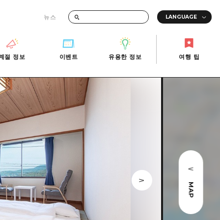
뉴스
때의 교통 정보
계절 정보
이벤트
유용한 정보
여행 팁
계절 정보
이벤트
유용한 정보
여행 팁
i-Fi
빠른 여행
사진 다운로드
관광안내소
당일치기
재해가 발생했을 때의 교통 정보
반나절
관광 안내 책자
영상으로 소개!
1박 2일
2박 3일
MAP