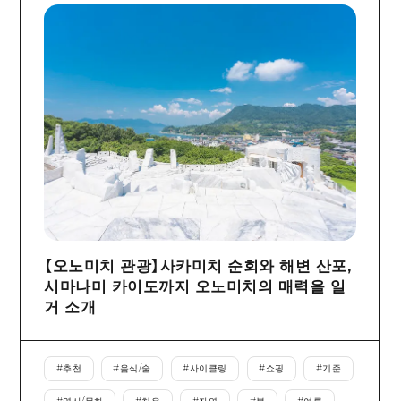
【오노미치 관광】사카미치 순회와 해변 산포,
시마나미 카이도까지 오노미치의 매력을 일
거 소개
#
추천
#
음식/술
#
사이클링
#
쇼핑
#
기준