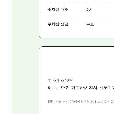
주차장 대수
30
주차장 요금
무료
〒
739-0426
히로시마현 하츠카이치시 시모미히가
【JR】산요 본선 JR마에하쿠역에서 도보 5분 【