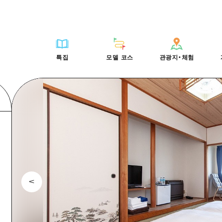
HIROSHIMA FREE Wi-Fi
사이클링
히로시마시 주변
배움과 체험
목록
사진 다운로드
빠른 여행
oshima 공식 가이드
외국인 여행자용 거리 관광안내소
쇼핑
아키(安芸)
기준
히로시마시 주변
재해가 발생했을 
당일치기
특집
모델 코스
관광지・체험
Moshimo Travel
자원봉사 가이드
스포츠
빈고(備後)
역사/문화
아키(安芸)
관광 안내 책자
반나절
특집
모델 코스
관광지・체험
히로시마현내 매력을 동영상으로 소개!
나이트 라이프
비북(備北)
치유
빈고(備後)
1박 2일
자주 묻는 질문
세계유산
게이호쿠(芸北)
자연
비북(備北)
2박 3일
목록
목록
사이클링
배움과 체험
히로시마시 주변
목록
HIROSHIMA FREE W
미야지마(宮島) 주변
게이호쿠(芸北)
ive! Hiroshima 공식 가이드
접근
쇼핑
기준
아키(安芸)
히로시마시 주변
외국인 여행자용 거리 
야마구치(山口)현 동부
미야지마(宮島) 주변
iroshima Moshimo Travel
보조 트래픽 요약
스포츠
역사/문화
빈고(備後)
아키(安芸)
자원봉사 가이드
야마구치(山口)현 동부
/축제
시설 혼잡 상황
나이트 라이프
치유
비북(備北)
빈고(備後)
히로시마현내 매력을 동
에히메(愛媛)현
술
히로시마 OMOTENASHI 패스
세계유산
자연
게이호쿠(芸北)
비북(備北)
자주 묻는 질문
시마네(島根)현
수하물 보관 및 배송 서비스
미야지마(宮島) 주변
게이호쿠(芸北)
야마구치(山口)현 동부
미야지마(宮島) 주변
야마구치(山口)현 동부