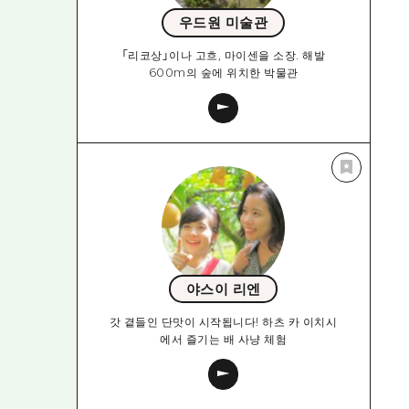
우드원 미술관
「리코상」이나 고흐, 마이센을 소장. 해발
600m의 숲에 위치한 박물관
야스이 리엔
갓 곁들인 단맛이 시작됩니다! 하츠 카 이치시
에서 즐기는 배 사냥 체험