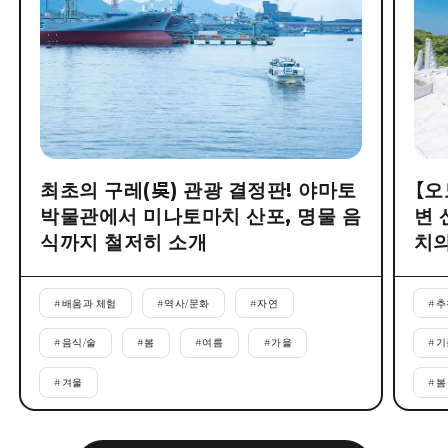
최초의 구레(吳) 관광 결정판! 야마토
【오
박물관에서 미나토마치 산포, 명물 음
변 
식까지 철저히 소개
치의
#
배움과 체험
#
역사/문화
#
자연
#
추
#
음식/술
#
봄
#
여름
#
가을
#
기
#
겨울
#
봄