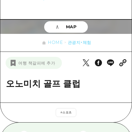
이벤트
히로시마시 주변
아키(安芸)
사이클링
아키(安芸)
빈고(備後)
유용한 정보
쇼핑
빈고(備後)
MAP
비북(備北)
스포츠
목록
HOME
비북(備北)
게이호쿠(芸北)
HOME
관광지・체험
나이트 라이프
접근
게이호쿠(芸北)
미야지마(宮島) 주변
세계유산
보조 트래픽 요약
뉴스
미야지마(宮島) 주변
여행 책갈피에 추가
야마구치(山口)현 동부
배움과 체험
시설 혼잡 상황
야마구치(山口)현 동부
에히메(愛媛)현
기준
오노미치 골프 클럽
히로시마 OMOTENASHI 패스
빠른 여행
시마네(島根)현
역사/문화
수하물 보관 및 배송 서비스
당일치기
치유
HIROSHIMA FREE Wi-Fi
반나절
#
스포츠
자연
외국인 여행자용 거리 관광안내소
1박 2일
자원봉사 가이드