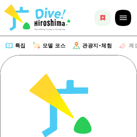
특집
모델 코스
관광지・체험
계
특집
목록
모델 코스
추천
목록
관광지・체험
아트
Dive! Hiroshima 공식 가이드
목록
이벤트/축제
계절 정보
Hiroshima Moshimo Travel
히로시마시 주변
음식/술