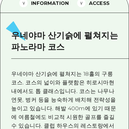
2박 3일
INFORMATION
ACCESS
히로시마현내 매력을 동영상으로 소개!
자주 묻는 질문
사진 다운로드
우네야마 산기슭에 펼쳐지는
재해가 발생했을 때의 교통 정보
파노라마 코스
관광 안내 책자
우네야마 산기슭에 펼쳐지는 18홀의 구릉
코스. 코스의 넓이와 플랫함은 히로시마현
내에서도 톱 클래스입니다. 코스는 나무나
연못, 벙커 등을 능숙하게 배치해 전략성을
높이고 있습니다. 해발 400m에 있기 때문
에 여름철에도 비교적 시원한 골프를 즐길
수 있습니다. 클럽 하우스의 레스토랑에서