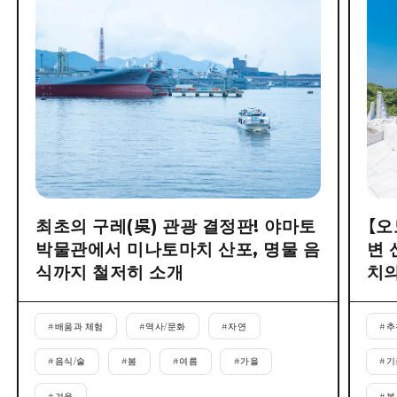
최초의 구레(吳) 관광 결정판! 야마토
【오
박물관에서 미나토마치 산포, 명물 음
변 
식까지 철저히 소개
치의
#
배움과 체험
#
역사/문화
#
자연
#
추
#
음식/술
#
봄
#
여름
#
가을
#
기
#
겨울
#
봄