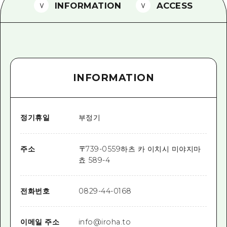
2박 3일
INFORMATION
ACCESS
히로시마현내 매력을 동영상으로 소개!
자주 묻는 질문
사진 다운로드
INFORMATION
재해가 발생했을 때의 교통 정보
관광 안내 책자
정기휴일
부정기
주소
〒
739-0559
하츠 카 이치시 미야지마
쵸 589-4
전화번호
0829-44-0168
이메일 주소
info@iroha.to