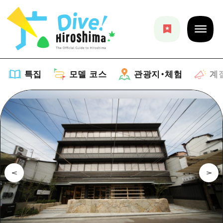
특집
모델 코스
관광지・체험
계
특집
목록
모델 코스
추천
목록
관광지・체험
아트
Dive! Hiroshima 공식 가이드
목록
이벤트/축제
계절 정보
Hiroshima Moshimo Travel
히로시마시 주변
음식/술