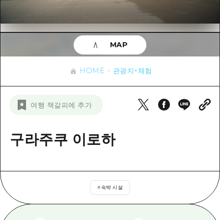
이벤트
히로시마시 주변
아키(安芸)
사이클링
아키(安芸)
빈고(備後)
유용한 정보
쇼핑
빈고(備後)
MAP
비북(備北)
스포츠
목록
HOME
비북(備北)
게이호쿠(芸北)
HOME
관광지・체험
나이트 라이프
접근
게이호쿠(芸北)
미야지마(宮島) 주변
세계유산
보조 트래픽 요약
뉴스
미야지마(宮島) 주변
여행 책갈피에 추가
야마구치(山口)현 동부
배움과 체험
시설 혼잡 상황
야마구치(山口)현 동부
에히메(愛媛)현
기준
구라주쿠 이로하
히로시마 OMOTENASHI 패스
빠른 여행
시마네(島根)현
역사/문화
수하물 보관 및 배송 서비스
당일치기
치유
HIROSHIMA FREE Wi-Fi
반나절
#
숙박 시설
자연
외국인 여행자용 거리 관광안내소
1박 2일
자원봉사 가이드