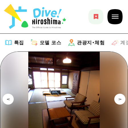
특집
모델 코스
관광지・체험
계
특집
목록
모델 코스
추천
목록
관광지・체험
아트
Dive! Hiroshima 공식 가이드
목록
이벤트/축제
계절 정보
Hiroshima Moshimo Travel
히로시마시 주변
음식/술