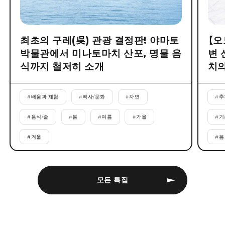
최초의 구레(吳) 관광 결정판! 야마토
【오
박물관에서 미나토마치 산포, 명물 음
변 
식까지 철저히 소개
치의
#
배움과 체험
#
역사/문화
#
자연
#
추
#
음식/술
#
봄
#
여름
#
가을
#
기
#
겨울
#
봄
모든 특집