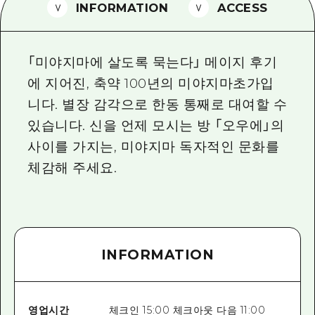
2박 3일
INFORMATION
ACCESS
히로시마현내 매력을 동영상으로 소개!
자주 묻는 질문
「미야지마에 살도록 묵는다」 메이지 후기
사진 다운로드
에 지어진, 축약 100년의 미야지마초가입
니다. 별장 감각으로 한동 통째로 대여할 수
재해가 발생했을 때의 교통 정보
있습니다. 신을 언제 모시는 방 「오우에」의
관광 안내 책자
사이를 가지는, 미야지마 독자적인 문화를
체감해 주세요.
INFORMATION
영업시간
체크인 15:00 체크아웃 다음 11:00