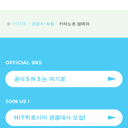
HOME
관광지・체험
키타노초 엄매야
OFFICIAL SNS
공식ＳＮＳ는 여기로
JOIN US !
HIT히로시마 관광대사 모집!