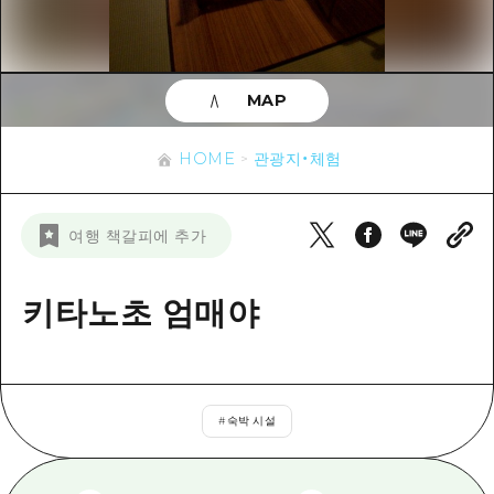
이벤트
히로시마시 주변
아키(安芸)
사이클링
아키(安芸)
빈고(備後)
유용한 정보
쇼핑
빈고(備後)
MAP
비북(備北)
스포츠
목록
HOME
비북(備北)
게이호쿠(芸北)
HOME
관광지・체험
나이트 라이프
접근
게이호쿠(芸北)
미야지마(宮島) 주변
세계유산
보조 트래픽 요약
뉴스
미야지마(宮島) 주변
여행 책갈피에 추가
야마구치(山口)현 동부
배움과 체험
시설 혼잡 상황
야마구치(山口)현 동부
에히메(愛媛)현
기준
키타노초 엄매야
히로시마 OMOTENASHI 패스
빠른 여행
시마네(島根)현
역사/문화
수하물 보관 및 배송 서비스
당일치기
치유
HIROSHIMA FREE Wi-Fi
반나절
#
숙박 시설
자연
외국인 여행자용 거리 관광안내소
1박 2일
자원봉사 가이드