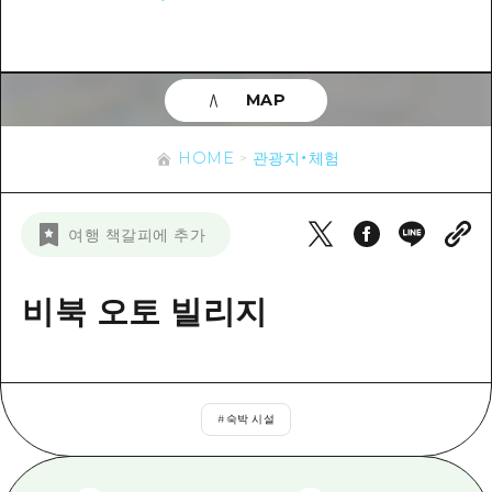
이벤트
히로시마시 주변
아키(安芸)
사이클링
아키(安芸)
빈고(備後)
유용한 정보
쇼핑
빈고(備後)
MAP
비북(備北)
스포츠
목록
HOME
비북(備北)
게이호쿠(芸北)
HOME
관광지・체험
나이트 라이프
접근
게이호쿠(芸北)
미야지마(宮島) 주변
세계유산
보조 트래픽 요약
뉴스
미야지마(宮島) 주변
여행 책갈피에 추가
야마구치(山口)현 동부
배움과 체험
시설 혼잡 상황
야마구치(山口)현 동부
에히메(愛媛)현
기준
비북 오토 빌리지
히로시마 OMOTENASHI 패스
빠른 여행
시마네(島根)현
역사/문화
수하물 보관 및 배송 서비스
당일치기
치유
HIROSHIMA FREE Wi-Fi
반나절
#
숙박 시설
자연
외국인 여행자용 거리 관광안내소
1박 2일
자원봉사 가이드