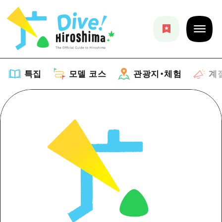
특집
모델 코스
관광지・체험
계
특집
목록
모델 코스
추천
목록
관광지・체험
아트
Dive! Hiroshima 공식 가이드
목록
이벤트/축제
계절 정보
Hiroshima Moshimo Travel
히로시마시 주변
음식/술