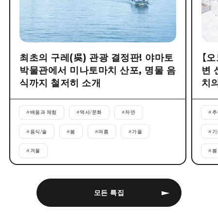
최초의 구레(吳) 관광 결정판! 야마토
【오
박물관에서 미나토마치 산포, 명물 음
변 
식까지 철저히 소개
치의
#
배움과 체험
#
역사/문화
#
자연
#
추
#
음식/술
#
봄
#
여름
#
가을
#
기
#
겨울
#
봄
모든 특집