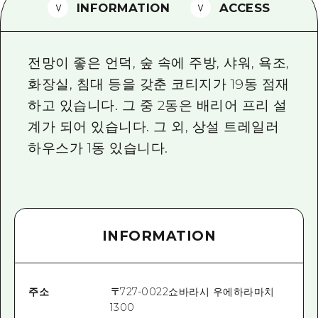
2박 3일
INFORMATION
ACCESS
히로시마현내 매력을 동영상으로 소개!
자주 묻는 질문
전망이 좋은 언덕, 숲 속에 주방, 샤워, 욕조,
사진 다운로드
화장실, 침대 등을 갖춘 코티지가 19동 점재
하고 있습니다. 그 중 2동은 배리어 프리 설
재해가 발생했을 때의 교통 정보
계가 되어 있습니다. 그 외, 상설 트레일러
관광 안내 책자
하우스가 1동 있습니다.
INFORMATION
주소
〒
727-0022
쇼바라시 우에하라마치
1300